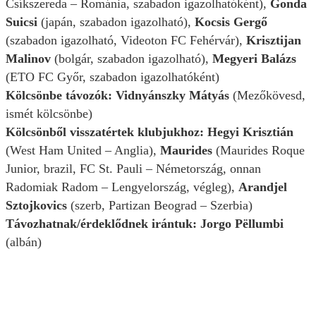
Csíkszereda – Románia, szabadon igazolhatóként),
Gonda
Suicsi
(japán, szabadon igazolható),
Kocsis Gergő
(szabadon igazolható, Videoton FC Fehérvár),
Krisztijan
Malinov
(bolgár, szabadon igazolható),
Megyeri Balázs
(ETO FC Győr, szabadon igazolhatóként)
Kölcsönbe távozók:
Vidnyánszky Mátyás
(Mezőkövesd,
ismét kölcsönbe
)
Kölcsönből visszatértek klubjukhoz: Hegyi Krisztián
(West Ham United – Anglia),
Maurides
(Maurides Roque
Junior, brazil, FC St. Pauli – Németország, onnan
Radomiak Radom – Lengyelország, végleg),
Arandjel
Sztojkovics
(szerb, Partizan Beograd – Szerbia)
Távozhatnak/érdeklődnek irántuk: Jorgo Pëllumbi
(albán)