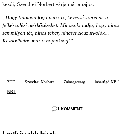
kezdi, Szendrei Norbert várja már a rajtot.
„Hogy finoman fogalmazzak, kevéssé szeretem a
felkészülési mérkőzéseket. Mindenki tudja, hogy nincs
semmilyen tét, nincs teher, nincsenek szurkolók…
Kezdődhetne már a bajnokság!”
ZTE
Szendrei Norbert
Zalaegerszeg
labarúgó NB I
NB I
1 KOMMENT
Legfrissebb hírek