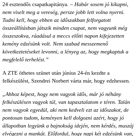
24 esztendős csapatkapitánya. –
Habár sosem jó kikapni,
nem viselt meg a vereség, persze jobb lett volna nyerni.
Tudni kell, hogy ebben az időszakban felforgatott
összeállításban játszik minden csapat, nem vagyunk még
összeszokva, ráadásul a meccs előtti napon kifejezetten
kemény edzésünk volt. Nem szabad messzemenő
következtetéseket levonni, a lényeg az, hogy megkaptuk a
megfelelő terhelést.”
A ZTE öthetes szünet után június 24-én kezdte a
felkészülést, Szendrei Norbert várta már, hogy edzhessen.
„Ahhoz képest, hogy nem vagyok idős, már jó néhány
felkészülésen vagyok túl, van tapasztalatom e téren. Talán
nem vagyok egyedül, aki nem kedveli ezt az időszakot, de
pontosan tudom, keményen kell dolgozni azért, hogy jó
állapotban legyünk a bajnokság idején, nem kérdés, muszáj
elvégezni a munkát. Előfordul, hogy napi két edzésünk van,