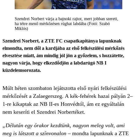
Szendrei Norbert várja a bajnoki rajtot, mert jobban szereti,
ha tétre menő mérkőzésen rúghat labdába (Fotó: Szabó
Miklós)
Szendrei Norbert, a ZTE FC csapatkapitánya lapunknak
elmondta, nem dől a kardjába az első felkészülési mérkőzés
elvesztése miatt, ám mindig jól jön a győzelem, s hozzátette,
nagyon várja, hogy elkezdődjön a labdarúgó NB I
küzdelemsorozata.
Múlt héten szombaton lejátszotta első nyári felkészülési
mérkőzését a Zalaegerszeg. A kék-fehérek hazai pályán 2–
1-re kikaptak az NB II-es Honvédtól, ám ez egyáltalán
nem keseríti el Szendrei Norbertéket.
„Délután egy órakor kezdtünk, nagyon meleg volt, ami
meg is látszott a színvonalon
– mondta lapunknak a ZTE