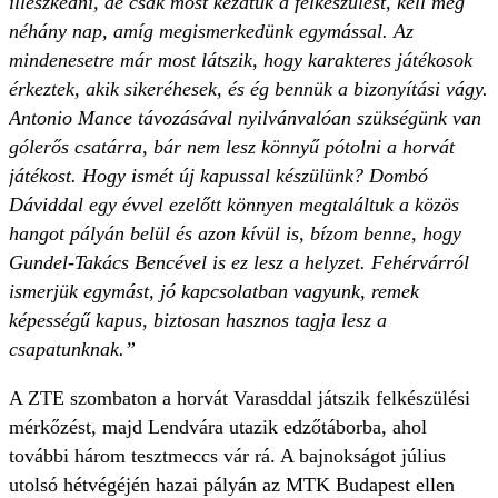
illeszkedni, de csak most kezdtük a felkészülést, kell még
néhány nap, amíg megismerkedünk egymással. Az
mindenesetre már most látszik, hogy karakteres játékosok
érkeztek, akik sikeréhesek, és ég bennük a bizonyítási vágy.
Antonio Mance távozásával nyilvánvalóan szükségünk van
gólerős csatárra, bár nem lesz könnyű pótolni a horvát
játékost. Hogy ismét új kapussal készülünk? Dombó
Dáviddal egy évvel ezelőtt könnyen megtaláltuk a közös
hangot pályán belül és azon kívül is, bízom benne, hogy
Gundel-Takács Bencével is ez lesz a helyzet. Fehérvárról
ismerjük egymást, jó kapcsolatban vagyunk, remek
képességű kapus, biztosan hasznos tagja lesz a
csapatunknak.”
A ZTE szombaton a horvát Varasddal játszik felkészülési
mérkőzést, majd Lendvára utazik edzőtáborba, ahol
további három tesztmeccs vár rá. A bajnokságot július
utolsó hétvégéjén hazai pályán az MTK Budapest ellen