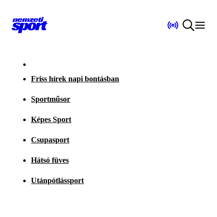
Friss hírek napi bontásban
Sportműsor
Képes Sport
Csupasport
Hátsó füves
Utánpótlássport