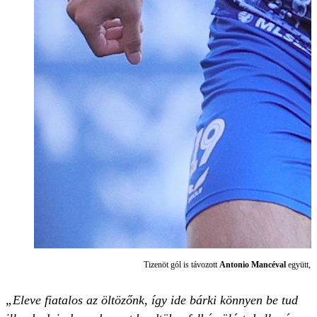
Tizenöt gól is távozott
Antonio Mancéval
együtt, n
„Eleve fiatalos az öltözőnk, így ide bárki könnyen be tud