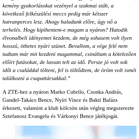
kemény gyakorlásokat vezényel a szakmai stáb, a
következő felkészülési meccs pedig már kétszer
hatvanperces lesz. Ahogy haladunk előre, úgy nő a
terhelés. Hogy kipihentem-e magam a nyáron? Hatodik
élvonalbeli idényemet kezdem, de még sohasem volt ilyen
hosszú, öthetes nyári szünet. Bevallom, a vége felé nem
tudtam már mit kezdeni magammal, csináltam a kötelezően
előírt futásokat, de lassan telt az idő. Persze jó volt sok
időt a családdal tölteni, fel is töltődtem, de öröm volt ismét
találkozni a csapattársakkal.”
A ZTE-hez a nyáron Marko Cubrilo, Csonka András,
Gundel-Takács Bence, Nyíri Vince és Bakti Balázs
érkezett, valamint a klub kölcsön után végleg megszerezte
Sztefanosz Evangelu és Várkonyi Bence játékjogát.