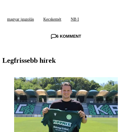
magyar igazolás
Kecskemét
NB I
6 KOMMENT
Legfrissebb hírek