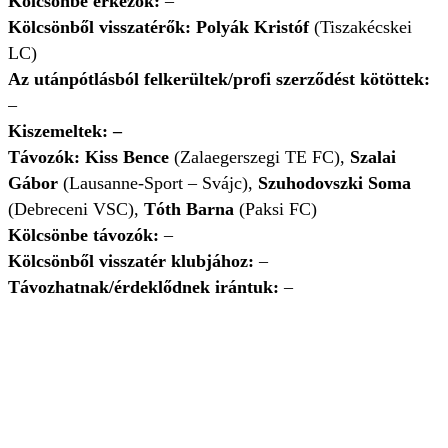
Kölcsönbe érkezők:
–
Kölcsönből visszatérők: Polyák Kristóf
(Tiszakécskei
LC)
Az utánpótlásból felkerültek/profi szerződést kötöttek:
–
Kiszemeltek:
–
Távozók: Kiss Bence
(Zalaegerszegi TE FC),
Szalai
Gábor
(Lausanne-Sport – Svájc),
Szuhodovszki Soma
(Debreceni VSC),
Tóth Barna
(Paksi FC)
Kölcsönbe távozók:
–
Kölcsönből visszatér klubjához:
–
Távozhatnak/érdeklődnek irántuk:
–