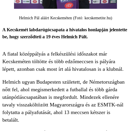
Helmich Pál aláírt Kecskeméten (Fotó: kecskemetite.hu)
A Kecskemét labdarúgócsapata a hivatalos honlapján jelentette
be, hogy szerződteti a 19 éves Helmich Pált.
A fiatal középpályás a felkészülési időszakot már
Kecskeméten töltötte és több edzőmeccsen is pályára
lépett, azonban csak most írt alá hivatalosan is a klubnál.
Helmich ugyan Budapesten született, de Németországban
nőtt fel, ahol megismerkedett a futballal és több gárda
utánpótláscsapatában is megfordult. Mindezek ellenére
tavaly visszaköltözött Magyarországra és az ESMTK-nál
folytatta a pályafutását, ahol 13 meccsen kétszer is
betalált.