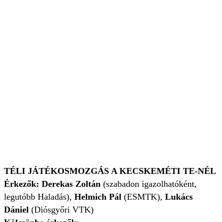
TÉLI JÁTÉKOSMOZGÁS A KECSKEMÉTI TE-NÉL
Érkezők: Derekas Zoltán
(szabadon igazolhatóként,
legutóbb Haladás),
Helmich Pál
(ESMTK),
Lukács
Dániel
(Diósgyőri VTK)