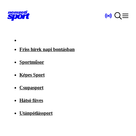
Friss hírek napi bontásban
Sportműsor
Képes Sport
Csupasport
Hátsó füves
Utánpótlássport