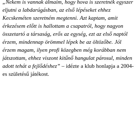
„Nekem is vannak álmaim, hogy hova is szeretnék egyszer
eljutni a labdarúgásban, az első lépéseket ehhez
Kecskeméten szeretném megtenni. Azt kaptam, amit
érkezésem előtt is hallottam a csapatról, hogy nagyon
összetartó a társaság, erős az egység, ezt az első naptól
érzem, mindennap örömmel lépek be az öltözőbe. Jól
érzem magam, ilyen profi közegben még korábban nem
játszottam, ehhez viszont kitűnő hangulat párosul, minden
adott tehát a fejlődéshez”
– idézte a klub honlapja a 2004-
es születésű játékost.