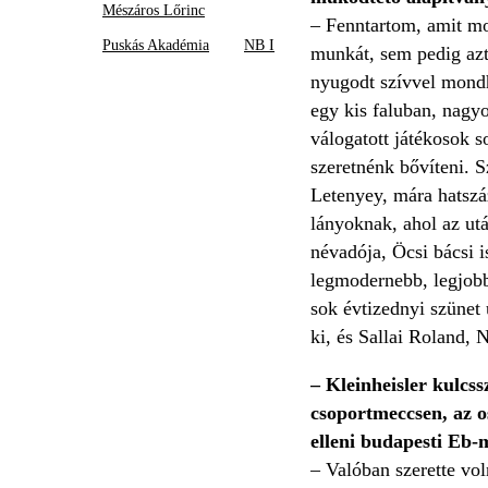
Mészáros Lőrinc
– Fenntartom, amit mo
Puskás Akadémia
NB I
munkát, sem pedig azt 
nyugodt szívvel mondh
egy kis faluban, nagy
válogatott játékosok s
szeretnénk bővíteni. S
Letenyey, mára hatszáz
lányoknak, ahol az ut
névadója, Öcsi bácsi 
legmodernebb, legjobba
sok évtizednyi szünet 
ki, és Sallai Roland, 
– Kleinheisler kulcss
csoportmeccsen, az o
elleni budapesti Eb-m
– Valóban szerette vol