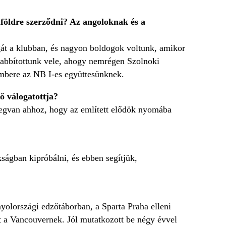
lföldre szerződni? Az angoloknak és a
agát a klubban, és nagyon boldogok voltunk, amikor
szabbítottunk vele, ahogy nemrégen Szolnoki
embere az NB I-es együttesünknek.
ő válogatottja?
megvan ahhoz, hogy az említett elődök nyomába
ságban kipróbálni, és ebben segítjük,
yolországi edzőtáborban, a Sparta Praha elleni
tt a Vancouvernek. Jól mutatkozott be négy évvel