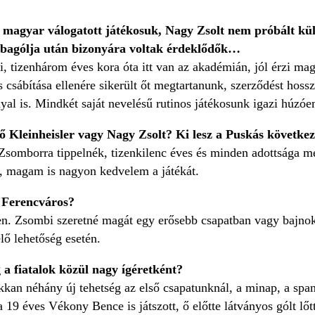
en magyar válogatott játékosuk, Nagy Zsolt nem próbált kü
bagólja után bizonyára voltak érdeklődők…
i, tizenhárom éves kora óta itt van az akadémián, jól érzi m
s csábítása ellenére sikerült őt megtartanunk, szerződést hos
yal is. Mindkét saját nevelésű rutinos játékosunk igazi húzó
ző Kleinheisler vagy Nagy Zsolt? Ki lesz a Puskás következ
Zsomborra tippelnék, tizenkilenc éves és minden adottsága 
ég, magam is nagyon kedvelem a játékát.
a Ferencváros?
gen. Zsombi szeretné magát egy erősebb csapatban vagy bajnok
lő lehetőség esetén.
 a fiatalok közül nagy ígéretként?
kan néhány új tehetség az első csapatunknál, a minap, a span
19 éves Vékony Bence is játszott, ő előtte látványos gólt lő