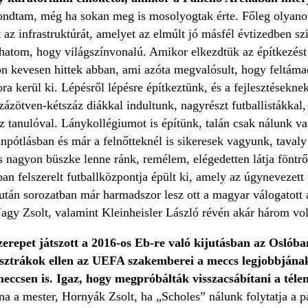
ndtam, még ha sokan meg is mosolyogtak érte. Főleg olyanok
az infrastruktúrát, amelyet az elmúlt jó másfél évtizedben sz
atom, hogy világszínvonalú. Amikor elkezdtük az építkezést i
on kevesen hittek abban, ami azóta megvalósult, hogy feltáma
ora kerül ki. Lépésről lépésre építkeztünk, és a fejlesztések
zázötven-kétszáz diákkal indultunk, nagyrészt futballistákkal,
 tanulóval. Lánykollégiumot is építünk, talán csak nálunk va
ánpótlásban és már a felnőtteknél is sikeresek vagyunk, taval
is nagyon büszke lenne ránk, remélem, elégedetten látja föntr
n felszerelt futballközpontja épült ki, amely az úgynevezett 
után sorozatban már harmadszor lesz ott a magyar válogatott 
Nagy Zsolt, valamint Kleinheisler László révén akár három vol
zerepet játszott a 2016-os Eb-re való kijutásban az Oslóban
sztrákok ellen az UEFA szakemberei a meccs legjobbjának
eccsen is. Igaz, hogy megpróbálták visszacsábítani a téle
na a mester, Hornyák Zsolt, ha „Scholes” nálunk folytatja a p