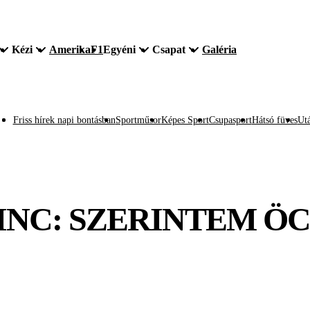
Kézi
Amerika
F1
Egyéni
Csapat
Galéria
Friss hírek napi bontásban
Sportműsor
Képes Sport
Csupasport
Hátsó füves
Utá
NC: SZERINTEM ÖCS