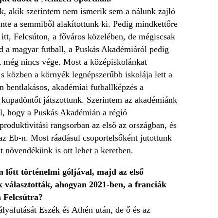
, akik szerintem nem ismerik sem a nálunk zajló
inte a semmiből alakítottunk ki. Pedig mindkettőre
tt, Felcsúton, a főváros közelében, de mégiscsak
d a magyar futball, a Puskás Akadémiáról pedig
nek még nincs vége. Most a középiskolánkat
 s közben a környék legnépszerűbb iskolája lett a
n bentlakásos, akadémiai futballképzés a
y kupadöntőt játszottunk. Szerintem az akadémiánk
ől, hogy a Puskás Akadémián a régió
produktivitási rangsorban az első az országban, és
az Eb-n. Most ráadásul csoportelsőként jutottunk
t növendékünk is ott lehet a keretben.
 lőtt történelmi góljával, majd az első
 választották, ahogyan 2021-ben, a franciák
n Felcsútra?
ályafutását Eszék és Athén után, de ő és az