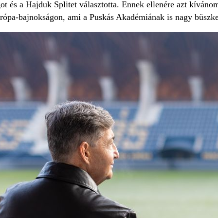
t és a Hajduk Splitet választotta. Ennek ellenére azt kíváno
rópa-bajnokságon, ami a Puskás Akadémiának is nagy büszke