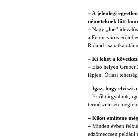
– A jelenlegi egyetl
németeknek lőtt bom
– Nagy „Joe” idevalós
a Ferencváros erőtelje
Roland csapatkapitánn
– Ki lehet a követke
– Első helyen Gruber 
lépjen. Óriási tehets
– Igaz, hogy elviszi 
– Erről tárgyalunk, i
természetesen megfele
– Kiket említene még
– Minden évben felbuk
edzőmeccsen például a 