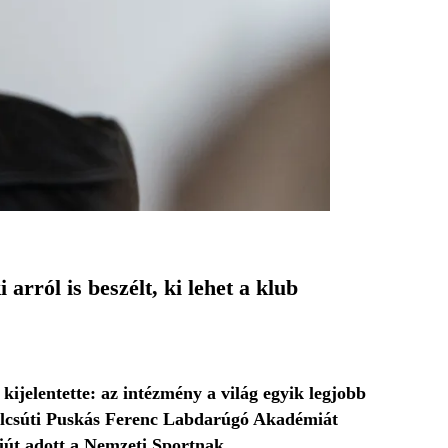
rról is beszélt, ki lehet a klub
ijelentette: az intézmény a világ egyik legjobb
felcsúti Puskás Ferenc Labdarúgó Akadémiát
jút adott a Nemzeti Sportnak.