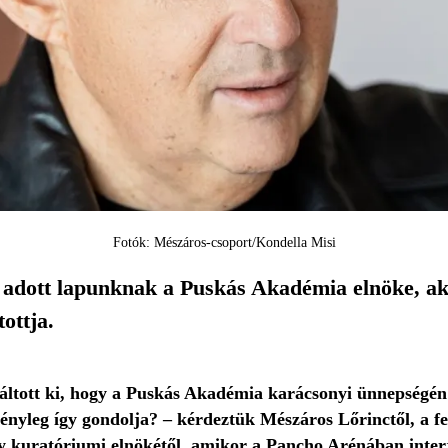
Fotók: Mészáros-csoport/Kondella Misi
 adott lapunknak a Puskás Akadémia elnöke, aki a
ottja.
áltott ki, hogy a Puskás Akadémia karácsonyi ünnepségén k
ényleg így gondolja? – kérdeztük Mészáros Lőrinctől, a 
 kuratóriumi elnökétől, amikor a Pancho Arénában inter