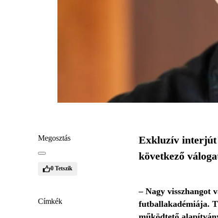
Megosztás
Exkluzív interjút
következő válogat
0
Tetszik
– Nagy visszhangot v
Címkék
futballakadémiája. T
működtető alapítvány