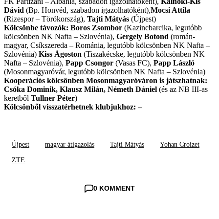
FK Partizani – Albánia, szabadon igazolhatóként),
Kálnoki-Kis
Dávid
(Bp. Honvéd, szabadon igazolhatóként),
Mocsi Attila
(Rizespor – Törökország),
Tajti Mátyás
(Újpest)
Kölcsönbe távozók: Boros Zsombor
(Kazincbarcika, legutóbb
kölcsönben NK Nafta – Szlovénia),
Gergely Botond
(román-
magyar, Csíkszereda – Románia, legutóbb kölcsönben NK Nafta –
Szlovénia)
Kiss Ágoston
(Tiszakécske, legutóbb kölcsönben NK
Nafta – Szlovénia),
Papp Csongor
(Vasas FC),
Papp László
(Mosonmagyaróvár, legutóbb kölcsönben NK Nafta – Szlovénia)
Kooperációs kölcsönben Mosonmagyaróváron is játszhatnak:
Csóka Dominik, Klausz Milán, Németh Dániel
(és az NB III-as
keretből
Tullner Péter
)
Kölcsönből visszatérhetnek klubjukhoz: –
Újpest
magyar átigazolás
Tajti Mátyás
Yohan Croizet
ZTE
0 KOMMENT