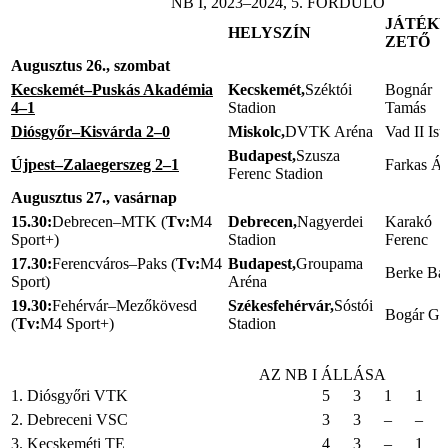
NB I, 2023–2024, 5. FORDULÓ
JÁTÉK
HELYSZÍN
ZETŐ
Augusztus 26
., szombat
Kecskemét–Puskás Akadémia
Kecskemét,
Széktói
Bognár
4–1
Stadion
Tamás
Diósgyőr–Kisvárda 2–0
Miskolc,
DVTK Aréna
Vad II Ist
Budapest,
Szusza
Újpest–Zalaegerszeg 2–1
Farkas Á
Ferenc Stadion
Augusztus 27
., vasárnap
15.30:
Debrecen–MTK (
Tv:
M4
Debrecen,
Nagyerdei
Karakó
Sport+)
Stadion
Ferenc
17.30:
Ferencváros–Paks (
Tv:
M4
Budapest,
Groupama
Berke Bal
Sport)
Aréna
19.30:
Fehérvár–Mezőkövesd
Székesfehérvár,
Sóstói
Bogár Ge
(
Tv:
M4 Sport+)
Stadion
AZ NB I ÁLLÁSA
1. Diósgyőri VTK
5
3
1
1
2. Debreceni VSC
3
3
–
–
3. Kecskeméti TE
4
3
–
1