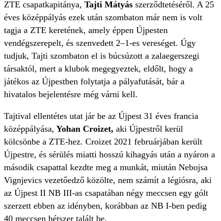
ZTE csapatkapitánya,
Tajti Mátyás
szerződtetéséről. A 25
éves középpályás ezek után szombaton már nem is volt
tagja a ZTE keretének, amely éppen Újpesten
vendégszerepelt, és szenvedett 2–1-es vereséget. Úgy
tudjuk, Tajti szombaton el is búcsúzott a zalaegerszegi
társaktól, mert a klubok megegyeztek, eldőlt, hogy a
játékos az Újpestben folytatja a pályafutását, bár a
hivatalos bejelentésre még várni kell.
Tajtival ellentétes utat jár be az Újpest 31 éves francia
középpályása,
Yohan Croizet,
aki Újpestről kerül
kölcsönbe a ZTE-hez. Croizet 2021 februárjában került
Újpestre, és sérülés miatti hosszú kihagyás után a nyáron a
második csapattal kezdte meg a munkát, miután Nebojsa
Vignjevics vezetőedző közölte, nem számít a légiósra, aki
az Újpest II NB III-as csapatában négy meccsen egy gólt
szerzett ebben az idényben, korábban az NB I-ben pedig
40 meccsen hétszer talált be.