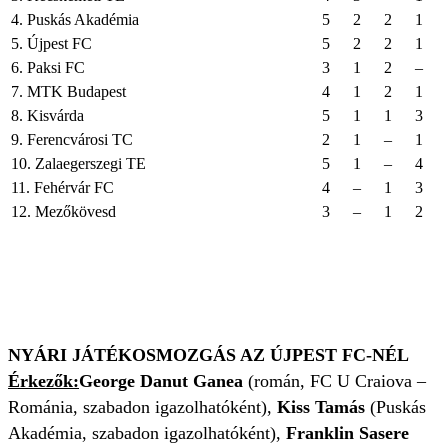
4. Puskás Akadémia
5
2
2
1
5. Újpest FC
5
2
2
1
6. Paksi FC
3
1
2
–
7. MTK Budapest
4
1
2
1
8. Kisvárda
5
1
1
3
9. Ferencvárosi TC
2
1
–
1
10. Zalaegerszegi TE
5
1
–
4
11. Fehérvár FC
4
–
1
3
12. Mezőkövesd
3
–
1
2
NYÁRI JÁTÉKOSMOZGÁS AZ ÚJPEST FC-NÉL
Érkezők:
George Danut Ganea
(román, FC U Craiova –
Románia, szabadon igazolhatóként),
Kiss Tamás
(Puskás
Akadémia, szabadon igazolhatóként),
Franklin Sasere