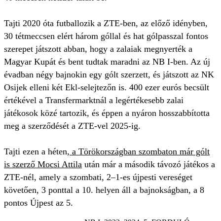
Tajti 2020 óta futballozik a ZTE-ben, az előző idényben,
30 tétmeccsen elért három góllal és hat gólpasszal fontos
szerepet játszott abban, hogy a zalaiak megnyerték a
Magyar Kupát és bent tudtak maradni az NB I-ben. Az új
évadban négy bajnokin egy gólt szerzett, és játszott az NK
Osijek elleni két Ekl-selejtezőn is. 400 ezer eurós becsült
értékével a Transfermarktnál a legértékesebb zalai
játékosok közé tartozik, és éppen a nyáron hosszabbította
meg a szerződését a ZTE-vel 2025-ig.
Tajti ezen a héten,
a Törökországban szombaton már gólt
is szerző Mocsi Attila
után már a második távozó játékos a
ZTE-nél, amely a szombati, 2–1-es újpesti vereséget
követően, 3 ponttal a 10. helyen áll a bajnokságban, a 8
pontos Újpest az 5.