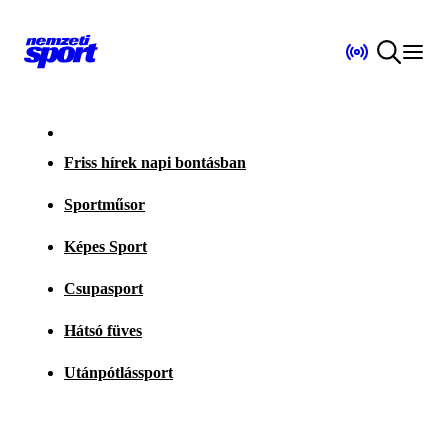
Friss hírek napi bontásban
Sportműsor
Képes Sport
Csupasport
Hátsó füves
Utánpótlássport