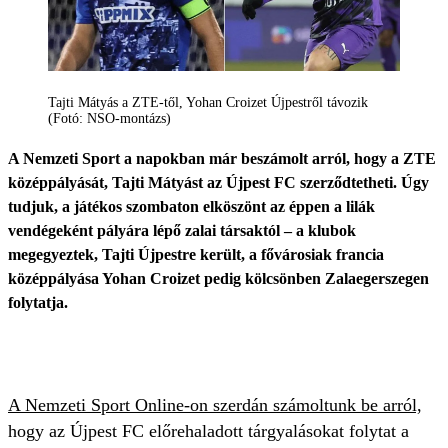
Tajti Mátyás a ZTE-től, Yohan Croizet Újpestről távozik
(Fotó: NSO-montázs)
A Nemzeti Sport a napokban már beszámolt arról, hogy a ZTE
középpályását, Tajti Mátyást az Újpest FC szerződtetheti. Úgy
tudjuk, a játékos szombaton elköszönt az éppen a lilák
vendégeként pályára lépő zalai társaktól – a klubok
megegyeztek, Tajti Újpestre került, a fővárosiak francia
középpályása Yohan Croizet pedig kölcsönben Zalaegerszegen
folytatja.
A Nemzeti Sport Online-on szerdán számoltunk be arról,
hogy az Újpest FC előrehaladott tárgyalásokat folytat a