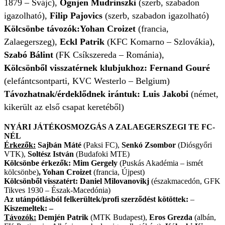
1879 – Svájc),
Ognjen Mudrinszki
(szerb, szabadon
igazolható),
Filip Pajovics
(szerb, szabadon igazolható)
Kölcsönbe távozók:
Yohan Croizet
(francia,
Zalaegerszeg),
Eckl Patrik
(KFC Komarno – Szlovákia),
Szabó Bálint
(FK Csíkszereda – Románia),
Kölcsönből visszatérnek klubjukhoz:
Fernand Gouré
(elefántcsontparti, KVC Westerlo – Belgium)
Távozhatnak/érdeklődnek irántuk:
Luis Jakobi
(német,
kikerült az első csapat keretéből)
NYÁRI JÁTÉKOSMOZGÁS A ZALAEGERSZEGI TE FC-
NÉL
Érkezők:
Sajbán Máté
(Paksi FC),
Senkó Zsombor
(Diósgyőri
VTK),
Soltész István
(Budafoki MTE)
Kölcsönbe érkezők:
Mim Gergely
(Puskás Akadémia – ismét
kölcsönbe)
, Yohan Croizet
(francia, Újpest)
Kölcsönből visszatért:
Daniel Milovanovikj
(északmacedón, GFK
Tikves 1930 – Észak-Macedónia)
Az utánpótlásból felkerültek/profi szerződést kötöttek:
–
Kiszemeltek: –
Távozók:
Demjén Patrik
(MTK Budapest),
Eros Grezda
(albán,