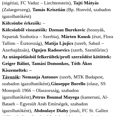
(nigériai, FC Vaduz – Liechtenstein),
Tajti Mátyás
(Zalaegerszeg),
Tamás Krisztián
(Bp. Honvéd, szabadon
igazolhatóként)
Kölcsönbe érkezők:
–
Kölcsönből visszatéők:
Dzenan
Burekovic
(bosnyák,
Szpartak Szubotica – Szerbia),
Märten Kuusk
(észt, Flora
Tallinn – Észtország),
Matija Ljujics
(szerb, Sabail –
Azerbajdzsán),
Ognjen Radosevics
(szerb, Szentlőrinc)
Az utánpótlásból felkerültek/profi szerződést kötöttek:
Geiger Bálint, Tamási Domonkos, Tóth Ákos
Kiszemeltek: –
Távozók
: Nemanja Antonov
(szerb, MTK Budapest,
szabadon igazolhatóként),
Giuseppe Borello
(olasz, SS
Monopoli 1966 – Olaszország, szabadon
igazolhatóként),
Petrus Boumal Mayega
(kameruni, Al-
Bataeh – Egyesült Arab Emírségek, szabadon
igazolhatóként),
Abdoulaye Diaby
(mali, FC St. Gallen