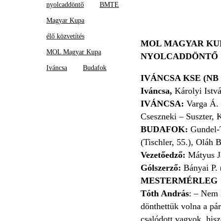
nyolcaddöntő
BMTE
Magyar Kupa
élő közvetítés
MOL MAGYAR KU
MOL Magyar Kupa
NYOLCADDÖNTŐ
Iváncsa
Budafok
IVÁNCSA KSE (NB I
Iváncsa,
Károlyi Istv
IVÁNCSA:
Varga Á. 
Cseszneki – Suszter, K
BUDAFOK:
Gundel-T
(Tischler, 55.), Oláh 
Vezetőedző:
Mátyus J
Gólszerző:
Bányai P. 
MESTERMÉRLEG
Tóth András
: – Nem k
dönthettük volna a pár
csalódott vagyok, hisz