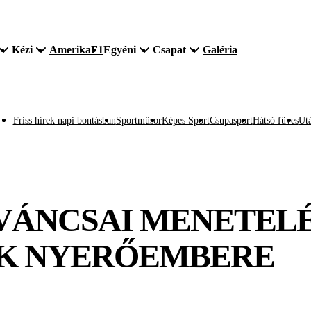
Kézi
Amerika
F1
Egyéni
Csapat
Galéria
Friss hírek napi bontásban
Sportműsor
Képes Sport
Csupasport
Hátsó füves
Utá
IVÁNCSAI MENETELÉ
OK NYERŐEMBERE