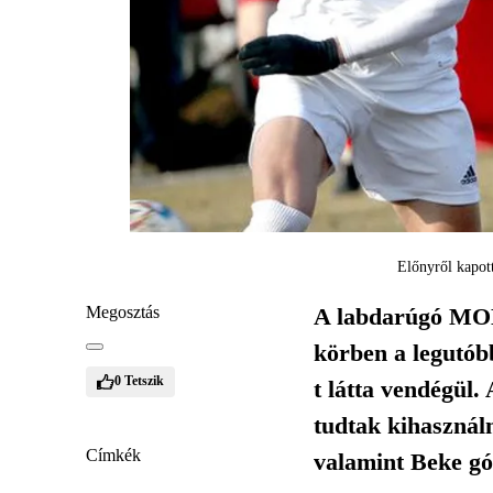
Előnyről kapott
Megosztás
A labdarúgó MOL
körben a legutób
0
Tetszik
t látta vendégül.
tudtak kihasznál
Címkék
valamint Beke gó