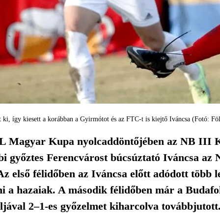
 ki, így kiesett a korábban a Gyirmótot és az FTC-t is kiejtő Iváncsa (Fotó: Fö
 Magyar Kupa nyolcaddöntőjében az NB III Köz
bi győztes Ferencvárost búcsúztató Iváncsa az 
 Az első félidőben az Iváncsa előtt adódott több 
ni a hazaiak. A második félidőben már a Budafok
ljával 2–1-es győzelmet kiharcolva továbbjutot