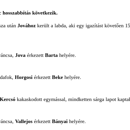
 hosszabbítás következik.
sza után
Jovához
került a labda, aki egy igazítást követően 1
váncsa,
Jova
érkezett
Barta
helyére.
udafok,
Horgosi
érkezett
Beke
helyére.
Kercsó
kakaskodott egymással, mindketten sárga lapot kapta
váncsa,
Vallejos
érkezett
Bányai
helyére.