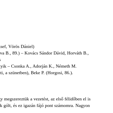
sef, Vörös Dániel)
ova B., 89.) – Kovács Sándor Dávid, Horváth B.,
s
ótyik – Csonka A., Adorján K., Németh M.
i, a szünetben), Beke P. (Horgosi, 86.).
y megszereztük a vezetést, az első félidőben el is
tuk gólt, és ez igazán fájó pont számomra. Nagyon