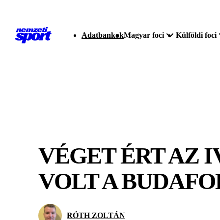
Adatbankok
Magyar foci
Külföldi foci
VÉGET ÉRT AZ 
VOLT A BUDAF
RÓTH ZOLTÁN