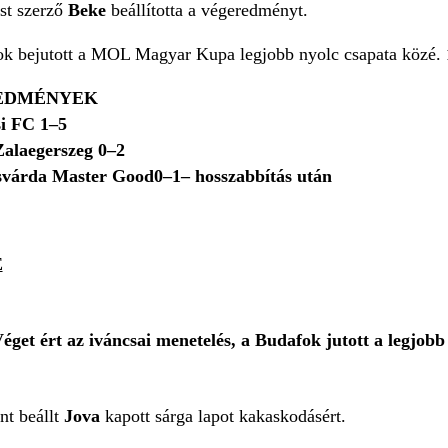
st szerző
Beke
beállította a végeredményt.
k bejutott a MOL Magyar Kupa legjobb nyolc csapata közé.
REDMÉNYEK
i FC 1–5
Zalaegerszeg 0–2
svárda Master Good
0–1
– hosszabbítás után
E
get ért az iváncsai menetelés, a Budafok jutott a legjobb
nt beállt
Jova
kapott sárga lapot kakaskodásért.