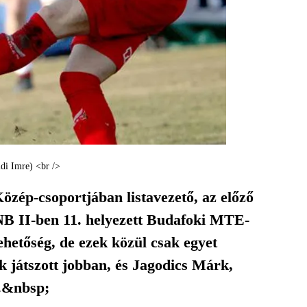
ldi Imre) <br />
ép-csoportjában listavezető, az előző
NB II-ben 11. helyezett Budafoki MTE-
lehetőség, de ezek közül csak egyet
 játszott jobban, és Jagodics Márk,
t.&nbsp;