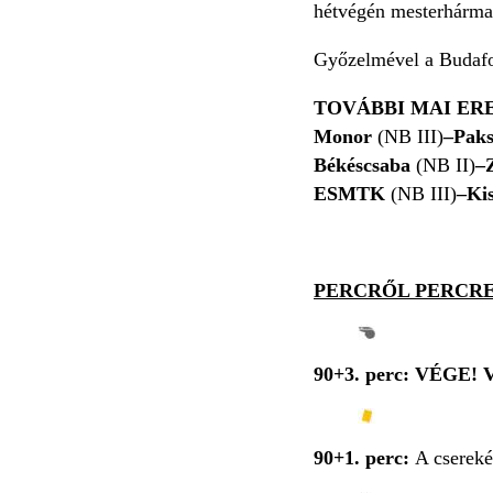
hétvégén mesterhárma
Győzelmével a Budafo
TOVÁBBI MAI E
Monor
(NB III)
–Paks
Békéscsaba
(NB II)
–
ESMTK
(NB III)
–Ki
PERCRŐL PERCR
90+3. perc: VÉGE! Vé
90+1. perc:
A csereké