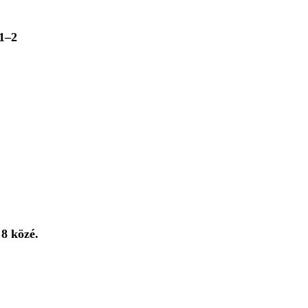
1–2
 8 közé.