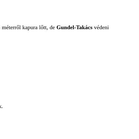
5 méterről kapura lőtt, de
Gundel-Takács
védeni
k.