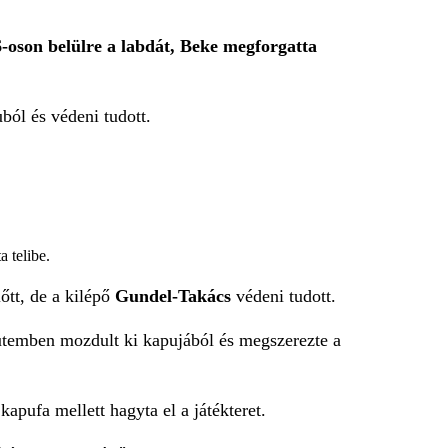
-oson belülre a labdát, Beke megforgatta
uból és védeni tudott.
a telibe.
lőtt, de a kilépő
Gundel-Takács
védeni tudott.
temben mozdult ki kapujából és megszerezte a
apufa mellett hagyta el a játékteret.