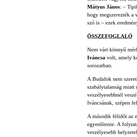
Mátyus János
: – Tip
hogy megszerezték a ve
szó is – ezek eredmén
ÖSSZEFOGLALÓ
Nem várt könnyű mér
Iváncsa
volt, amely k
sorozatban.
A Budafok nem szerette
szabálytalanság miatt 
veszélyesebbnél veszé
Iváncsának, szépen fe
A második félidőt az 
egyenlítenie. A folyta
veszélyesebb helyzetek