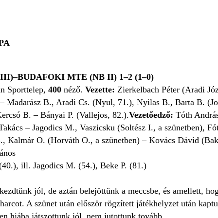
PA
II)–BUDAFOKI MTE (NB II) 1–2 (1–0)
án Sporttelep,
400
néző.
Vezette:
Zierkelbach Péter (Aradi Józ
– Madarász B., Aradi Cs. (Nyul, 71.), Nyilas B., Barta B. (J
ercsó B. – Bányai P. (Vallejos, 82.).
Vezetőedző:
Tóth Andrá
akács – Jagodics M., Vaszicsku (Soltész I., a szünetben), F
B., Kalmár O. (Horváth O., a szünetben) – Kovács Dávid (Bakt
ános
(40.), ill. Jagodics M. (54.), Beke P. (81.)
ezdtünk jól, de aztán belejöttünk a meccsbe, és amellett, hog
harcot. A szünet után először rögzített játékhelyzet után kap
en hiába játszottunk jól, nem jutottunk tovább.