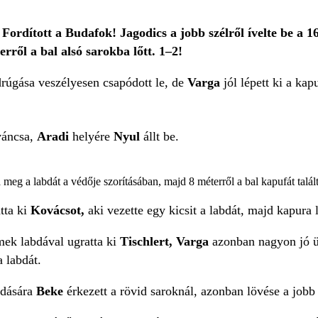
rdított a Budafok! Jagodics a jobb szélről ívelte be a 16
rről a bal alsó sarokba lőtt. 1–2!
rúgása veszélyesen csapódott le, de
Varga
jól lépett ki a kap
váncsa,
Aradi
helyére
Nyul
állt be.
a meg a labdát a védője szorításában, majd 8 méterről a bal kapufát talált
tta ki
Kovácsot,
aki vezette egy kicsit a labdát, majd kapura 
mek labdával ugratta ki
Tischlert, Varga
azonban nagyon jó ü
 labdát.
dására
Beke
érkezett a rövid saroknál, azonban lövése a jobb k