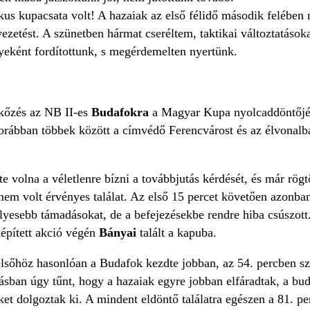
ikus kupacsata volt! A hazaiak az első félidő második felében 
zetést. A szünetben hármat cseréltem, taktikai változtatásokat
yeként fordítottunk, s megérdemelten nyertünk.
kőzés az NB II-es
Budafokra
a Magyar Kupa nyolcaddöntőjéb
orábban többek között a címvédő Ferencvárost és az élvonalb
 volna a véletlenre bízni a továbbjutás kérdését, és már rögt
nem volt érvényes találat. Az első 15 percet követően azonban 
lyesebb támadásokat, de a befejezésekbe rendre hiba csúszott.
lépített akció végén
Bányai
talált a kapuba.
elsőhöz hasonlóan a Budafok kezdte jobban, az 54. percben s
tásban úgy tűnt, hogy a hazaiak egyre jobban elfáradtak, a b
et dolgoztak ki. A mindent eldöntő találatra egészen a 81. per