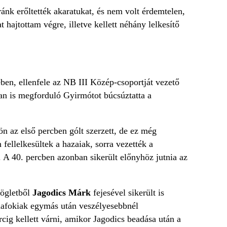
ránk erőltették akaratukat, és nem volt érdemtelen,
 hajtottam végre, illetve kellett néhány lelkesítő
en, ellenfele az NB III Közép-csoportját vezető
an is megforduló Gyirmótot búcsúztatta a
ön az első percben gólt szerzett, de ez még
fellelkesültek a hazaiak, sorra vezették a
 A 40. percben azonban sikerült előnyhöz jutnia az
zögletből
Jagodics Márk
fejesével sikerült is
udafokiak egymás után veszélyesebbnél
cig kellett várni, amikor Jagodics beadása után a