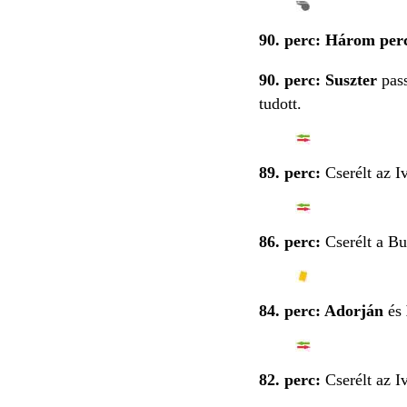
90. perc: Három perc
90. perc: Suszter
pas
tudott.
89. perc:
Cserélt az I
86. perc:
Cserélt a B
84. perc: Adorján
és
82. perc:
Cserélt az I