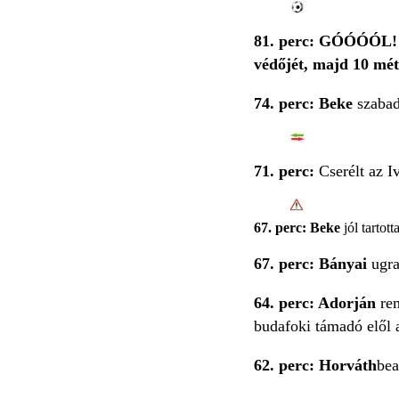
81. perc: GÓÓÓÓL! Fo
védőjét, majd 10 méte
74. perc: Beke
szabad
71. perc:
Cserélt az I
67. perc: Beke
jól tartott
67. perc: Bányai
ugra
64. perc: Adorján
re
budafoki támadó elől a
62. perc: Horváth
bea