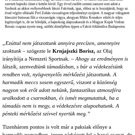
szerzett bajnoki címet e kettőn kívül. Egy évvel ezelőtt semmi sanszot sem adott a
Szolnok az akkor esélyesebbnek látszó Falcónak, igaz, ehhez az is hozzájárult, hogy az
évad végére elfáradó Perl Zoltán visszafogott teljesítményt nyújtott. A magyar válogatott
klasszist biztosan fűti a visszavágás vágya, ahogyan Milos Konakov edzőt és teljes
legénységét is, de ne feledjük, a bajnokság alapszakaszát és a Magyar Kupát Vedran
Bosnic csapata nyerte meg, utóbbi döntőjében éppen a Falcót felülmúlva Budapesten.
„Ezúttal nem játszottunk annyira precízen, amennyire
szoktunk
– szögezte le
Krnjajszki Borisz,
az Olaj
irányítója a Nemzeti Sportnak.
– Ahogy az eredményen is
látszik, szenvedtünk támadásban, s bár a védekezésünk
rendben volt, nyögvenyelős mérkőzést játszottunk. A
harmadik meccs sosem egyszerű, viszont a közönség
nagyon sok erőt adott nekünk, fantasztikus atmoszféra
uralkodott a csarnokban, és ismét megmutattuk, ha a
támadás nem is megy, a védekezésre alapozhatunk. A
pénteki mérkőzést szívvel nyertük meg.
”
Tizenhárom pontos is volt már a paksiak előnye a
harmadik negyedben, innen zárkózott fel a hazai csapat, de