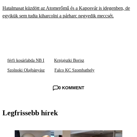
KOSÁRLABDA NB I-BEN
Hatalmasat küzdött az Atomerőmű és a Kaposvár is idegenben, de
egyikük sem tudta kiharcolni a párharc negyedik meccsét.
férfi kosárlabda NB I
Krnjajszki Borisz
Szolnoki Olajbányász
Falco KC Szombathely
0 KOMMENT
Legfrissebb hírek