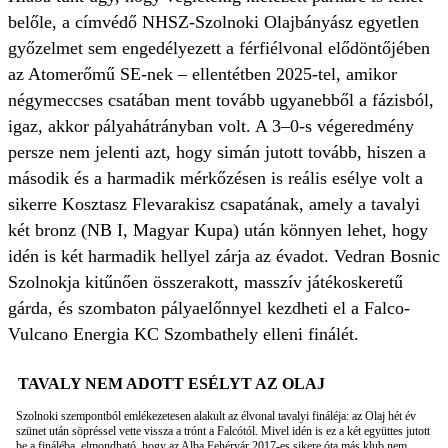
belőle, a címvédő NHSZ-Szolnoki Olajbányász egyetlen
győzelmet sem engedélyezett a férfiélvonal elődöntőjében
az Atomerőmű SE-nek – ellentétben 2025-tel, amikor
négymeccses csatában ment tovább ugyanebből a fázisból,
igaz, akkor pályahátrányban volt. A 3–0-s végeredmény
persze nem jelenti azt, hogy simán jutott tovább, hiszen a
második és a harmadik mérkőzésen is reális esélye volt a
sikerre Kosztasz Flevarakisz csapatának, amely a tavalyi
két bronz (NB I, Magyar Kupa) után könnyen lehet, hogy
idén is két harmadik hellyel zárja az évadot. Vedran Bosnic
Szolnokja kitűnően összerakott, masszív játékoskeretű
gárda, és szombaton pályaelőnnyel kezdheti el a Falco-
Vulcano Energia KC Szombathely elleni finálét.
TAVALY NEM ADOTT ESÉLYT AZ OLAJ
Szolnoki szempontból emlékezetesen alakult az élvonal tavalyi fináléja: az Olaj hét év
szünet után söpréssel vette vissza a trónt a Falcótól. Mivel idén is ez a két együttes jutott
be a fináléba, elmondható, hogy az Alba Fehérvár 2017-es sikere óta más klub nem