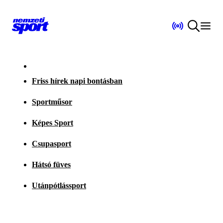
Friss hírek napi bontásban
Sportműsor
Képes Sport
Csupasport
Hátsó füves
Utánpótlássport