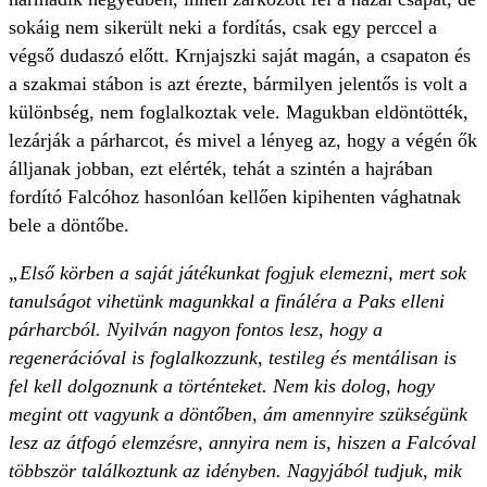
sokáig nem sikerült neki a fordítás, csak egy perccel a
végső dudaszó előtt. Krnjajszki saját magán, a csapaton és
a szakmai stábon is azt érezte, bármilyen jelentős is volt a
különbség, nem foglalkoztak vele. Magukban eldöntötték,
lezárják a párharcot, és mivel a lényeg az, hogy a végén ők
álljanak jobban, ezt elérték, tehát a szintén a hajrában
fordító Falcóhoz hasonlóan kellően kipihenten vághatnak
bele a döntőbe.
„Első körben a saját játékunkat fogjuk elemezni, mert sok
tanulságot vihetünk magunkkal a fináléra a Paks elleni
párharcból. Nyilván nagyon fontos lesz, hogy a
regenerációval is foglalkozzunk, testileg és mentálisan is
fel kell dolgoznunk a történteket. Nem kis dolog, hogy
megint ott vagyunk a döntőben, ám amennyire szükségünk
lesz az átfogó elemzésre, annyira nem is, hiszen a Falcóval
többször találkoztunk az idényben. Nagyjából tudjuk, mik