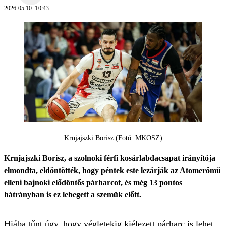
2026.05.10. 10:43
Krnjajszki Borisz (Fotó: MKOSZ)
Krnjajszki Borisz, a szolnoki férfi kosárlabdacsapat irányítója
elmondta, eldöntötték, hogy péntek este lezárják az Atomerőmű
elleni bajnoki elődöntős párharcot, és még 13 pontos
hátrányban is ez lebegett a szemük előtt.
Hiába tűnt úgy, hogy végletekig kiélezett párharc is lehet