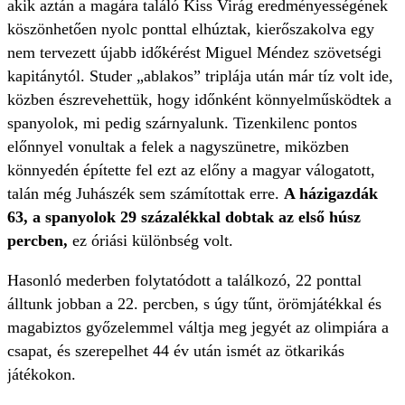
akik aztán a magára találó Kiss Virág eredményességének
köszönhetően nyolc ponttal elhúztak, kierőszakolva egy
nem tervezett újabb időkérést Miguel Méndez szövetségi
kapitánytól. Studer „ablakos” triplája után már tíz volt ide,
közben észrevehettük, hogy időnként könnyelműsködtek a
spanyolok, mi pedig szárnyalunk. Tizenkilenc pontos
előnnyel vonultak a felek a nagyszünetre, miközben
könnyedén építette fel ezt az előny a magyar válogatott,
talán még Juhászék sem számítottak erre.
A házigazdák
63, a spanyolok 29 százalékkal dobtak az első húsz
percben,
ez óriási különbség volt.
Hasonló mederben folytatódott a találkozó, 22 ponttal
álltunk jobban a 22. percben, s úgy tűnt, örömjátékkal és
magabiztos győzelemmel váltja meg jegyét az olimpiára a
csapat, és szerepelhet 44 év után ismét az ötkarikás
játékokon.