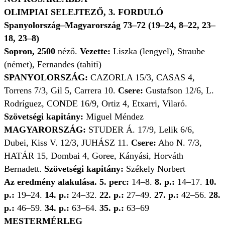
OLIMPIAI SELEJTEZŐ, 3. FORDULÓ
Spanyolország–Magyarország 73–72 (19–24, 8–22, 23–
18, 23–8)
Sopron, 2500
néző.
Vezette:
Liszka (lengyel), Straube
(német), Fernandes (tahiti)
SPANYOLORSZÁG:
CAZORLA 15/3, CASAS 4,
Torrens 7/3, Gil 5, Carrera 10.
Csere:
Gustafson 12/6, L.
Rodríguez, CONDE 16/9, Ortiz 4, Etxarri, Vilaró.
Szövetségi kapitány:
Miguel Méndez
MAGYARORSZÁG:
STUDER Á. 17/9, Lelik 6/6,
Dubei, Kiss V. 12/3, JUHÁSZ 11.
Csere:
Aho N. 7/3,
HATÁR 15, Dombai 4, Goree, Kányási, Horváth
Bernadett.
Szövetségi kapitány:
Székely Norbert
Az eredmény alakulása. 5. perc:
14–8.
8. p.:
14–17.
10.
p.:
19–24.
14. p.:
24–32.
22. p.:
27–49.
27. p.:
42–56.
28.
p.:
46–59.
34. p.:
63–64.
35. p.:
63–69
MESTERMÉRLEG