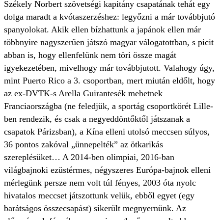
Székely Norbert szövetségi kapitány csapatának tehát egy
dolga maradt a kvótaszerzéshez: legyőzni a már továbbjutó
spanyolokat. Akik ellen bízhattunk a japánok ellen már
többnyire nagyszerűen játszó magyar válogatottban, s picit
abban is, hogy ellenfelünk nem töri össze magát
igyekezetében, mivelhogy már továbbjutott. Valahogy úgy,
mint Puerto Rico a 3. csoportban, mert miután eldőlt, hogy
az ex-DVTK-s Arella Guirantesék mehetnek
Franciaországba (ne feledjük, a sportág csoportkörét Lille-
ben rendezik, és csak a negyeddöntőktől játszanak a
csapatok Párizsban), a Kína elleni utolsó meccsen súlyos,
36 pontos zakóval „ünnepelték” az ötkarikás
szereplésüket… A 2014-ben olimpiai, 2016-ban
világbajnoki ezüstérmes, négyszeres Európa-bajnok elleni
mérlegünk persze nem volt túl fényes, 2003 óta nyolc
hivatalos meccset játszottunk velük, ebből egyet (egy
barátságos összecsapást) sikerült megnyernünk. Az