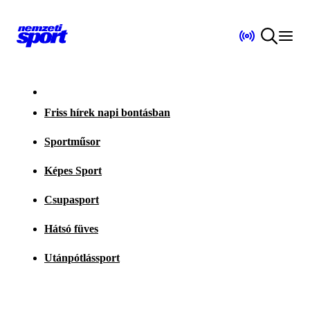
Friss hírek napi bontásban
Sportműsor
Képes Sport
Csupasport
Hátsó füves
Utánpótlássport