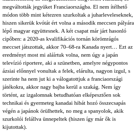
megváltották jegyüket Franciaországba. El nem ítélhető
módon több mint kétezren szurkoltak a juharleveleseknek,
hiszen sikerük kvótát ért volna a második meccsen pályára
lépő magyar együttesnek. A két csapat már járt hasonló
cipőben: a 2020-as kvalifikációs tornán körömrágós
meccset játszottak, akkor 70–68-ra Kanada nyert… Ezt az
eredményt most mi aláírtuk volna, nem úgy a japán
televízió riportere, aki a szünetben, amelyre négypontos
ázsiai előnnyel vonultak a felek, elárulta, nagyon izgul, s
szerinte ha nem jut ki a válogatottjuk a franciaországi
játékokra, akkor nagy bajba kerül a szakág. Nem így
történt, az izgalomnak betudhatóan elképesztően sok
technikai és gyermeteg kanadai hibát hozó összecsapás
végén a japánok örülhettek, no meg a spanyolok, akik
szurkolói felállva ünnepeltek (hiszen így már ők is
kijutottak).