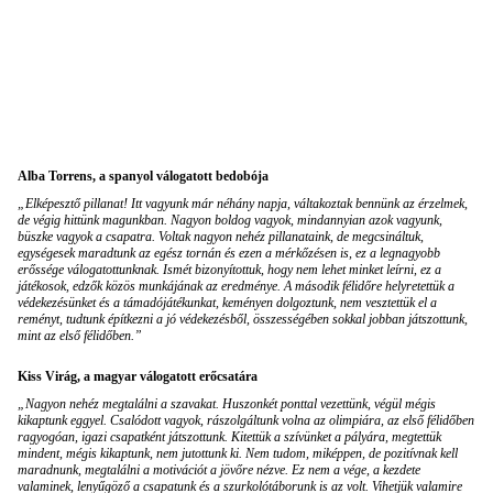
Alba Torrens, a spanyol válogatott bedobója
„Elképesztő pillanat! Itt vagyunk már néhány napja, váltakoztak bennünk az érzelmek,
de végig hittünk magunkban. Nagyon boldog vagyok, mindannyian azok vagyunk,
büszke vagyok a csapatra. Voltak nagyon nehéz pillanataink, de megcsináltuk,
egységesek maradtunk az egész tornán és ezen a mérkőzésen is, ez a legnagyobb
erőssége válogatottunknak. Ismét bizonyítottuk, hogy nem lehet minket leírni, ez a
játékosok, edzők közös munkájának az eredménye. A második félidőre helyretettük a
védekezésünket és a támadójátékunkat, keményen dolgoztunk, nem vesztettük el a
reményt, tudtunk építkezni a jó védekezésből, összességében sokkal jobban játszottunk,
mint az első félidőben.”
Kiss Virág, a magyar válogatott erőcsatára
„Nagyon nehéz megtalálni a szavakat. Huszonkét ponttal vezettünk, végül mégis
kikaptunk eggyel. Csalódott vagyok, rászolgáltunk volna az olimpiára, az első félidőben
ragyogóan, igazi csapatként játszottunk. Kitettük a szívünket a pályára, megtettük
mindent, mégis kikaptunk, nem jutottunk ki. Nem tudom, miképpen, de pozitívnak kell
maradnunk, megtalálni a motivációt a jövőre nézve. Ez nem a vége, a kezdete
valaminek, lenyűgöző a csapatunk és a szurkolótáborunk is az volt. Vihetjük valamire