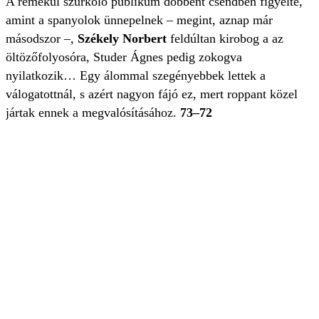
A remekül szurkoló publikum döbbent csendben figyelte,
amint a spanyolok ünnepelnek – megint, aznap már
másodszor –,
Székely Norbert
feldúltan kirobog a az
öltözőfolyosóra, Studer Ágnes pedig zokogva
nyilatkozik… Egy álommal szegényebbek lettek a
válogatottnál, s azért nagyon fájó ez, mert roppant közel
jártak ennek a megvalósításához.
73–72