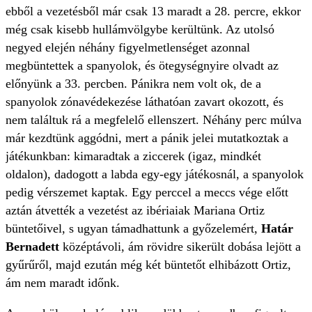
ebből a vezetésből már csak 13 maradt a 28. percre, ekkor
még csak kisebb hullámvölgybe kerültünk. Az utolsó
negyed elején néhány figyelmetlenséget azonnal
megbüntettek a spanyolok, és ötegységnyire olvadt az
előnyünk a 33. percben. Pánikra nem volt ok, de a
spanyolok zónavédekezése láthatóan zavart okozott, és
nem találtuk rá a megfelelő ellenszert. Néhány perc múlva
már kezdtünk aggódni, mert a pánik jelei mutatkoztak a
játékunkban: kimaradtak a ziccerek (igaz, mindkét
oldalon), dadogott a labda egy-egy játékosnál, a spanyolok
pedig vérszemet kaptak. Egy perccel a meccs vége előtt
aztán átvették a vezetést az ibériaiak Mariana Ortiz
büntetőivel, s ugyan támadhattunk a győzelemért,
Határ
Bernadett
középtávoli, ám rövidre sikerült dobása lejött a
gyűrűről, majd ezután még két büntetőt elhibázott Ortiz,
ám nem maradt időnk.