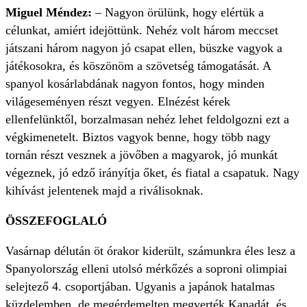
Miguel Méndez:
– Nagyon örülünk, hogy elértük a
célunkat, amiért idejöttünk. Nehéz volt három meccset
játszani három nagyon jó csapat ellen, büszke vagyok a
játékosokra, és köszönöm a szövetség támogatását. A
spanyol kosárlabdának nagyon fontos, hogy minden
világeseményen részt vegyen. Elnézést kérek
ellenfelünktől, borzalmasan nehéz lehet feldolgozni ezt a
végkimenetelt. Biztos vagyok benne, hogy több nagy
tornán részt vesznek a jövőben a magyarok, jó munkát
végeznek, jó edző irányítja őket, és fiatal a csapatuk. Nagy
kihívást jelentenek majd a riválisoknak.
ÖSSZEFOGLALÓ
Vasárnap délután öt órakor kiderült, számunkra éles lesz a
Spanyolország elleni utolsó mérkőzés a soproni olimpiai
selejtező 4. csoportjában. Ugyanis a japánok hatalmas
küzdelemben, de megérdemelten megverték Kanadát, és