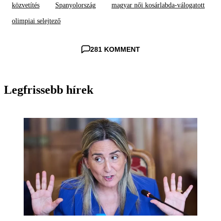
közvetítés
Spanyolország
magyar női kosárlabda-válogatott
olimpiai selejtező
281 KOMMENT
Legfrissebb hírek