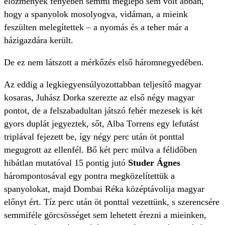
előzmények fényében semmi meglepő sem volt abban,
hogy a spanyolok mosolyogva, vidáman, a mieink
feszülten melegítettek – a nyomás és a teher már a
házigazdára került.
De ez nem látszott a mérkőzés első háromnegyedében.
Az eddig a legkiegyensúlyozottabban teljesítő magyar
kosaras, Juhász Dorka szerezte az első négy magyar
pontot, de a felszabadultan játszó fehér mezesek is két
gyors duplát jegyeztek, sőt, Alba Torrens egy lefutást
triplával fejezett be, így négy perc után öt ponttal
megugrott az ellenfél. Bő két perc múlva a félidőben
hibátlan mutatóval 15 pontig jutó
Studer Ágnes
hárompontosával egy pontra megközelítettük a
spanyolokat, majd Dombai Réka középtávolija magyar
előnyt ért. Tíz perc után öt ponttal vezettünk, s szerencsére
semmiféle görcsösséget sem lehetett érezni a mieinken,