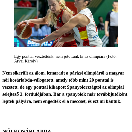
Egy ponttal vesztettünk, nem jutottunk ki az olimpiára (Fotó:
Árvai Károly)
Nem sikerült az álom, lemaradt a párizsi olimpiáról a magyar
női kosárlabda-válogatott, amely több mint 20 ponttal is
vezetett, de egy ponttal kikapott Spanyolországtól az olimpiai
selejtező 3. fordulójában. Bár a spanyolok már továbbjutóként
léptek pályára, nem engedték el a meccset, és ezt mi bántuk.
NŐI KOSÁRLABDA