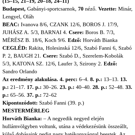
(15–15, 21–19, 20–18, 24–11)
Budapest,
Gabányi-sportcsarnok,
70
néző.
Vezette:
Minár,
Lengyel, Oláh
BEAC:
Ivanova 8/6, CZANK 12/6, BOROS J. 17/9,
JUHÁSZ A. 5/3, BARNAI 4.
Csere:
Boros B. 7/3,
MÉRÉSZ B. 18/6, Koch 9/6.
Edző:
Horváth Bianka
CEGLÉD:
Rakita, Holesinská 12/6, Szabó Fanni 6, Szabó
P. 2, BAUGH 21.
Csere:
Szabó D., Szerelem-Kobolák
5/3, KATONA SZ. 12/6, Laufer 3, Szirony 2.
Edző:
Sandro Orlando
Az eredmény alakulása. 4. perc:
6–4.
8. p.:
13–13.
13.
p.:
21–17.
17. p.:
30–26.
23. p.:
40–40.
28. p.:
52–48.
33.
p.:
65–56.
37. p.:
72–62
Kipontozódott:
Szabó Fanni (39. p.)
MESTERMÉRLEG
Horváth Bianka:
– A negyedik negyed elején
hullámvölgyben voltunk, utána a védekezésünk összeállt,
külső dobásaink pedig nagy hatékonysággal beestek. Az