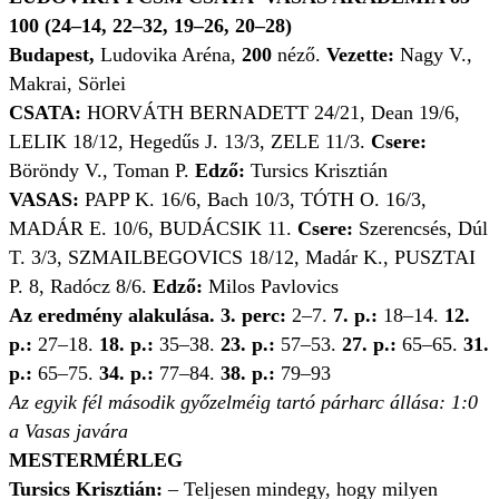
100 (24–14, 22–32, 19–26, 20–28)
Budapest,
Ludovika Aréna,
200
néző.
Vezette:
Nagy V.,
Makrai, Sörlei
CSATA:
HORVÁTH BERNADETT 24/21, Dean 19/6,
LELIK 18/12, Hegedűs J. 13/3, ZELE 11/3.
Csere:
Böröndy V., Toman P.
Edző:
Tursics Krisztián
VASAS:
PAPP K. 16/6, Bach 10/3, TÓTH O. 16/3,
MADÁR E. 10/6, BUDÁCSIK 11.
Csere:
Szerencsés, Dúl
T. 3/3, SZMAILBEGOVICS 18/12, Madár K., PUSZTAI
P. 8, Radócz 8/6.
Edző:
Milos Pavlovics
Az eredmény alakulása. 3. perc:
2–7.
7. p.:
18–14.
12.
p.:
27–18.
18. p.:
35–38.
23. p.:
57–53.
27. p.:
65–65.
31.
p.:
65–75.
34. p.:
77–84.
38. p.:
79–93
Az egyik fél második győzelméig tartó párharc állása: 1:0
a Vasas javára
MESTERMÉRLEG
Tursics Krisztián:
– Teljesen mindegy, hogy milyen