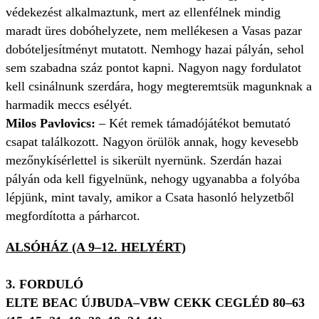
védekezést alkalmaztunk, mert az ellenfélnek mindig
maradt üres dobóhelyzete, nem mellékesen a Vasas pazar
dobóteljesítményt mutatott. Nemhogy hazai pályán, sehol
sem szabadna száz pontot kapni. Nagyon nagy fordulatot
kell csinálnunk szerdára, hogy megteremtsük magunknak a
harmadik meccs esélyét.
Milos Pavlovics:
– Két remek támadójátékot bemutató
csapat találkozott. Nagyon örülök annak, hogy kevesebb
mezőnykísérlettel is sikerült nyernünk. Szerdán hazai
pályán oda kell figyelnünk, nehogy ugyanabba a folyóba
lépjünk, mint tavaly, amikor a Csata hasonló helyzetből
megfordította a párharcot.
ALSÓHÁZ (A 9–12. HELYÉRT)
3. FORDULÓ
ELTE BEAC ÚJBUDA–VBW CEKK CEGLÉD 80–63