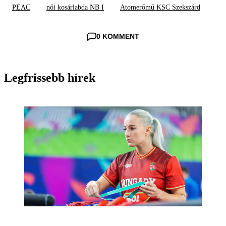
PEAC
női kosárlabda NB I
Atomerőmű KSC Szekszárd
0 KOMMENT
Legfrissebb hírek