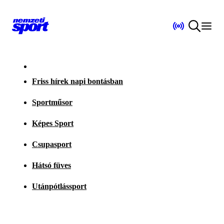
Friss hírek napi bontásban
Sportműsor
Képes Sport
Csupasport
Hátsó füves
Utánpótlássport