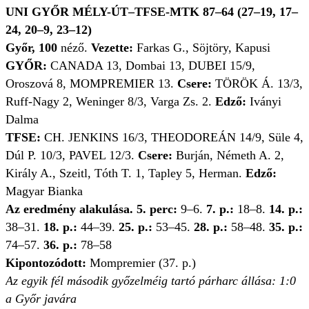
UNI GYŐR MÉLY-ÚT–TFSE-MTK 87–64 (27–19, 17–
24, 20–9, 23–12)
Győr, 100
néző.
Vezette:
Farkas G., Söjtöry, Kapusi
GYŐR:
CANADA 13, Dombai 13, DUBEI 15/9,
Oroszová 8, MOMPREMIER 13.
Csere:
TÖRÖK Á. 13/3,
Ruff-Nagy 2, Weninger 8/3, Varga Zs. 2.
Edző:
Iványi
Dalma
TFSE:
CH. JENKINS 16/3, THEODOREÁN 14/9, Süle 4,
Dúl P. 10/3, PAVEL 12/3.
Csere:
Burján, Németh A. 2,
Király A., Szeitl, Tóth T. 1, Tapley 5, Herman.
Edző:
Magyar Bianka
Az eredmény alakulása.
5. perc:
9–6.
7. p.:
18–8.
14. p.:
38–31.
18. p.:
44–39.
25. p.:
53–45.
28. p.:
58–48.
35. p.:
74–57.
36. p.:
78–58
Kipontozódott:
Mompremier (37. p.)
Az egyik fél második győzelméig tartó párharc állása: 1:0
a Győr javára