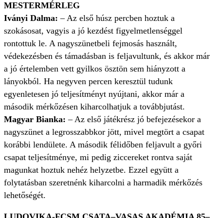
MESTERMÉRLEG
Iványi Dalma:
– Az első húsz percben hoztuk a
szokásosat, vagyis a jó kezdést figyelmetlenséggel
rontottuk le. A nagyszünetbeli fejmosás használt,
védekezésben és támadásban is feljavultunk, és akkor már
a jó értelemben vett gyilkos ösztön sem hiányzott a
lányokból. Ha negyven percen keresztül tudunk
egyenletesen jó teljesítményt nyújtani, akkor már a
második mérkőzésen kiharcolhatjuk a továbbjutást.
Magyar Bianka:
– Az első játékrész jó befejezésekor a
nagyszünet a legrosszabbkor jött, mivel megtört a csapat
korábbi lendülete. A második félidőben feljavult a győri
csapat teljesítménye, mi pedig ziccereket rontva saját
magunkat hoztuk nehéz helyzetbe. Ezzel együtt a
folytatásban szeretnénk kiharcolni a harmadik mérkőzés
lehetőségét.
LUDOVIKA-FCSM CSATA–VASAS AKADÉMIA 85–