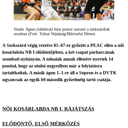
Studer Ágnes (labdával) húsz pontot szerzett a szekszárdiak
soraiban (Fotó: Tolnai Népújság/Mártonfai Dénes)
A Szekszárd végig vezetve 81–67-re győzött a PEAC ellen a női
kosárlabda NB I elődöntőjében, a két csapat párharcának
szombati nyitányán. A tolnaiak annak ellenére nyertek 14
ponttal, hogy az utolsó negyedben már a folytatásra
tartalékoltak. A másik ágon 1–1-re áll a Sopron és a DVTK
ugyancsak az egyik fél második győzelméig tartó csatája.
NŐI KOSÁRLABDA NB I, RÁJÁTSZÁS
ELŐDÖNTŐ, ELSŐ MÉRKŐZÉS