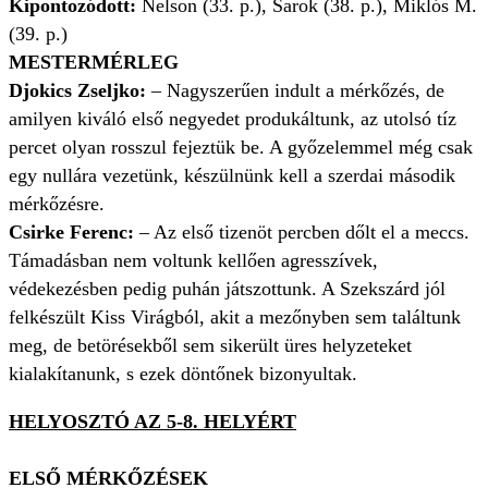
Kipontozódott:
Nelson (33. p.), Sarok (38. p.), Miklós M.
(39. p.)
MESTERMÉRLEG
Djokics Zseljko:
– Nagyszerűen indult a mérkőzés, de
amilyen kiváló első negyedet produkáltunk, az utolsó tíz
percet olyan rosszul fejeztük be. A győzelemmel még csak
egy nullára vezetünk, készülnünk kell a szerdai második
mérkőzésre.
Csirke Ferenc:
– Az első tizenöt percben dőlt el a meccs.
Támadásban nem voltunk kellően agresszívek,
védekezésben pedig puhán játszottunk. A Szekszárd jól
felkészült Kiss Virágból, akit a mezőnyben sem találtunk
meg, de betörésekből sem sikerült üres helyzeteket
kialakítanunk, s ezek döntőnek bizonyultak.
HELYOSZTÓ AZ 5-8. HELYÉRT
ELSŐ MÉRKŐZÉSEK