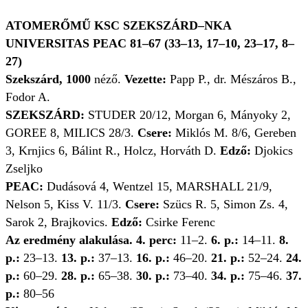
ATOMERŐMŰ KSC SZEKSZÁRD–NKA
UNIVERSITAS PEAC 81–67 (33–13, 17–10, 23–17, 8–
27)
Szekszárd, 1000
néző.
Vezette:
Papp P., dr. Mészáros B.,
Fodor A.
SZEKSZÁRD:
STUDER 20/12, Morgan 6, Mányoky 2,
GOREE 8, MILICS 28/3.
Csere:
Miklós M. 8/6, Gereben
3, Krnjics 6, Bálint R., Holcz, Horváth D.
Edző:
Djokics
Zseljko
PEAC:
Dudásová 4, Wentzel 15, MARSHALL 21/9,
Nelson 5, Kiss V. 11/3.
Csere:
Szücs R. 5, Simon Zs. 4,
Sarok 2, Brajkovics.
Edző:
Csirke Ferenc
Az eredmény alakulása. 4. perc:
11–2.
6. p.:
14–11.
8.
p.:
23–13.
13. p.:
37–13.
16. p.:
46–20.
21. p.:
52–24.
24.
p.:
60–29.
28. p.:
65–38.
30. p.:
73–40.
34. p.:
75–46.
37.
p.:
80–56