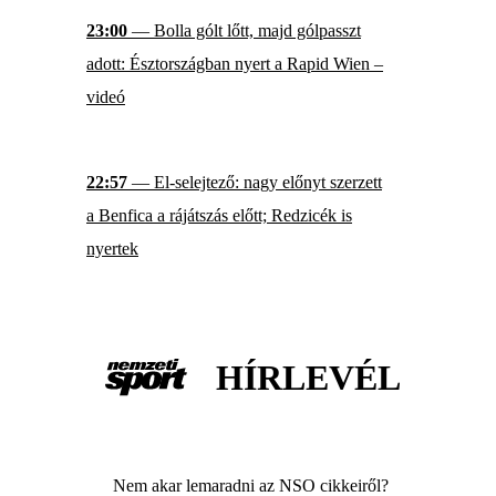
23:00
— Bolla gólt lőtt, majd gólpasszt
adott: Észtországban nyert a Rapid Wien –
videó
22:57
— El-selejtező: nagy előnyt szerzett
a Benfica a rájátszás előtt; Redzicék is
nyertek
HÍRLEVÉL
Nem akar lemaradni az NSO cikkeiről?