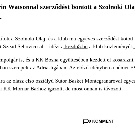
in Watsonnal szerződést bontott a Szolnoki Ola
.
tott a Szolnoki Olaj, és a klub ma egyéves szerződést kötött 
t Szead Sehoviccsal – idézi a
kezdo5.hu
a klub közleményét.
mpolgár is, és a KK Bosna együttesében kezdett el kosarazni
onban szerepelt az Adria-ligában. Az előző idényben a német 
nra az olasz első osztályú Sutor Basket Montegranaróval egye
 KK Mornar Barhoz igazolt, de most onnan is távozott.
0 KOMMENT