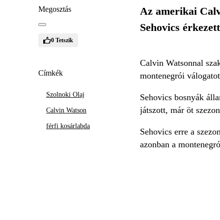
Megosztás
Az amerikai Calv
Sehovics érkezett
0
Tetszik
Calvin Watsonnal szakí
Címkék
montenegrói válogatot
Szolnoki Olaj
Sehovics bosnyák álla
játszott, már öt szez
Calvin Watson
férfi kosárlabda
Sehovics erre a szezo
azonban a montenegrói