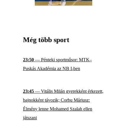
Még több sport
23:50
— Pénteki sportműsor: MTK–
Puskás Akadémia az NB I-ben
23:45
— Vitális Milán gyerekként érkezett,
bajnokként távozik; Corbu Máriusz:
Élmény lenne Mohamed Szalah ellen
játszani