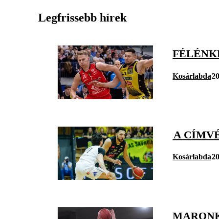
Legfrissebb hírek
FÉLÉNKE
Kosárlabda
20
A CÍMVÉ
Kosárlabda
20
MARONK