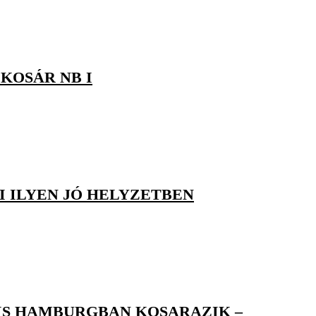
KOSÁR NB I
I ILYEN JÓ HELYZETBEN
IS HAMBURGBAN KOSARAZIK –