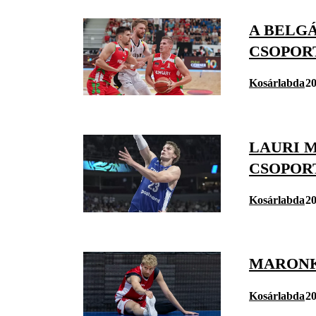
A BELG
CSOPOR
Kosárlabda
20
LAURI 
CSOPOR
Kosárlabda
20
MARONK
Kosárlabda
20