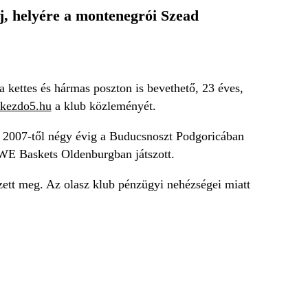
j, helyére a montenegrói Szead
a kettes és hármas poszton is bevethető, 23 éves,
kezdo5.hu
a klub közleményét.
, 2007-től négy évig a Buducsnoszt Podgoricában
EWE Baskets Oldenburgban játszott.
zett meg. Az olasz klub pénzügyi nehézségei miatt