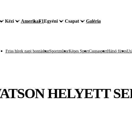
Kézi
Amerika
F1
Egyéni
Csapat
Galéria
Friss hírek napi bontásban
Sportműsor
Képes Sport
Csupasport
Hátsó füves
Utá
WATSON HELYETT SE