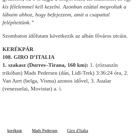
kis félelemmel kell kezelni. Azonban ezúttal megvoltak a
lábaim ahhoz, hogy befejezzem, amit a csapattal
felépítettünk.”
Szombaton időfutam következik az albán főváros utcáin.
KERÉKPÁR
108. GIRO D’ITALIA
1. szakasz (Durres–Tirana, 160 km):
1. (rózsaszín
trikóban) Mads Pedersen (dán, Lidl-Trek) 3:36:24 óra, 2.
Van Aert (belga, Visma) azonos idővel, 3. Aualar
(venezuelai, Movistar) a. i.
kerékpár
Mads Pedersen
Giro d'Italia