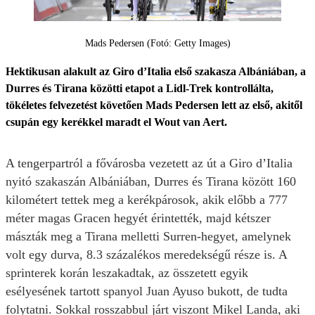
Mads Pedersen (Fotó: Getty Images)
Hektikusan alakult az Giro d’Italia első szakasza Albániában, a
Durres és Tirana közötti etapot a Lidl-Trek kontrollálta,
tökéletes felvezetést követően Mads Pedersen lett az első, akitől
csupán egy kerékkel maradt el Wout van Aert.
A tengerpartról a fővárosba vezetett az út a Giro d’Italia
nyitó szakaszán Albániában, Durres és Tirana között 160
kilométert tettek meg a kerékpárosok, akik előbb a 777
méter magas Gracen hegyét érintették, majd kétszer
mászták meg a Tirana melletti Surren-hegyet, amelynek
volt egy durva, 8.3 százalékos meredekségű része is. A
sprinterek korán leszakadtak, az összetett egyik
esélyesének tartott spanyol Juan Ayuso bukott, de tudta
folytatni. Sokkal rosszabbul járt viszont Mikel Landa, aki