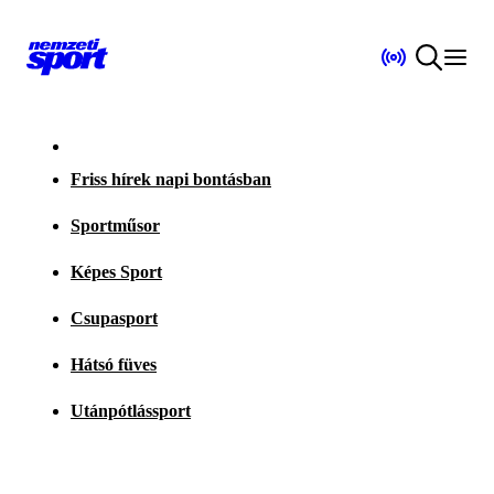
Friss hírek napi bontásban
Sportműsor
Képes Sport
Csupasport
Hátsó füves
Utánpótlássport