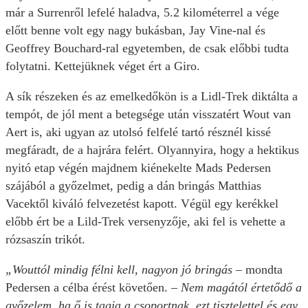
már a Surrenről lefelé haladva, 5.2 kilométerrel a vége
előtt benne volt egy nagy bukásban, Jay Vine-nal és
Geoffrey Bouchard-ral egyetemben, de csak előbbi tudta
folytatni. Kettejüknek véget ért a Giro.
A sík részeken és az emelkedőkön is a Lidl-Trek diktálta a
tempót, de jól ment a betegsége után visszatért Wout van
Aert is, aki ugyan az utolsó felfelé tartó résznél kissé
megfáradt, de a hajrára felért. Olyannyira, hogy a hektikus
nyitó etap végén majdnem kiénekelte Mads Pedersen
szájából a győzelmet, pedig a dán bringás Matthias
Vacektől kiváló felvezetést kapott. Végül egy kerékkel
előbb ért be a Lild-Trek versenyzője, aki fel is vehette a
rózsaszín trikót.
„Wouttól mindig félni kell, nagyon jó bringás
– mondta
Pedersen a célba érést követően.
– Nem magától értetődő a
győzelem, ha ő is tagja a csoportnak, ezt tisztelettel és egy