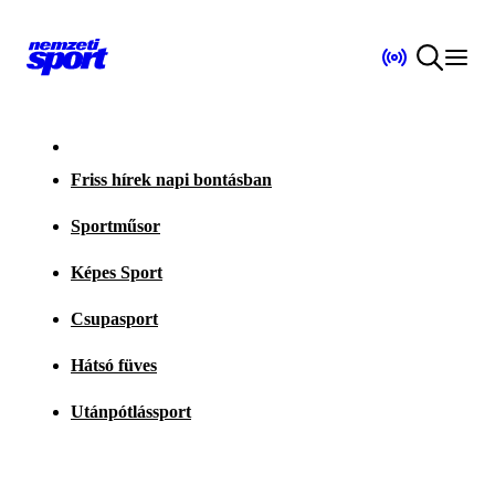
Friss hírek napi bontásban
Sportműsor
Képes Sport
Csupasport
Hátsó füves
Utánpótlássport