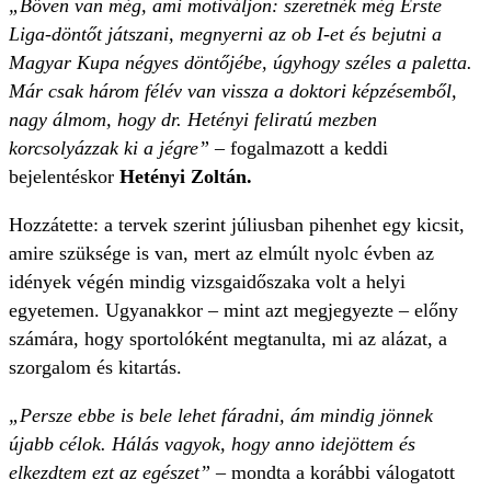
„Bőven van még, ami motiváljon: szeretnék még Erste
Liga-döntőt játszani, megnyerni az ob I-et és bejutni a
Magyar Kupa négyes döntőjébe, úgyhogy széles a paletta.
Már csak három félév van vissza a doktori képzésemből,
nagy álmom, hogy dr. Hetényi feliratú mezben
korcsolyázzak ki a jégre”
– fogalmazott a keddi
bejelentéskor
Hetényi Zoltán.
Hozzátette: a tervek szerint júliusban pihenhet egy kicsit,
amire szüksége is van, mert az elmúlt nyolc évben az
idények végén mindig vizsgaidőszaka volt a helyi
egyetemen. Ugyanakkor – mint azt megjegyezte – előny
számára, hogy sportolóként megtanulta, mi az alázat, a
szorgalom és kitartás.
„Persze ebbe is bele lehet fáradni, ám mindig jönnek
újabb célok. Hálás vagyok, hogy anno idejöttem és
elkezdtem ezt az egészet”
– mondta a korábbi válogatott