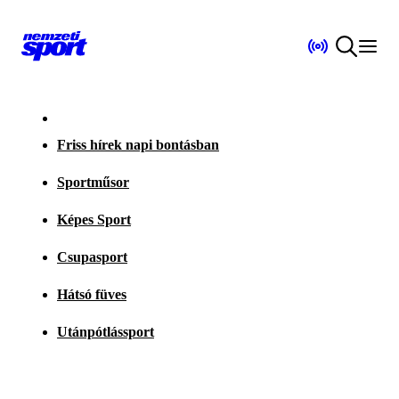
Friss hírek napi bontásban
Sportműsor
Képes Sport
Csupasport
Hátsó füves
Utánpótlássport