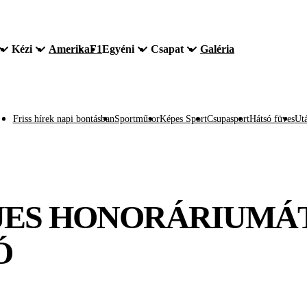
Kézi
Amerika
F1
Egyéni
Csapat
Galéria
Friss hírek napi bontásban
Sportműsor
Képes Sport
Csupasport
Hátsó füves
Utá
JES HONORÁRIUMÁ
Ó