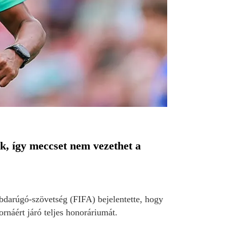
k, így meccset nem vezethet a
bdarúgó-szövetség (FIFA) bejelentette, hogy
rnáért járó teljes honoráriumát.