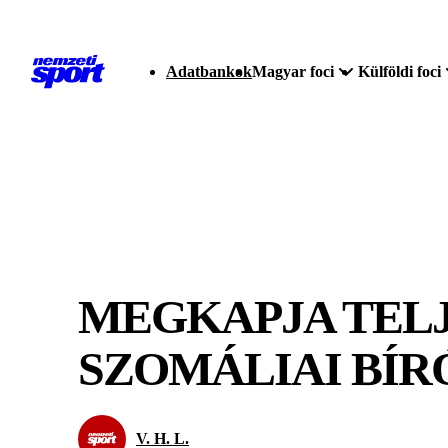
Adatbankok
Magyar foci
Külföldi foci
MEGKAPJA TEL
SZOMÁLIAI BÍR
V. H. L.