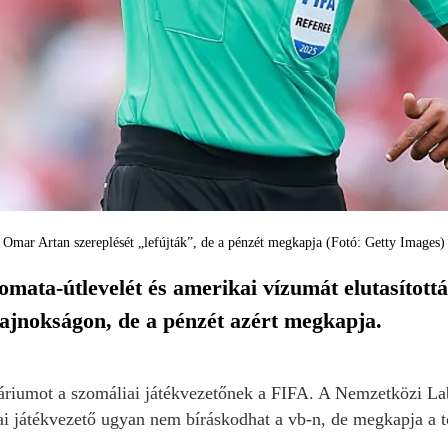
Omar Artan szereplését „lefújták”, de a pénzét megkapja (Fotó: Getty Images)
mata-útlevelét és amerikai vízumát elutasítottá
ajnokságon, de a pénzét azért megkapja.
oráriumot a szomáliai játékvezetőnek a FIFA. A Nemzetközi La
i játékvezető ugyan nem bíráskodhat a vb-n, de megkapja a to