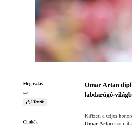
Megosztás
Omar Artan diplo
labdarúgó-világb
0
Tetszik
Kifizeti a teljes hon
Címkék
Omar Artan
szomália