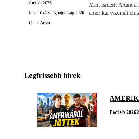
foci vb 2026
Mint ismert: Artant a
amerikai vízumát elut
labdarúgó-világbajnokság 2026
Omar Artan
Legfrissebb hírek
AMERIKÁ
Foci vb 2026
2