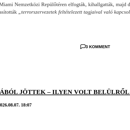
 Miami Nemzetközi Repülőtéren elfogták, kihallgatták, majd di
asították
„terrorszervezetek feltételezett tagjaival való kapcs
3 KOMMENT
BÓL JÖTTEK – ILYEN VOLT BELÜLRŐL 
026.08.07. 18:07