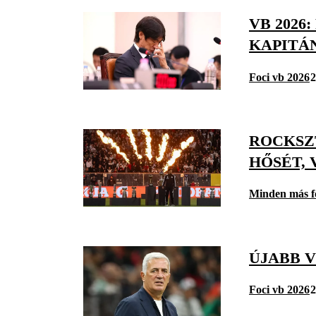
VB 2026
KAPITÁ
Foci vb 2026
2
ROCKSZ
HŐSÉT, 
Minden más f
ÚJABB 
Foci vb 2026
2