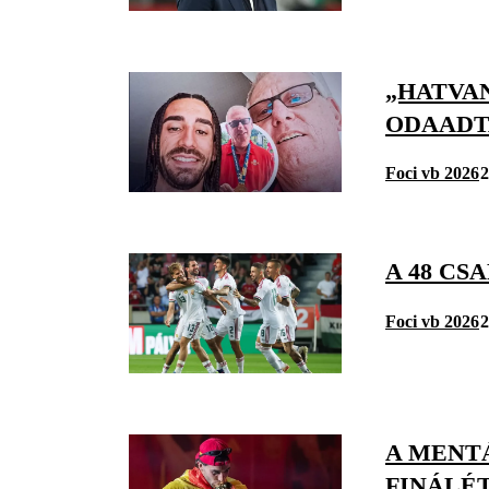
„HATVAN
ODAADT
Foci vb 2026
2
A 48 CS
Foci vb 2026
2
A MENTÁ
FINÁLÉT