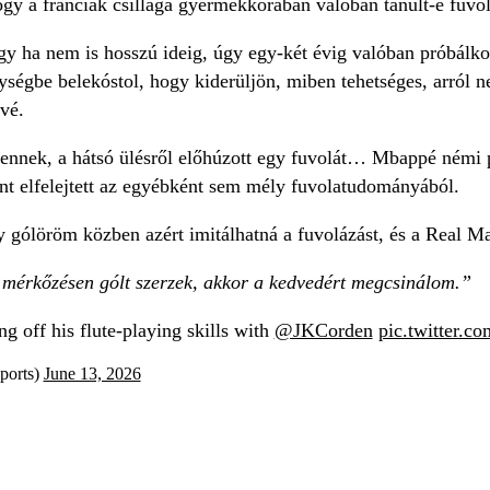
ogy a franciák csillaga gyermekkorában valóban tanult-e fuvol
 ha nem is hosszú ideig, úgy egy-két évig valóban próbálkozo
ségbe belekóstol, hogy kiderüljön, miben tehetséges, arról n
vé.
ennek, a hátsó ülésről előhúzott egy fuvolát… Mbappé némi p
nt elfelejtett az egyébként sem mély fuvolatudományából.
 gólöröm közben azért imitálhatná a fuvolázást, és a Real Ma
 mérkőzésen gólt szerzek, akkor a kedvedért megcsinálom.”
 off his flute-playing skills with
@JKCorden
pic.twitter.
orts)
June 13, 2026