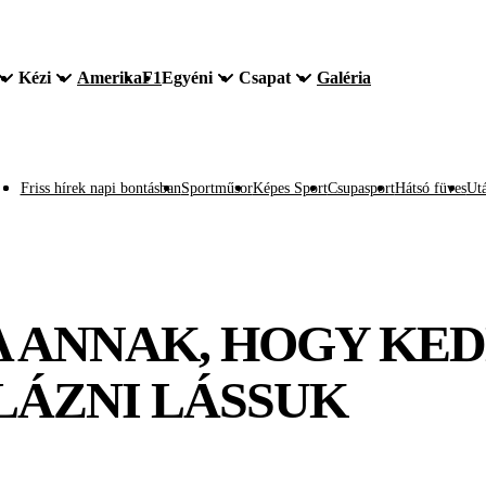
Kézi
Amerika
F1
Egyéni
Csapat
Galéria
Friss hírek napi bontásban
Sportműsor
Képes Sport
Csupasport
Hátsó füves
Utá
A ANNAK, HOGY KED
LÁZNI LÁSSUK