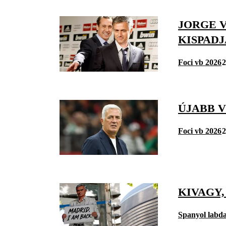
JORGE V
KISPAD
Foci vb 2026
2
ÚJABB 
Foci vb 2026
2
KIVAGY,
Spanyol labd