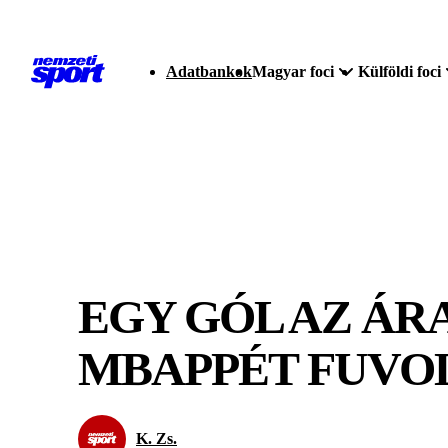
Adatbankok
Magyar foci
Külföldi foci
EGY GÓL AZ ÁR
MBAPPÉT FUVO
K. Zs.