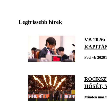
Legfrissebb hírek
VB 2026
KAPITÁ
Foci vb 2026
1
ROCKSZ
HŐSÉT, 
Minden más f