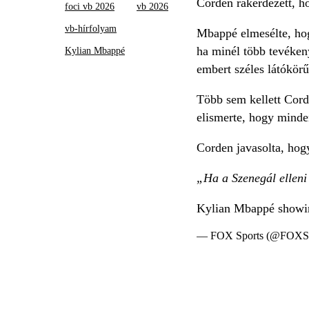
Corden rákérdezett, h
foci vb 2026
vb 2026
vb-hírfolyam
Mbappé elmesélte, hogy
ha minél több tevékeny
Kylian Mbappé
embert széles látókörű
Több sem kellett Cord
elismerte, hogy minde
Corden javasolta, hogy
„Ha a Szenegál elleni
Kylian Mbappé showing
— FOX Sports (@FOXSp