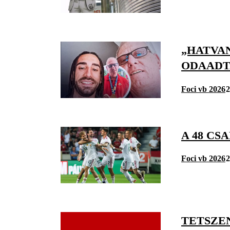
„HATVAN
ODAADT
Foci vb 2026
2
A 48 CS
Foci vb 2026
2
TETSZEN