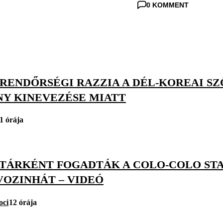
0 KOMMENT
: RENDŐRSÉGI RAZZIA A DÉL-KOREAI S
NY KINEVEZÉSE MIATT
1 órája
TÁRKÉNT FOGADTÁK A COLO-COLO ST
VOZINHÁT – VIDEÓ
oci
12 órája