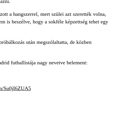
ázni.
tt a hangszerrel, mert szülei azt szerették volna,
em is beszélve, hogy a sokféle képzettség tehet egy
róbálkozás után megszólaltatta, de közben
drid futballistája nagy nevetve belement:
com/Su0jI6ZUA5