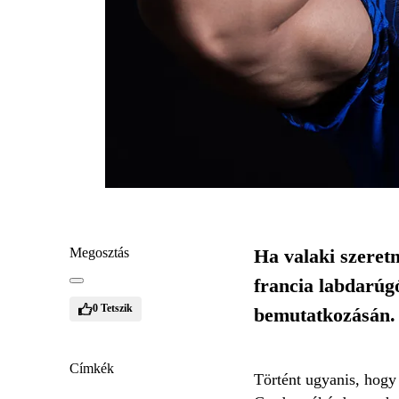
Megosztás
Ha valaki szeretn
francia labdarúgó
0
Tetszik
bemutatkozásán.
Címkék
Történt ugyanis, hogy 