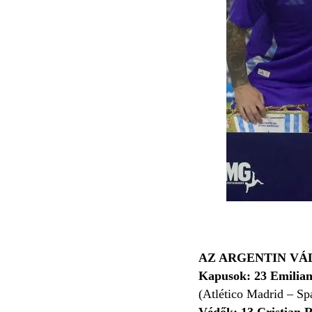
AZ ARGENTIN VÁL
Kapusok:
23
Emilia
(Atlético Madrid – Sp
Védők:
13
Cristian