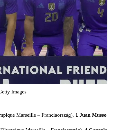
Getty Images
mpique Marseille – Franciaország),
1
Juan Musso
(Olympique Marseille – Franciaország),
4
Gonzalo