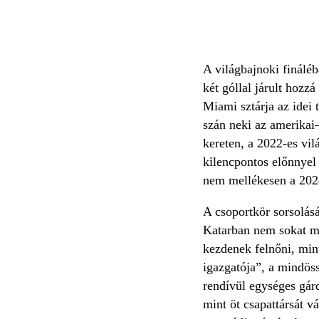
A világbajnoki fináléb
két góllal járult hoz
Miami sztárja az idei t
szán neki az amerikai
kereten, a 2022-es vil
kilencpontos előnnyel 
nem mellékesen a 2024
A csoportkör sorsolásá
Katarban nem sokat mu
kezdenek felnőni, min
igazgatója”, a mindös
rendívül egységes gár
mint öt csapattársát v