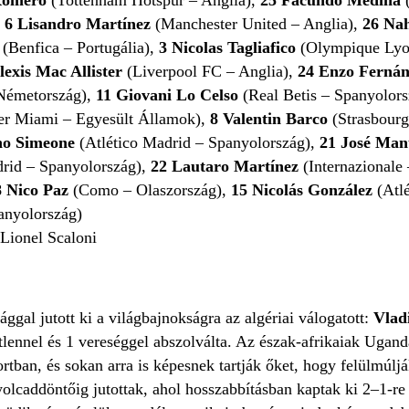
,
6
Lisandro Martínez
(Manchester United – Anglia),
26
Nah
i
(Benfica – Portugália),
3
Nicolas Tagliafico
(
Olympique Lyo
exis Mac Allister
(Liverpool FC – Anglia),
24
Enzo Ferná
Németország),
11
Giovani Lo Celso
(Real Betis – Spanyolor
ter Miami – Egyesült Államok),
8
Valentin Barco
(Strasbourg
no Simeone
(Atlético Madrid – Spanyolország),
21
José Man
drid – Spanyolország),
22
Lautaro Martínez
(Internazionale
8
Nico Paz
(Como – Olaszország),
15
Nicolás González
(Atl
anyolország)
Lionel Scaloni
gal jutott ki a világbajnokságra az algériai válogatott:
Vlad
lennel és 1 vereséggel abszolválta. Az észak-afrikaiak Ugan
tban, és sokan arra is képesnek tartják őket, hogy felülmúlj
nyolcaddöntőig jutottak, ahol hosszabbításban kaptak ki 2–1-re