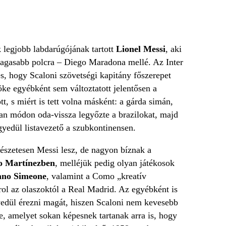
k legjobb labdarúgójának tartott
Lionel Messi
, aki
gmagasabb polcra – Diego Maradona mellé. Az Inter
ses, hogy Scaloni szövetségi kapitány főszerepet
ke egyébként sem változtatott jelentősen a
t, s miért is tett volna másként: a gárda simán,
lan módon oda-vissza legyőzte a brazilokat, majd
yedül listavezető a szubkontinensen.
mészetesen Messi lesz, de nagyon bíznak a
o Martínezben
, melléjük pedig olyan játékosok
ano Simeone
, valamint a Como „kreatív
árol az olaszoktól a Real Madrid. Az egyébként is
yedül érezni magát, hiszen Scaloni nem kevesebb
be, amelyet sokan képesnek tartanak arra is, hogy