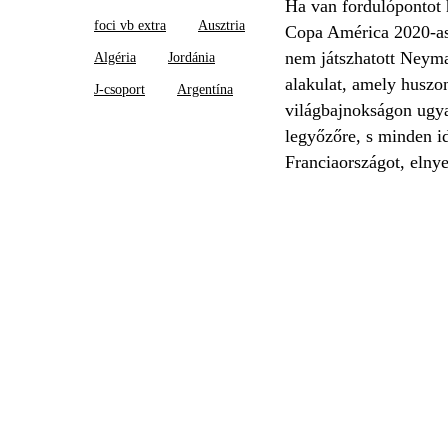
Ha van fordulópontot h
foci vb extra
Ausztria
Copa América 2020-as e
nem játszhatott Neyma
Algéria
Jordánia
alakulat, amely huszon
J-csoport
Argentína
világbajnokságon ugya
legyőzőre, s minden i
Franciaországot, elny