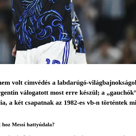
em volt címvédés a labdarúgó-világbajnokságok
rgentin válogatott most erre készül; a „gauchó
ia, a két csapatnak az 1982-es vb-n történtek m
 hoz Messi hattyúdala?