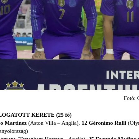
Fotó: 
OGATOTT KERETE (25 fő)
no Martínez
(Aston Villa – Anglia),
12
Géronimo Rulli
(Oly
anyolország)
 Romero
(Tottenham Hotspur – Anglia),
25
Facundo Medina