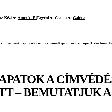
Kézi
Amerika
F1
Egyéni
Csapat
Galéria
Friss hírek napi bontásban
Sportműsor
Képes Sport
Csupasport
Hátsó füves
Utá
APATOK A CÍMVÉDÉ
T ‒ BEMUTATJUK A