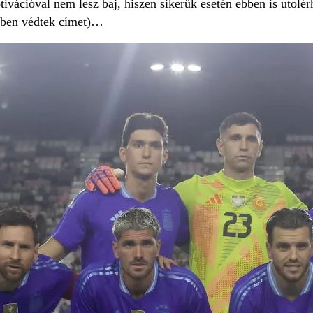
vációval nem lesz baj, hiszen sikerük esetén ebben is utolérh
-ben védtek címet)…