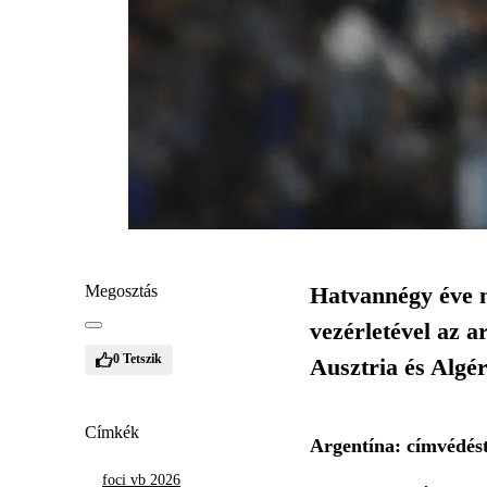
Megosztás
Hatvannégy éve n
vezérletével az a
0
Tetszik
Ausztria és Algér
Címkék
Argentína: címvédést
foci vb 2026