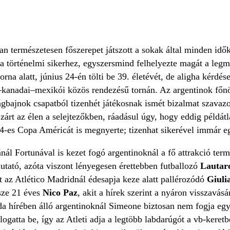
an természetesen főszerepet játszott a sokak által minden idő
zá a történelmi sikerhez, egyszersmind felhelyezte magát a le
orna alatt, június 24-én tölti be 39. életévét, de aligha kérdé
–kanadai–mexikói közös rendezésű tornán. Az argentinok főnö
ágbajnok csapatból tizenhét játékosnak ismét bizalmat szavazot
zárt az élen a selejtezőkben, ráadásul úgy, hogy eddig példát
-es Copa Américát is megnyerte; tizenhat sikerével immár eg
nál Fortunával is kezet fogó argentinoknál a fő attrakció ter
tató, azóta viszont lényegesen érettebben futballozó
Lautar
t az Atlético Madridnál édesapja keze alatt pallérozódó
Giuli
sze 21 éves
Nico Paz
, akit a hírek szerint a nyáron visszavás
da hírében álló argentinoknál Simeone biztosan nem fogja eg
álogatta be, így az Atleti adja a legtöbb labdarúgót a vb-keret