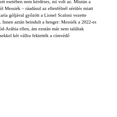
ott esetében nem kérdéses, mi volt az. Miután a
l Messiék – ráadásul az ellenfélnél sérülés miatt
ía góljával győzött a Lionel Scaloni vezette
”. Innen aztán beindult a henger: Messiék a 2022-es
úd-Arábia ellen, ám ezután már nem találtak
ekkel két vállra fektették a címvédő