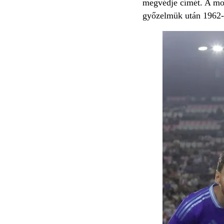
megvédje címét. A moti
győzelmük után 1962