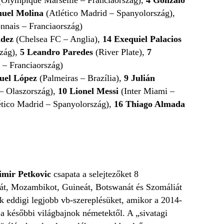
uel Molina
(Atlético Madrid – Spanyolország),
nnais
– Franciaország)
ndez
(Chelsea FC – Anglia),
14
Exequiel Palacios
szág),
5
Leandro Paredes
(River Plate),
7
 – Franciaország)
uel López
(Palmeiras – Brazília),
9 Julián
 – Olaszország),
10
Lionel Messi
(Inter Miami –
ético Madrid – Spanyolország),
16
Thiago Almada
imir Petkovic
csapata a selejtezőket 8
dát, Mozambikot, Guineát, Botswanát és Szomáliát
ák eddigi legjobb vb-szereplésüket, amikor a 2014-
 a későbbi világbajnok németektől. A „sivatagi