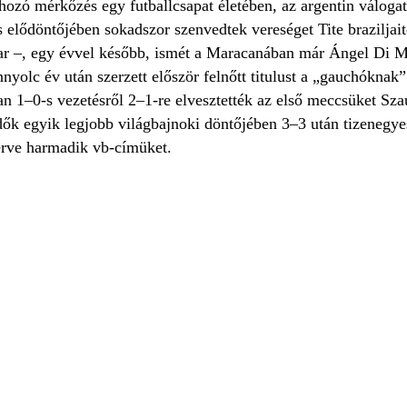
ozó mérkőzés egy futballcsapat életében, az argentin válogat
lődöntőjében sokadszor szenvedtek vereséget Tite braziljaitó
r –, egy évvel később, ismét a Maracanában már Ángel Di Mar
nyolc év után szerzett először felnőtt titulust a „gauchóknak
n 1–0-s vezetésről 2–1-re elvesztették az első meccsüket Sza
dők egyik legjobb világbajnoki döntőjében 3–3 után tizenegyes
erve harmadik vb-címüket.