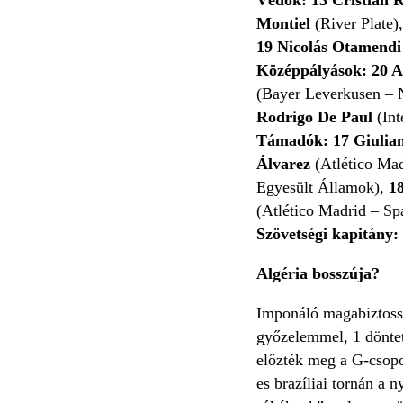
Montiel
(River Plate)
19
Nicolás Otamend
Középpályások: 20 Al
(Bayer Leverkusen – 
Rodrigo De Paul
(In
Támadók:
17
Giulia
Álvarez
(Atlético Ma
Egyesült Államok),
1
(Atlético Madrid – Sp
Szövetségi kapitány:
Algéria bosszúja?
Imponáló magabiztosság
győzelemmel, 1 döntet
előzték meg a G-csopor
es brazíliai tornán a 