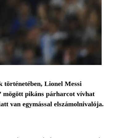
 történetében, Lionel Messi
k” mögött pikáns párharcot vívhat
iatt van egymással elszámolnivalója.