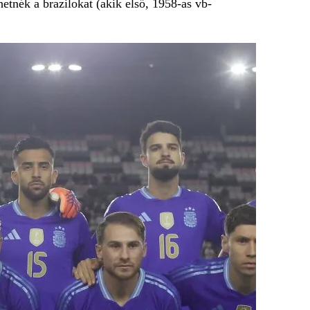
etnék a brazilokat (akik első, 1958-as vb-