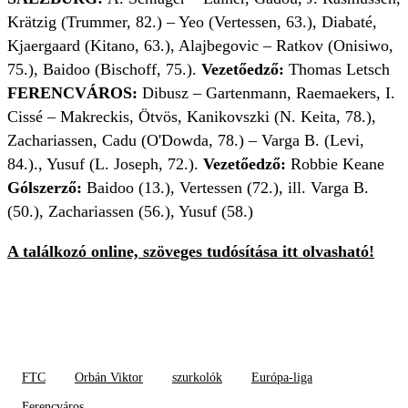
Krätzig (Trummer, 82.) – Yeo (Vertessen, 63.), Diabaté,
Kjaergaard (Kitano, 63.), Alajbegovic – Ratkov (Onisiwo,
75.), Baidoo (Bischoff, 75.).
Vezetőedző:
Thomas Letsch
FERENCVÁROS:
Dibusz – Gartenmann, Raemaekers, I.
Cissé – Makreckis, Ötvös, Kanikovszki (N. Keita, 78.),
Zachariassen, Cadu (O'Dowda, 78.) – Varga B. (Levi,
84.)., Yusuf (L. Joseph, 72.).
Vezetőedző:
Robbie Keane
Gólszerző:
Baidoo (13.), Vertessen (72.), ill. Varga B.
(50.), Zachariassen (56.), Yusuf (58.)
A találkozó online, szöveges tudósítása itt olvasható!
FTC
Orbán Viktor
szurkolók
Európa-liga
Ferencváros