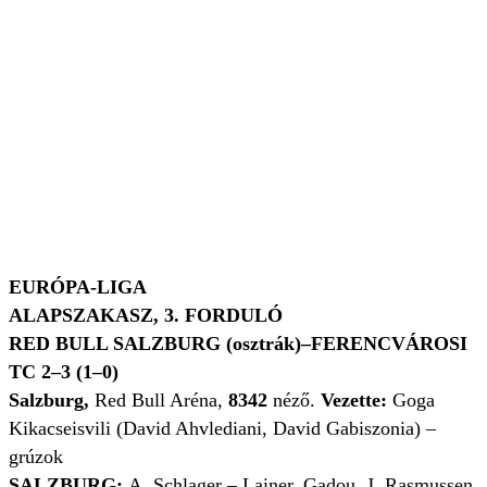
EURÓPA-LIGA
ALAPSZAKASZ, 3. FORDULÓ
RED BULL SALZBURG (osztrák)–FERENCVÁROSI
TC
2–3 (1–0)
Salzburg,
Red Bull Aréna,
8342
néző.
Vezette:
Goga
Kikacseisvili (David Ahvlediani, David Gabiszonia) –
grúzok
SALZBURG:
A. Schlager – Lainer, Gadou, J. Rasmussen,