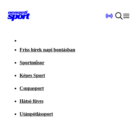
Friss hírek napi bontásban
Sportműsor
Képes Sport
Csupasport
Hátsó füves
Utánpótlássport