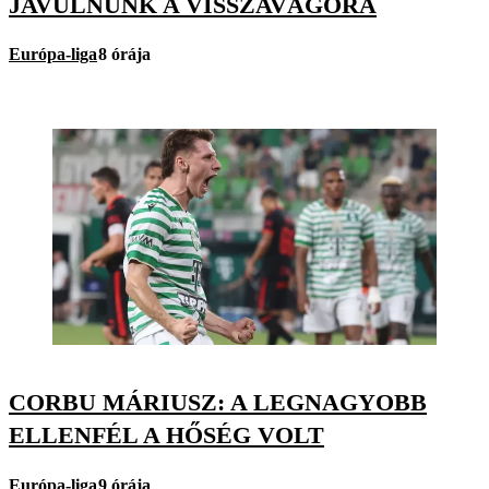
JAVULNUNK A VISSZAVÁGÓRA
Európa-liga
8 órája
CORBU MÁRIUSZ: A LEGNAGYOBB
ELLENFÉL A HŐSÉG VOLT
Európa-liga
9 órája