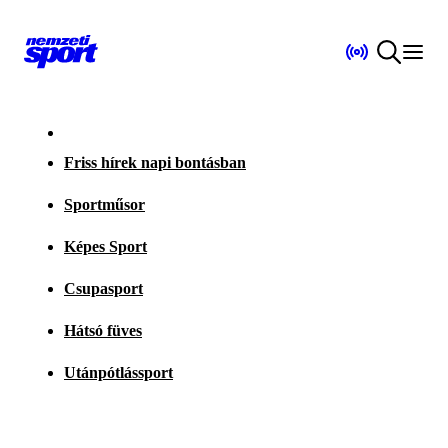
Friss hírek napi bontásban
Sportműsor
Képes Sport
Csupasport
Hátsó füves
Utánpótlássport