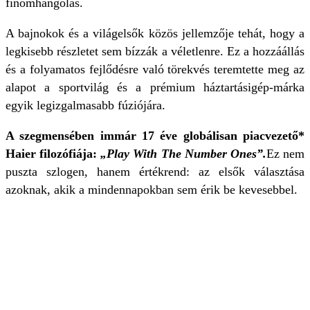
finomhangolás.
A bajnokok és a világelsők közös jellemzője tehát, hogy a
legkisebb részletet sem bízzák a véletlenre. Ez a hozzáállás
és a folyamatos fejlődésre való törekvés teremtette meg az
alapot a sportvilág és a prémium háztartásigép-márka
egyik legizgalmasabb fúziójára.
A szegmensében immár 17 éve globálisan piacvezető*
Haier filozófiája:
„Play With The Number Ones”.
Ez nem
puszta szlogen, hanem értékrend: az elsők választása
azoknak, akik a mindennapokban sem érik be kevesebbel.