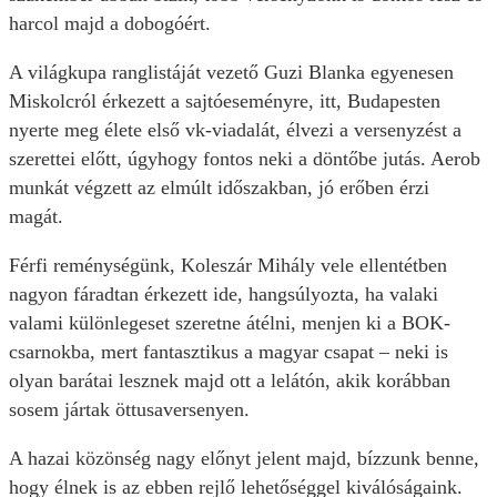
harcol majd a dobogóért.
A világkupa ranglistáját vezető Guzi Blanka egyenesen
Miskolcról érkezett a sajtóeseményre, itt, Budapesten
nyerte meg élete első vk-viadalát, élvezi a versenyzést a
szerettei előtt, úgyhogy fontos neki a döntőbe jutás. Aerob
munkát végzett az elmúlt időszakban, jó erőben érzi
magát.
Férfi reménységünk, Koleszár Mihály vele ellentétben
nagyon fáradtan érkezett ide, hangsúlyozta, ha valaki
valami különlegeset szeretne átélni, menjen ki a BOK-
csarnokba, mert fantasztikus a magyar csapat – neki is
olyan barátai lesznek majd ott a lelátón, akik korábban
sosem jártak öttusaversenyen.
A hazai közönség nagy előnyt jelent majd, bízzunk benne,
hogy élnek is az ebben rejlő lehetőséggel kiválóságaink.