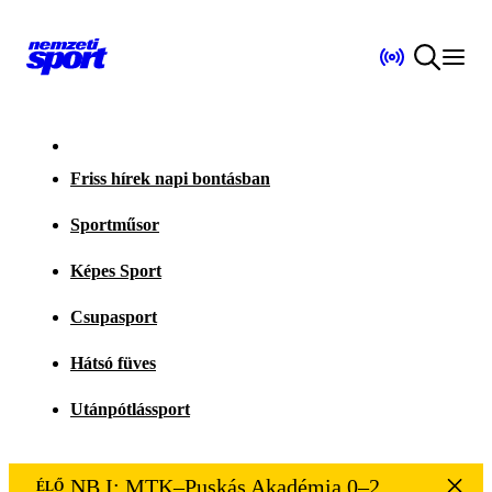
Friss hírek napi bontásban
Sportműsor
Képes Sport
Csupasport
Hátsó füves
Utánpótlássport
NB I: MTK–Puskás Akadémia 0–2
ÉLŐ