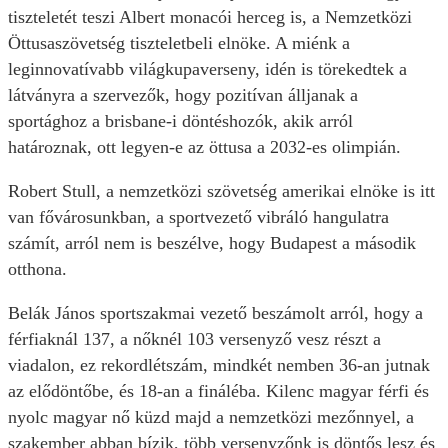
tiszteletét teszi Albert monacói herceg is, a Nemzetközi
Öttusaszövetség tiszteletbeli elnöke. A miénk a
leginnovatívabb világkupaverseny, idén is törekedtek a
látványra a szervezők, hogy pozitívan álljanak a
sportághoz a brisbane-i döntéshozók, akik arról
határoznak, ott legyen-e az öttusa a 2032-es olimpián.
Robert Stull, a nemzetközi szövetség amerikai elnöke is itt
van fővárosunkban, a sportvezető vibráló hangulatra
számít, arról nem is beszélve, hogy Budapest a második
otthona.
Belák János sportszakmai vezető beszámolt arról, hogy a
férfiaknál 137, a nőknél 103 versenyző vesz részt a
viadalon, ez rekordlétszám, mindkét nemben 36-an jutnak
az elődöntőbe, és 18-an a fináléba. Kilenc magyar férfi és
nyolc magyar nő küzd majd a nemzetközi mezőnnyel, a
szakember abban bízik, több versenyzőnk is döntős lesz és