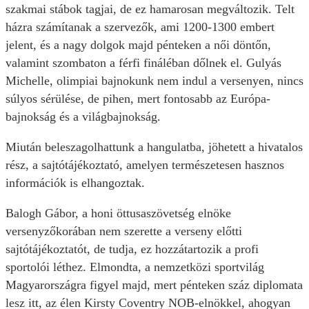
szakmai stábok tagjai, de ez hamarosan megváltozik. Telt
házra számítanak a szervezők, ami 1200-1300 embert
jelent, és a nagy dolgok majd pénteken a női döntőn,
valamint szombaton a férfi fináléban dőlnek el. Gulyás
Michelle, olimpiai bajnokunk nem indul a versenyen, nincs
súlyos sérülése, de pihen, mert fontosabb az Európa-
bajnokság és a világbajnokság.
Miután beleszagolhattunk a hangulatba, jöhetett a hivatalos
rész, a sajtótájékoztató, amelyen természetesen hasznos
információk is elhangoztak.
Balogh Gábor, a honi öttusaszövetség elnöke
versenyzőkorában nem szerette a verseny előtti
sajtótájékoztatót, de tudja, ez hozzátartozik a profi
sportolói léthez. Elmondta, a nemzetközi sportvilág
Magyarországra figyel majd, mert pénteken száz diplomata
lesz itt, az élen Kirsty Coventry NOB-elnökkel, ahogyan