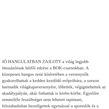
JÓ HANGULATBAN ZAJLOTT a világ legjobb
öttusázóinak hétfői edzése a BOK-csarnokban. A
közepesen hangos zene kíséretében a versenyzők
gyakorolhattak a kedden kezdődő erőpróbára, a szezon
harmadik világkupaversenyére, lőhettek, végigmehettek az
akadálypályán, akár futhattak is körbe-körbe. Egyelőre
semmiféle feszültséget nem lehetett tapintani,
felszabadultan beszélgettek egymással a sportolók és a