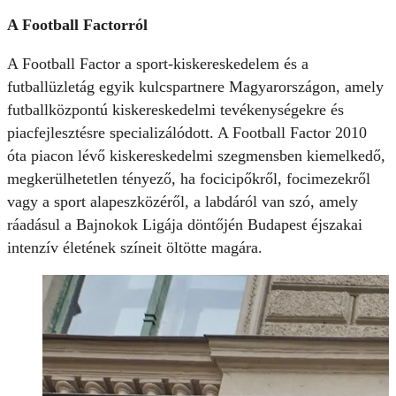
A Football Factorról
A Football Factor a sport-kiskereskedelem és a
futballüzletág egyik kulcspartnere Magyarországon, amely
futballközpontú kiskereskedelmi tevékenységekre és
piacfejlesztésre specializálódott. A Football Factor 2010
óta piacon lévő kiskereskedelmi szegmensben kiemelkedő,
megkerülhetetlen tényező, ha focicipőkről, focimezekről
vagy a sport alapeszközéről, a labdáról van szó, amely
ráadásul a Bajnokok Ligája döntőjén Budapest éjszakai
intenzív életének színeit öltötte magára.