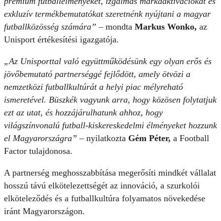
prémium futballélményeket, izgalmas márkaaktivációkat és
exkluzív termékbemutatókat szeretnénk nyújtani a magyar
futballközösség számára”
– mondta
Markus Wonko,
az
Unisport értékesítési igazgatója.
„Az Unisporttal való együttműködésünk egy olyan erős és
jövőbemutató partnerséggé fejlődött, amely ötvözi a
nemzetközi futballkultúrát a helyi piac mélyreható
ismeretével. Büszkék vagyunk arra, hogy közösen folytatjuk
ezt az utat, és hozzájárulhatunk ahhoz, hogy
világszínvonalú futball-kiskereskedelmi élményeket hozzunk
el Magyarországra”
– nyilatkozta
Gém Péter,
a Football
Factor tulajdonosa.
A partnerség meghosszabbítása megerősíti mindkét vállalat
hosszú távú elkötelezettségét az innováció, a szurkolói
elköteleződés és a futballkultúra folyamatos növekedése
iránt Magyarországon.