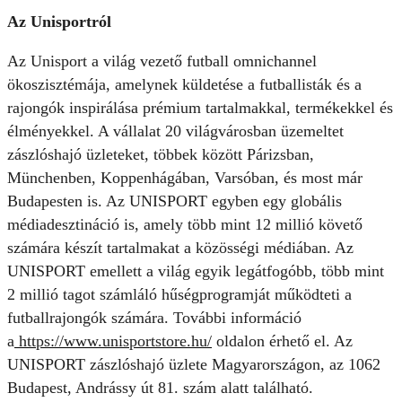
Az Unisportról
Az Unisport a világ vezető futball omnichannel
ökoszisztémája, amelynek küldetése a futballisták és a
rajongók inspirálása prémium tartalmakkal, termékekkel és
élményekkel. A vállalat 20 világvárosban üzemeltet
zászlóshajó üzleteket, többek között Párizsban,
Münchenben, Koppenhágában, Varsóban, és most már
Budapesten is. Az UNISPORT egyben egy globális
médiadesztináció is, amely több mint 12 millió követő
számára készít tartalmakat a közösségi médiában. Az
UNISPORT emellett a világ egyik legátfogóbb, több mint
2 millió tagot számláló hűségprogramját működteti a
futballrajongók számára. További információ
a
https://www.unisportstore.hu/
oldalon érhető el. Az
UNISPORT zászlóshajó üzlete Magyarországon, az 1062
Budapest, Andrássy út 81. szám alatt található.