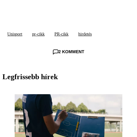
Unisport
pr-cikk
PR-cikk
hirdetés
2 KOMMENT
Legfrissebb hírek