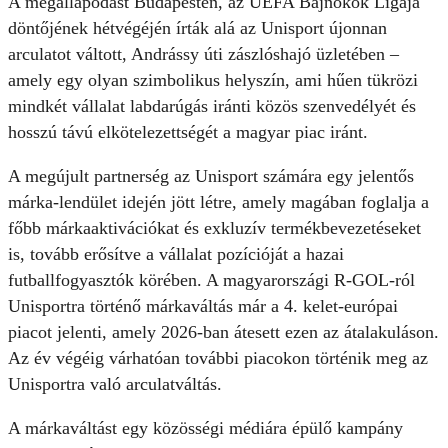
A megállapodást Budapesten, az UEFA Bajnokok Ligája
döntőjének hétvégéjén írták alá az Unisport újonnan
arculatot váltott, Andrássy úti zászlóshajó üzletében –
amely egy olyan szimbolikus helyszín, ami hűen tükrözi
mindkét vállalat labdarúgás iránti közös szenvedélyét és
hosszú távú elkötelezettségét a magyar piac iránt.
A megújult partnerség az Unisport számára egy jelentős
márka-lendület idején jött létre, amely magában foglalja a
főbb márkaaktivációkat és exkluzív termékbevezetéseket
is, tovább erősítve a vállalat pozícióját a hazai
futballfogyasztók körében. A magyarországi R-GOL-ról
Unisportra történő márkaváltás már a 4. kelet-európai
piacot jelenti, amely 2026-ban átesett ezen az átalakuláson.
Az év végéig várhatóan további piacokon történik meg az
Unisportra való arculatváltás.
A márkaváltást egy közösségi médiára épülő kampány