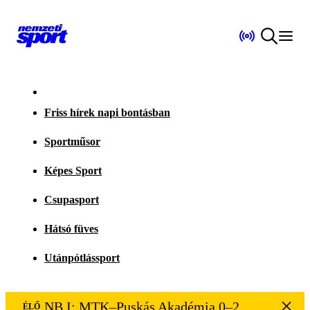
Friss hírek napi bontásban
Sportműsor
Képes Sport
Csupasport
Hátsó füves
Utánpótlássport
NB I: MTK–Puskás Akadémia 0–2
ÉLŐ