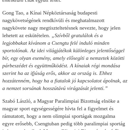
emelkedni csak együtt lehet.”
Gong Tao, a Kínai Népköztársaság budapesti
nagykövetségének rendkívüli és meghatalmazott
nagykövete nagy megtiszteltetésnek nevezte, hogy jelen
lehetett az eskütételen.
„Szívből gratulálok és a
legjobbakat kívánom a Csengtu felé induló minden
sportolónak. Az idei világjátékok különleges jelentőséggel
bír, egy olyan esemény, amely elősegíti a nemzetek közötti
párbeszédet és együttműködést. A kínaiak régi mondása
szerint ha az ifjúság erős, akkor az ország is. Ehhez
hozzátenném, hogy ha a fiatalok jó kapcsolatot ápolnak, az
a nemzet sorsának hosszútávú virágzását jelenti.”
Szabó László, a Magyar Paralimpiai Bizottság elnöke a
magyar sport egységességére hívta fel a figyelmet és
rámutatott, hogy a nem olimpiai sportágak mozgalma
egyre erősebb, Csengtuban pedig több paralimpiai sportág