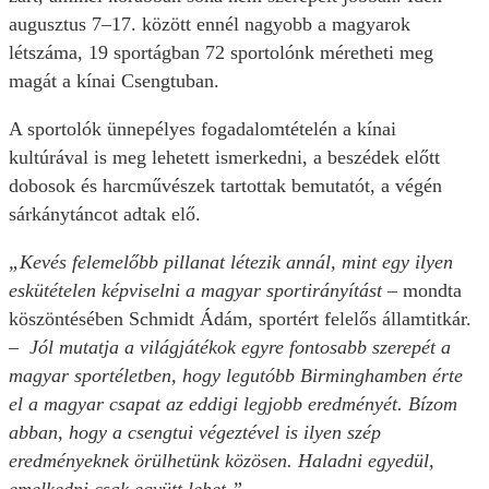
augusztus 7–17. között ennél nagyobb a magyarok
létszáma, 19 sportágban 72 sportolónk méretheti meg
magát a kínai Csengtuban.
A sportolók ünnepélyes fogadalomtételén a kínai
kultúrával is meg lehetett ismerkedni, a beszédek előtt
dobosok és harcművészek tartottak bemutatót, a végén
sárkánytáncot adtak elő.
„Kevés felemelőbb pillanat létezik annál, mint egy ilyen
eskütételen képviselni a magyar sportirányítást
– mondta
köszöntésében Schmidt Ádám, sportért felelős államtitkár.
– Jól mutatja a világjátékok egyre fontosabb szerepét a
magyar sportéletben, hogy legutóbb Birminghamben érte
el a magyar csapat az eddigi legjobb eredményét. Bízom
abban, hogy a csengtui végeztével is ilyen szép
eredményeknek örülhetünk közösen. Haladni egyedül,