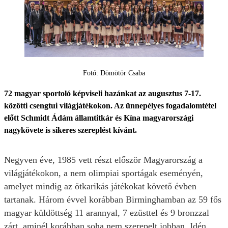
Fotó: Dömötör Csaba
72 magyar sportoló képviseli hazánkat az augusztus 7-17.
közötti csengtui világjátékokon. Az ünnepélyes fogadalomtétel
előtt Schmidt Ádám államtitkár és Kína magyarországi
nagykövete is sikeres szereplést kívánt.
Negyven éve, 1985 vett részt először Magyarország a
világjátékokon, a nem olimpiai sportágak eseményén,
amelyet mindig az ötkarikás játékokat követő évben
tartanak. Három évvel korábban Birminghamban az 59 fős
magyar küldöttség 11 arannyal, 7 ezüsttel és 9 bronzzal
zárt, aminél korábban soha nem szerepelt jobban. Idén