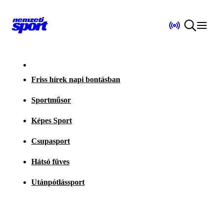
Friss hírek napi bontásban
Sportműsor
Képes Sport
Csupasport
Hátsó füves
Utánpótlássport