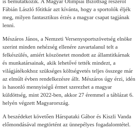
is bemutatkozik. A Magyar Olimpiai Bizottság részéről
Fábián László főtitkár azt kívánta, hogy a sportolók éljék
meg, milyen fantasztikus érzés a magyar csapat tagjának
lenni.
Mészáros János, a Nemzeti Versenysportszövetség elnöke
szerint minden nehézség ellenére zavartalanul telt a
felkészülés, amiért köszönetet mondott az államtitkárnak
és munkatársainak, akik lehetővé tették mindezt, a
világjátékokhoz szükséges költségvetés teljes összege már
az elmúlt évben rendelkezésre állt. Mészáros úgy érzi, idén
is hasonló mennyiségű érmet szerezhet a magyar
küldöttség, mint 2022-ben, akkor 27 éremmel a táblázat 6.
helyén végzett Magyarország.
A beszédeket követően Hárspataki Gábor és Kiszli Vanda
előmondásával megtörtént az ünnepélyes fogadalomtétel.