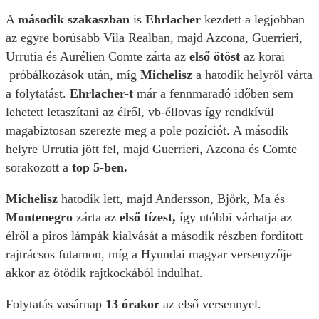
A
második szakaszban
is
Ehrlacher
kezdett a legjobban
az egyre borúsabb Vila Realban, majd Azcona, Guerrieri,
Urrutia és Aurélien Comte zárta az
első ötöst
az korai
próbálkozások után, míg
Michelisz
a hatodik helyről várta
a folytatást.
Ehrlacher-t
már a fennmaradó időben sem
lehetett letaszítani az élről, vb-éllovas így rendkívül
magabiztosan szerezte meg a pole pozíciót. A második
helyre Urrutia jött fel, majd Guerrieri, Azcona és Comte
sorakozott a
top 5-ben.
Michelisz
hatodik lett, majd Andersson, Björk, Ma és
Montenegro
zárta az
első tízest,
így utóbbi várhatja az
élről a piros lámpák kialvását a második részben fordított
rajtrácsos futamon, míg a Hyundai magyar versenyzője
akkor az ötödik rajtkockából indulhat.
Folytatás vasárnap
13 órakor
az első versennyel.