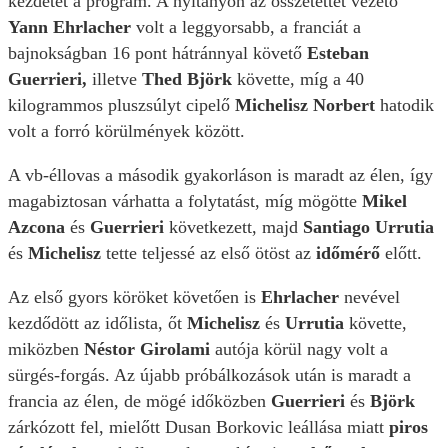
kezdetét a program. A nyitányon az összetettet vezető
Yann Ehrlacher
volt a leggyorsabb, a franciát a
bajnokságban 16 pont hátránnyal követő
Esteban
Guerrieri,
illetve
Thed Björk
követte, míg a 40
kilogrammos pluszsúlyt cipelő
Michelisz Norbert
hatodik
volt a forró körülmények között.
A vb-éllovas a második gyakorláson is maradt az élen, így
magabiztosan várhatta a folytatást, míg mögötte
Mikel
Azcona
és
Guerrieri
következett, majd
Santiago Urrutia
és
Michelisz
tette teljessé az első ötöst az
időmérő
előtt.
Az első gyors köröket követően is
Ehrlacher
nevével
kezdődött az időlista, őt
Michelisz
és
Urrutia
követte,
miközben
Néstor Girolami
autója körül nagy volt a
sürgés-forgás. Az újabb próbálkozások után is maradt a
francia az élen, de mögé időközben
Guerrieri
és
Björk
zárkózott fel, mielőtt Dusan Borkovic leállása miatt
piros