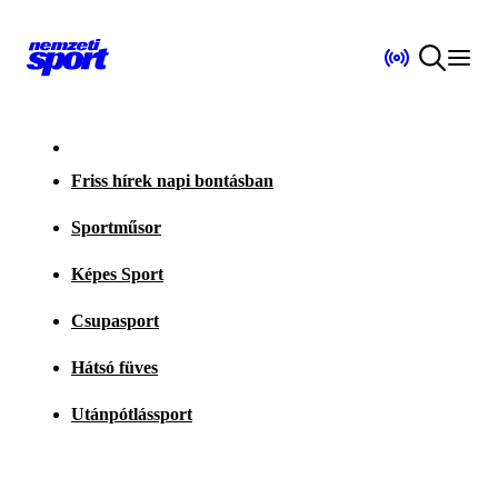
Friss hírek napi bontásban
Sportműsor
Képes Sport
Csupasport
Hátsó füves
Utánpótlássport