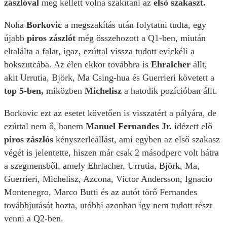
zászlóval
meg kellett volna szakítani az
első szakaszt.
Noha
Borkovic
a megszakítás után folytatni tudta, egy
újabb
piros zászlót
még összehozott a Q1-ben, miután
eltalálta a falat, igaz, ezúttal vissza tudott evickéli a
bokszutcába. Az élen ekkor továbbra is
Ehralcher
állt,
akit Urrutia, Björk, Ma Csing-hua és Guerrieri követett a
top 5-ben,
miközben
Michelisz
a hatodik pozícióban állt.
Borkovic ezt az esetet követően is visszatért a pályára, de
ezúttal nem ő, hanem
Manuel Fernandes Jr.
idézett elő
piros zászlós
kényszerleállást, ami egyben az első szakasz
végét is jelentette, hiszen már csak 2 másodperc volt hátra
a szegmensből, amely Ehrlacher, Urrutia, Björk, Ma,
Guerrieri, Michelisz, Azcona, Victor Andersson, Ignacio
Montenegro, Marco Butti és az autót törő Fernandes
továbbjutását hozta, utóbbi azonban így nem tudott részt
venni a Q2-ben.