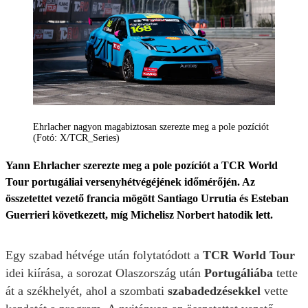
Ehrlacher nagyon magabiztosan szerezte meg a pole pozíciót
(Fotó: X/TCR_Series)
Yann Ehrlacher szerezte meg a pole pozíciót a TCR World
Tour portugáliai versenyhétvégéjének időmérőjén. Az
összetettet vezető francia mögött Santiago Urrutia és Esteban
Guerrieri következett, míg Michelisz Norbert hatodik lett.
Egy szabad hétvége után folytatódott a
TCR World Tour
idei kiírása, a sorozat Olaszország után
Portugáliába
tette
át a székhelyét, ahol a szombati
szabadedzésekkel
vette