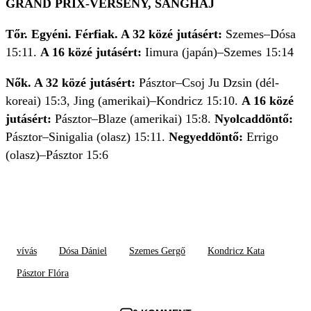
GRAND PRIX-VERSENY, SANGHAJ
Tőr. Egyéni. Férfiak. A 32 közé jutásért:
Szemes–Dósa
15:11.
A 16 közé jutásért:
Iimura (japán)–Szemes 15:14
Nők. A 32 közé jutásért:
Pásztor–Csoj Ju Dzsin (dél-
koreai) 15:3, Jing (amerikai)–Kondricz 15:10.
A 16 közé
jutásért:
Pásztor–Blaze (amerikai) 15:8.
Nyolcaddöntő:
Pásztor–Sinigalia (olasz) 15:11.
Negyeddöntő:
Errigo
(olasz)–Pásztor 15:6
vívás
Dósa Dániel
Szemes Gergő
Kondricz Kata
Pásztor Flóra