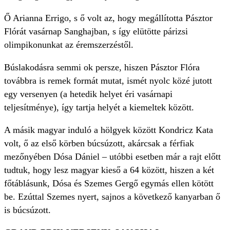
Ő Arianna Errigo, s ő volt az, hogy megállította Pásztor
Flórát vasárnap Sanghajban, s így elütötte párizsi
olimpikonunkat az éremszerzéstől.
Búslakodásra semmi ok persze, hiszen Pásztor Flóra
továbbra is remek formát mutat, ismét nyolc közé jutott
egy versenyen (a hetedik helyet éri vasárnapi
teljesítménye), így tartja helyét a kiemeltek között.
A másik magyar induló a hölgyek között Kondricz Kata
volt, ő az első körben búcsúzott, akárcsak a férfiak
mezőnyében Dósa Dániel – utóbbi esetben már a rajt előtt
tudtuk, hogy lesz magyar kieső a 64 között, hiszen a két
főtáblásunk, Dósa és Szemes Gergő egymás ellen kötött
be. Ezúttal Szemes nyert, sajnos a következő kanyarban ő
is búcsúzott.