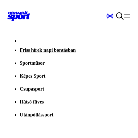
Friss hírek napi bontásban
Sportműsor
Képes Sport
Csupasport
Hátsó füves
Utánpótlássport