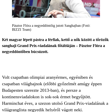
Pásztor Flóra a negyeddöntőig jutott Sanghajban (Fotó:
BIZZI Team)
Két magyar lépett pástra a férfiak, kettő a nők között a tőrözők
sanghaji Grand Prix-viadalának főtábláján – Pásztor Flóra a
negyeddöntőben búcsúzott.
Volt csapatban olimpiai aranyérmes, egyéniben és
csapatban világbajnok (előbbi győzelmét amúgy éppen
Budapesten szerezte 2013-ban), és persze a
kontinensviadalokon is sok-sok érmet begyűjtött.
Harminchat éves, a szezon utolsó Grand Prix-viadalának a
világranglista negyedik helyéről vágott neki.