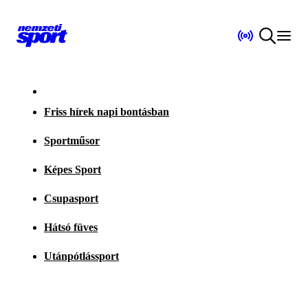
Friss hírek napi bontásban
Sportműsor
Képes Sport
Csupasport
Hátsó füves
Utánpótlássport