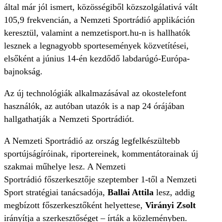
által már jól ismert, közösségiből közszolgálativá vált
105,9 frekvencián, a Nemzeti Sportrádió applikáción
keresztül, valamint a nemzetisport.hu-n is hallhatók
lesznek a legnagyobb sportesemények közvetítései,
elsőként a június 14-én kezdődő labdarúgó-Európa-
bajnokság.
Az új technológiák alkalmazásával az okostelefont
használók, az autóban utazók is a nap 24 órájában
hallgathatják a Nemzeti Sportrádiót.
A Nemzeti Sportrádió az ország legfelkészültebb
sportújságíróinak, riportereinek, kommentátorainak új
szakmai műhelye lesz. A Nemzeti
Sportrádió főszerkesztője szeptember 1-től a Nemzeti
Sport stratégiai tanácsadója,
Ballai Attila
lesz, addig
megbízott főszerkesztőként helyettese,
Virányi Zsolt
irányítja a szerkesztőséget – írták a közleményben.