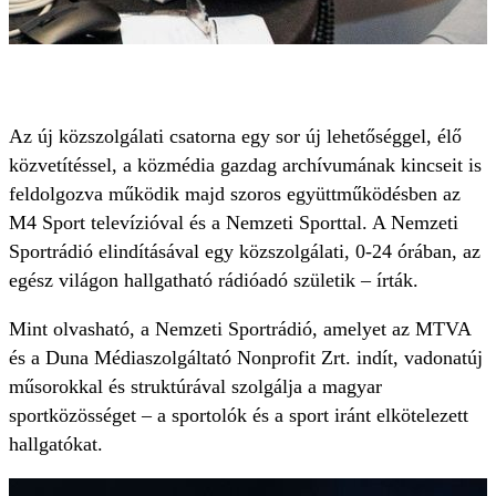
Az új közszolgálati csatorna egy sor új lehetőséggel, élő
közvetítéssel, a közmédia gazdag archívumának kincseit is
feldolgozva működik majd szoros együttműködésben az
M4 Sport televízióval és a Nemzeti Sporttal. A Nemzeti
Sportrádió elindításával egy közszolgálati, 0-24 órában, az
egész világon hallgatható rádióadó születik – írták.
Mint olvasható, a Nemzeti Sportrádió, amelyet az MTVA
és a Duna Médiaszolgáltató Nonprofit Zrt. indít, vadonatúj
műsorokkal és struktúrával szolgálja a magyar
sportközösséget – a sportolók és a sport iránt elkötelezett
hallgatókat.