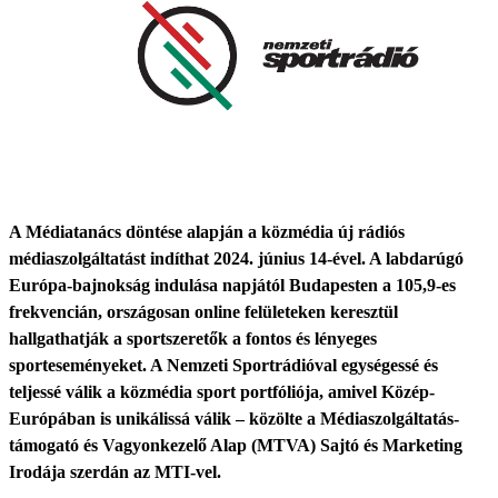
A Médiatanács döntése alapján a közmédia új rádiós
médiaszolgáltatást indíthat 2024. június 14-ével. A labdarúgó
Európa-bajnokság indulása napjától Budapesten a 105,9-es
frekvencián, országosan online felületeken keresztül
hallgathatják a sportszeretők a fontos és lényeges
sporteseményeket. A Nemzeti Sportrádióval egységessé és
teljessé válik a közmédia sport portfóliója, amivel Közép-
Európában is unikálissá válik – közölte a Médiaszolgáltatás-
támogató és Vagyonkezelő Alap (MTVA) Sajtó és Marketing
Irodája szerdán az MTI-vel.