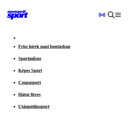
Friss hírek napi bontásban
Sportműsor
Képes Sport
Csupasport
Hátsó füves
Utánpótlássport