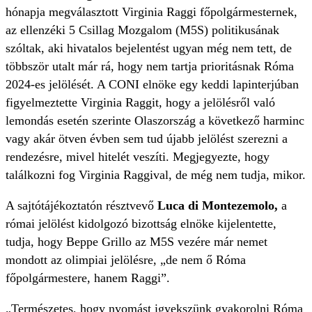
hónapja megválasztott Virginia Raggi főpolgármesternek,
az ellenzéki 5 Csillag Mozgalom (M5S) politikusának
szóltak, aki hivatalos bejelentést ugyan még nem tett, de
többször utalt már rá, hogy nem tartja prioritásnak Róma
2024-es jelölését. A CONI elnöke egy keddi lapinterjúban
figyelmeztette Virginia Raggit, hogy a jelölésről való
lemondás esetén szerinte Olaszország a következő harminc
vagy akár ötven évben sem tud újabb jelölést szerezni a
rendezésre, mivel hitelét veszíti. Megjegyezte, hogy
találkozni fog Virginia Raggival, de még nem tudja, mikor.
A sajtótájékoztatón résztvevő
Luca di Montezemolo,
a
római jelölést kidolgozó bizottság elnöke kijelentette,
tudja, hogy Beppe Grillo az M5S vezére már nemet
mondott az olimpiai jelölésre, „de nem ő Róma
főpolgármestere, hanem Raggi”.
„Természetes, hogy nyomást igyekszünk gyakorolni Róma