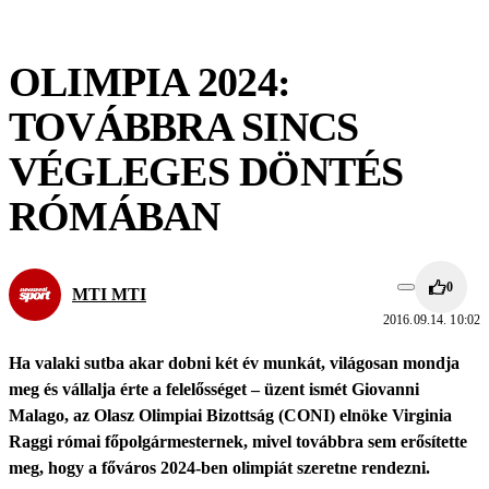
OLIMPIA 2024:
TOVÁBBRA SINCS
VÉGLEGES DÖNTÉS
RÓMÁBAN
0
MTI MTI
2016.09.14. 10:02
Ha valaki sutba akar dobni két év munkát, világosan mondja
meg és vállalja érte a felelősséget – üzent ismét Giovanni
Malago, az Olasz Olimpiai Bizottság (CONI) elnöke Virginia
Raggi római főpolgármesternek, mivel továbbra sem erősítette
meg, hogy a főváros 2024-ben olimpiát szeretne rendezni.