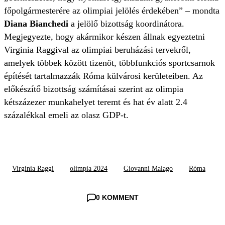
főpolgármesterére az olimpiai jelölés érdekében” – mondta
Diana Bianchedi
a jelölő bizottság koordinátora.
Megjegyezte, hogy akármikor készen állnak egyeztetni
Virginia Raggival az olimpiai beruházási tervekről,
amelyek többek között tizenöt, többfunkciós sportcsarnok
építését tartalmazzák Róma külvárosi kerületeiben. Az
előkészítő bizottság számításai szerint az olimpia
kétszázezer munkahelyet teremt és hat év alatt 2.4
százalékkal emeli az olasz GDP-t.
Virginia Raggi
olimpia 2024
Giovanni Malago
Róma
0 KOMMENT