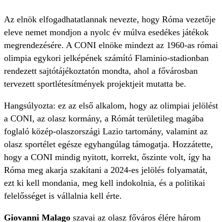
Az elnök elfogadhatatlannak nevezte, hogy Róma vezetője
eleve nemet mondjon a nyolc év múlva esedékes játékok
megrendezésére. A CONI elnöke mindezt az 1960-as római
olimpia egykori jelképének számító Flaminio-stadionban
rendezett sajtótájékoztatón mondta, ahol a fővárosban
tervezett sportlétesítmények projektjeit mutatta be.
Hangsúlyozta: ez az első alkalom, hogy az olimpiai jelölést
a CONI, az olasz kormány, a Rómát területileg magába
foglaló közép-olaszországi Lazio tartomány, valamint az
olasz sportélet egésze egyhangúlag támogatja. Hozzátette,
hogy a CONI mindig nyitott, korrekt, őszinte volt, így ha
Róma meg akarja szakítani a 2024-es jelölés folyamatát,
ezt ki kell mondania, meg kell indokolnia, és a politikai
felelősséget is vállalnia kell érte.
Giovanni Malago
szavai az olasz főváros élére három