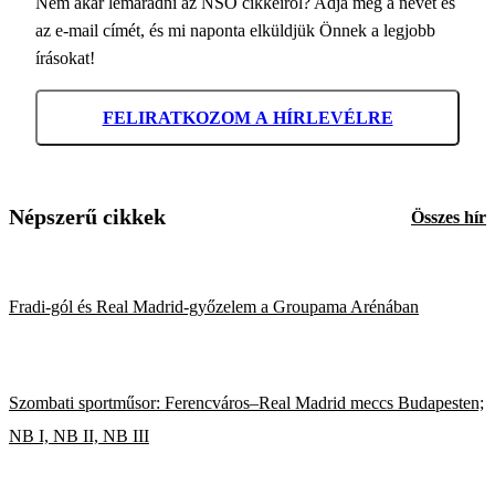
Nem akar lemaradni az NSO cikkeiről? Adja meg a nevét és
az e-mail címét, és mi naponta elküldjük Önnek a legjobb
írásokat!
FELIRATKOZOM A HÍRLEVÉLRE
Népszerű cikkek
Összes hír
Fradi-gól és Real Madrid-győzelem a Groupama Arénában
Szombati sportműsor: Ferencváros–Real Madrid meccs Budapesten;
NB I, NB II, NB III