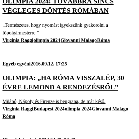
OLIMPIA 2024: TOVÁBBRA SINCS
VÉGLEGES DÖNTÉS RÓMÁBAN
„Természetes, hogy nyomást igyekszünk gyakorolni a
főpolgármesterre.”
Virginia Raggi
olimpia 2024
Giovanni Malago
Róma
Egyéb egyéni
2016.09.12. 17:25
OLIMPIA: „HA RÓMA VISSZALÉP, 30
ÉVRE LEMOND A RENDEZÉSRŐL”
Milánó, Nápoly és Firenze is beugrana, de már késő.
Virginia Raggi
Budapest 2024
olimpia 2024
Giovanni Malago
Róma