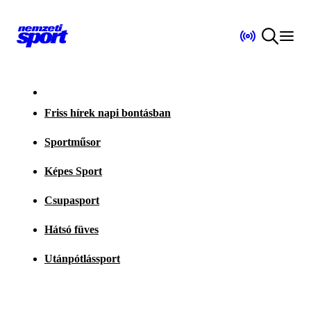
Friss hírek napi bontásban
Sportműsor
Képes Sport
Csupasport
Hátsó füves
Utánpótlássport