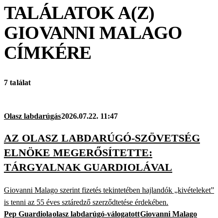
TALÁLATOK A(Z)
GIOVANNI MALAGO
CÍMKÉRE
7 találat
Olasz labdarúgás
2026.07.22. 11:47
AZ OLASZ LABDARÚGÓ-SZÖVETSÉG
ELNÖKE MEGERŐSÍTETTE:
TÁRGYALNAK GUARDIOLÁVAL
Giovanni Malago szerint fizetés tekintetében hajlandók „kivételeket”
is tenni az 55 éves sztáredző szerződtetése érdekében.
Pep Guardiola
olasz labdarúgó-válogatott
Giovanni Malago