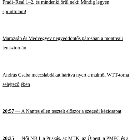
Fradi–Real 1–2, és mindenki örül neki; Mindig legyen
sprintfutam!
Marozsán és Medvegyev negyeddöntős párosban a montreali
tenisztornán
András Csaba meccslabdákat hárítva nyert a malmői WTT-torna
selejtezőjében
20:57
— A Nantes ellen tesztelt először a szegedi kézicsapat
20:35
— Női NB I: a Puskás, az MTK, az Újpest, a PMFC és a