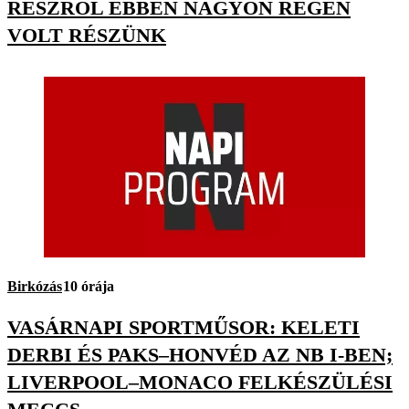
RÉSZRŐL EBBEN NAGYON RÉGEN
VOLT RÉSZÜNK
Birkózás
10 órája
VASÁRNAPI SPORTMŰSOR: KELETI
DERBI ÉS PAKS–HONVÉD AZ NB I-BEN;
LIVERPOOL–MONACO FELKÉSZÜLÉSI