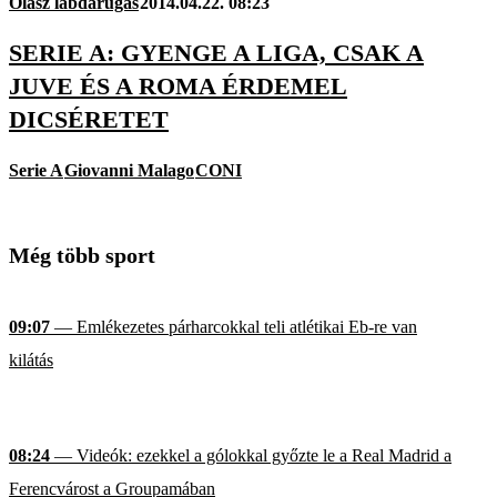
Olasz labdarúgás
2014.04.22. 08:23
SERIE A: GYENGE A LIGA, CSAK A
JUVE ÉS A ROMA ÉRDEMEL
DICSÉRETET
Serie A
Giovanni Malago
CONI
Még több sport
09:07
— Emlékezetes párharcokkal teli atlétikai Eb-re van
kilátás
08:24
— Videók: ezekkel a gólokkal győzte le a Real Madrid a
Ferencvárost a Groupamában