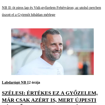
NB II: öt piros lap és Vidi-győzelem Fehérváron; az utolsó percben
úszott el a Gyirmót hibátlan mérlege
Labdarúgó NB I
2 órája
SZÉLESI: ÉRTÉKES EZ A GYŐZELEM,
MÁR CSAK AZÉRT IS, MERT ÚJPESTI