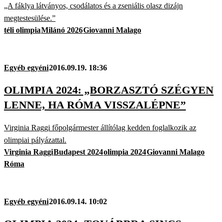
„A fáklya látványos, csodálatos és a zseniális olasz dizájn
megtestesülése.”
téli olimpia
Milánó 2026
Giovanni Malago
Egyéb egyéni
2016.09.19. 18:36
OLIMPIA 2024: „BORZASZTÓ SZÉGYEN
LENNE, HA RÓMA VISSZALÉPNE”
Virginia Raggi főpolgármester állítólag kedden foglalkozik az
olimpiai pályázattal.
Virginia Raggi
Budapest 2024
olimpia 2024
Giovanni Malago
Róma
Egyéb egyéni
2016.09.14. 10:02