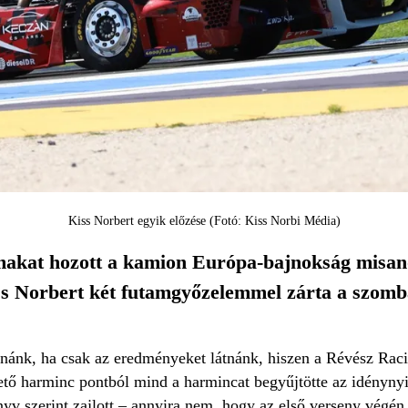
Kiss Norbert egyik előzése (Fotó: Kiss Norbi Média)
makat hozott a kamion Európa-bajnokság misan
ss Norbert két futamgyőzelemmel zárta a szomb
ánk, ha csak az eredményeket látnánk, hiszen a Révész Racin
tő harminc pontból mind a harmincat begyűjtötte az idényny
yv szerint zajlott – annyira nem, hogy az első verseny végén