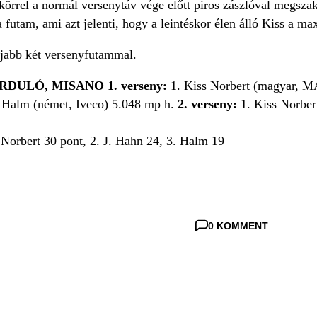
körrel a normál versenytáv vége előtt piros zászlóval megsza
 futam, ami azt jelenti, hogy a leintéskor élen álló Kiss a max
újabb két versenyfutammal.
RDULÓ, MISANO 1. verseny:
1. Kiss Norbert (magyar, MA
. Halm (német, Iveco) 5.048 mp h.
2. verseny:
1. Kiss Norber
 Norbert 30 pont, 2. J. Hahn 24, 3. Halm 19
0 KOMMENT