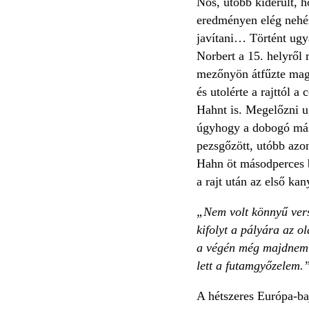
Nos, utóbb kiderült, 
eredményen elég nehéz
javítani… Történt ugy
Norbert a 15. helyről 
mezőnyön átfűzte magá
és utolérte a rajttól a
Hahnt is. Megelőzni u
úgyhogy a dobogó má
pezsgőzött, utóbb azo
Hahn öt másodperces b
a rajt után az első kan
„Nem volt könnyű vers
kifolyt a pályára az ol
a végén még majdnem J
lett a futamgyőzelem.
A hétszeres Európa-baj