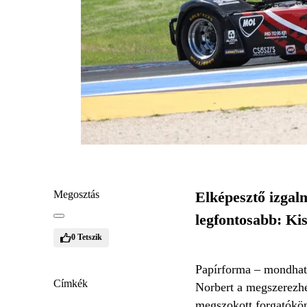
Megosztás
Elképesztő izgal
legfontosabb: Ki
0
Tetszik
Papírforma – mondhatn
Címkék
Norbert a megszerezhe
megszokott forgatókön