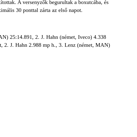
kítottak. A versenyzők begurultak a boxutcába, és
imális 30 ponttal zárta az első napot.
N) 25:14.891, 2. J. Hahn (német, Iveco) 4.338
t, 2. J. Hahn 2.988 mp h., 3. Lenz (német, MAN)