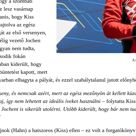
hogy a szombati
 lesz vasárnap
anis, hogy Kiss
rajtolva az egész
t az első versenyen,
 célig vezető Jochen
gyan nem tudta,
sodik fokán
A 
nban kiderült, hogy
üntetést kapott, mert
yarban elhagyta a pályát, és ezzel szabálytalanul jutott előnyh
eny, és nemcsak azért, mert az egész mezőnyön át kellett kü
aj, így nem lehetett az ideális íveket használni
– folytatta Kis
ochent is sikerült utolérni. Utóbb kiderült, hogy bár nem t
”
nok (Hahn) a hatszoros (Kiss) ellen – ez volt a forgatókönyv a