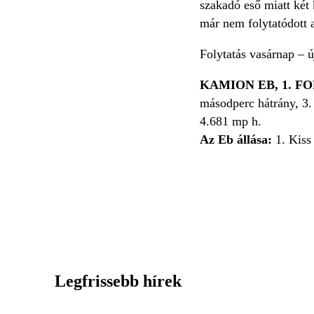
szakadó eső miatt két 
már nem folytatódott a
Folytatás vasárnap – 
KAMION EB, 1. FO
másodperc hátrány, 3
4.681 mp h.
Az Eb állása:
1. Kiss
Legfrissebb hírek