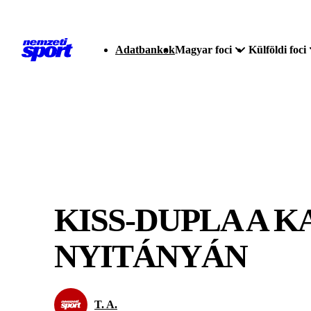
Adatbankok
Magyar foci
Külföldi foci
KISS-DUPLA A 
NYITÁNYÁN
T. A.