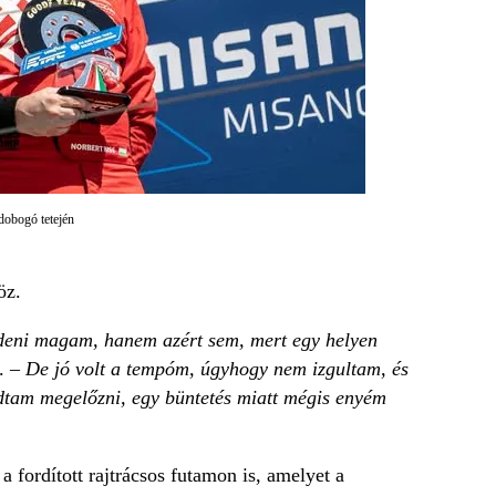
dobogó tetején
öz.
zdeni magam, hanem azért sem, mert egy helyen
s. –
De jó volt a tempóm, úgyhogy nem izgultam, és
udtam megelőzni, egy büntetés miatt mégis enyém
 fordított rajtrácsos futamon is, amelyet a