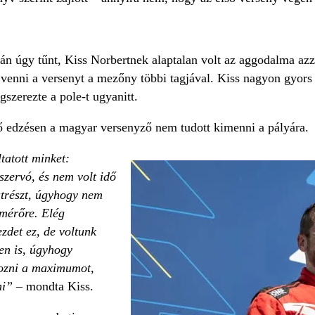
án úgy tűnt, Kiss Norbertnek alaptalan volt az aggodalma azz
e venni a versenyt a mezőny többi tagjával. Kiss nagyon gyors
szerezte a pole-t ugyanitt.
 edzésen a magyar versenyző nem tudott kimenni a pályára.
tatott minket:
zervó, és nem volt idő
atrészt, úgyhogy nem
mérőre. Elég
zdet ez, de voltunk
en is, úgyhogy
hozni a maximumot,
ni”
– mondta Kiss.