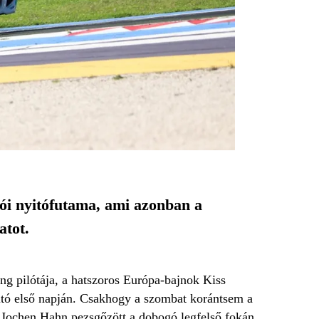
ói nyitófutama, ami azonban a
atot.
g pilótája, a hatszoros Európa-bajnok Kiss
itó első napján. Csakhogy a szombat korántsem a
 Jochen Hahn pezsgőzött a dobogó legfelső fokán.