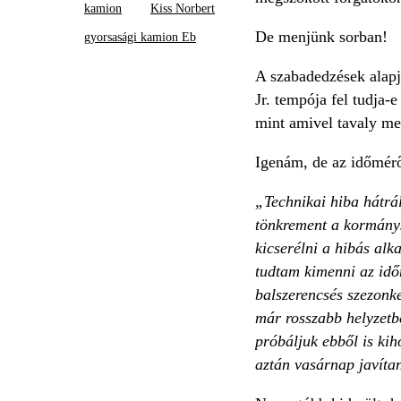
kamion
Kiss Norbert
De menjünk sorban!
gyorsasági kamion Eb
A szabadedzések alapj
Jr. tempója fel tudja-
mint amivel tavaly meg
Igenám, de az időmérő
„Technikai hiba hátrál
tönkrement a kormánys
kicserélni a hibás alk
tudtam kimenni az idő
balszerencsés szezonke
már rosszabb helyzetb
próbáljuk ebből is ki
aztán vasárnap javíta