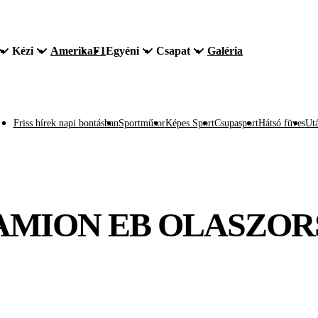
Kézi
Amerika
F1
Egyéni
Csapat
Galéria
Friss hírek napi bontásban
Sportműsor
Képes Sport
Csupasport
Hátsó füves
Utá
KAMION EB OLASZOR