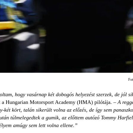
Fo
am, hogy vasárnap két dobogós helyezést szerzek, de jól si
t a Hungarian Motorsport Academy (HMA) pilótája.
– A regge
két kört, talán sikerült volna az előzés, de így sem panaszk
 után túlmelegedtek a gumik, az előttem autózó Tommy Harfiel
sélyem amúgy sem lett volna ellene.”