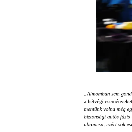
„Álmomban sem gondolt
a hétvégi eseményeke
mentünk volna még egy-
biztonsági autós fázis
abroncsa, ezért sok e