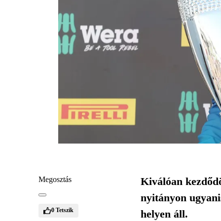
Megosztás
Kiválóan kezdődö
nyitányon ugyani
0
Tetszik
helyen áll.