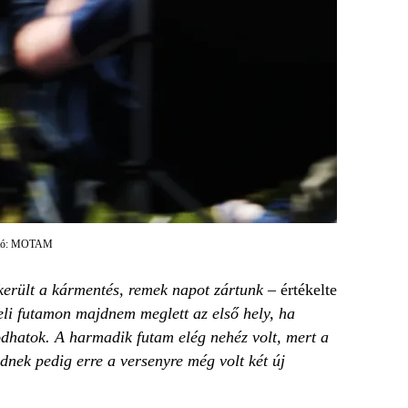
tó: MOTAM
került a kármentés, remek napot zártunk
– értékelte
li futamon majdnem meglett az első hely, ha
odhatok. A harmadik futam elég nehéz volt, mert a
dnek pedig erre a versenyre még volt két új