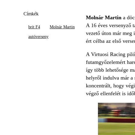
Címkék
Molnár Martin
a döc
A 16 éves versenyző ta
brit F4
Molnár Martin
vezető úton már meg is
autóverseny
ért célba az első vers
A Virtuosi Racing piló
futamgyőzelemért harco
így több lehetősége má
helyről indulva már a 
koncentrált, hogy végi
végző ellenfelét is id