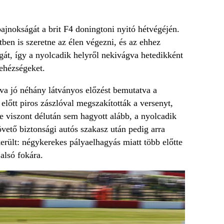
jnokságát a brit F4 doningtoni nyitó hétvégéjén.
tben is szeretne az élen végezni, és az ehhez
agát, így a nyolcadik helyről nekivágva hetedikként
nehézségeket.
lva jó néhány látványos előzést bemutatva a
előtt piros zászlóval megszakították a versenyt,
e viszont délután sem hagyott alább, a nyolcadik
követő biztonsági autós szakasz után pedig arra
került: négykerekes pályaelhagyás miatt több előtte
 alsó fokára.