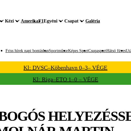
Kézi
Amerika
F1
Egyéni
Csapat
Galéria
Friss hírek napi bontásban
Sportműsor
Képes Sport
Csupasport
Hátsó füves
Utá
Kl: DVSC–Köbenhavn 0–3– VÉGE
Kl: Riga–ETO 1–0 – VÉGE
OBOGÓS HELYEZÉSS