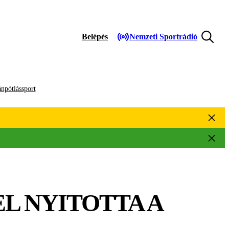
Belépés
Nemzeti Sportrádió
npótlássport
EL NYITOTTA A