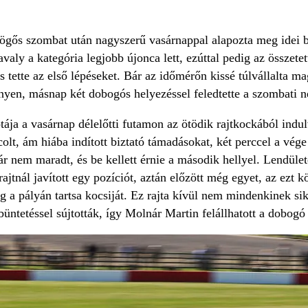
ögős szombat után nagyszerű vasárnappal alapozta meg idei ba
valy a kategória legjobb újonca lett, ezúttal pedig az összetet
 tette az első lépéseket. Bár az időmérőn kissé túlvállalta m
enyen, másnap két dobogós helyezéssel feledtette a szombati 
tája a vasárnap délelőtti futamon az ötödik rajtkockából indu
lt, ám hiába indított biztató támadásokat, két perccel a vége 
r nem maradt, és be kellett érnie a második hellyel. Lendület
rajtnál javított egy pozíciót, aztán előzött még egyet, az ezt 
g a pályán tartsa kocsiját. Ez rajta kívül nem mindenkinek si
őbüntetéssel sújtották, így Molnár Martin felállhatott a dobogó