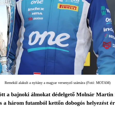
Remekül alakult a nyitány a magyar versenyző számára (Fotó: MOTAM)
tt a bajnoki álmokat dédelgető Molnár Martin i
s a három futamból kettőn dobogós helyezést ért