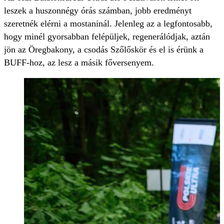
leszek a huszonnégy órás számban, jobb eredményt
szeretnék elérni a mostaninál. Jelenleg az a legfontosabb,
hogy minél gyorsabban felépüljek, regenerálódjak, aztán
jön az Öregbakony, a csodás Szőlőskör és el is érünk a
BUFF-hoz, az lesz a másik főversenyem.