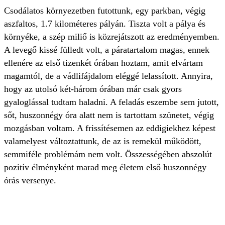
Csodálatos környezetben futottunk, egy parkban, végig
aszfaltos, 1.7 kilométeres pályán. Tiszta volt a pálya és
környéke, a szép miliő is közrejátszott az eredményemben.
A levegő kissé fülledt volt, a páratartalom magas, ennek
ellenére az első tizenkét órában hoztam, amit elvártam
magamtól, de a vádlifájdalom eléggé lelassított. Annyira,
hogy az utolsó két-három órában már csak gyors
gyaloglással tudtam haladni. A feladás eszembe sem jutott,
sőt, huszonnégy óra alatt nem is tartottam szünetet, végig
mozgásban voltam. A frissítésemen az eddigiekhez képest
valamelyest változtattunk, de az is remekül működött,
semmiféle problémám nem volt. Összességében abszolút
pozitív élményként marad meg életem első huszonnégy
órás versenye.