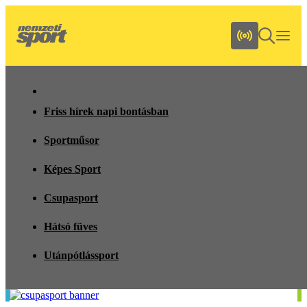
Friss hírek napi bontásban
Sportműsor
Képes Sport
Csupasport
Hátsó füves
Utánpótlássport