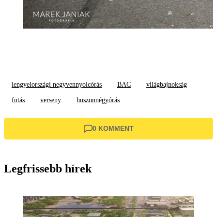
lengyelországi negyvennyolcórás
BAC
világbajnokság
futás
verseny
huszonnégyórás
0 KOMMENT
Legfrissebb hírek