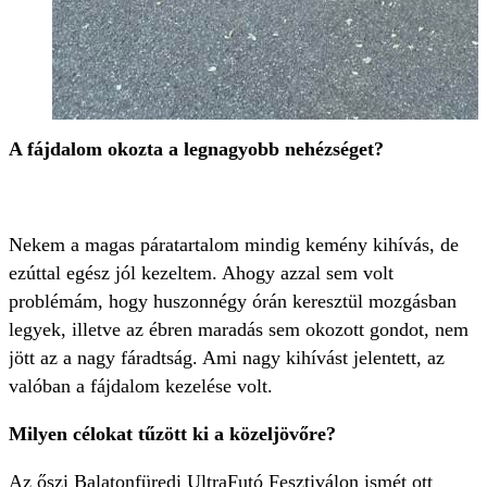
A fájdalom okozta a legnagyobb nehézséget?
Nekem a magas páratartalom mindig kemény kihívás, de
ezúttal egész jól kezeltem. Ahogy azzal sem volt
problémám, hogy huszonnégy órán keresztül mozgásban
legyek, illetve az ébren maradás sem okozott gondot, nem
jött az a nagy fáradtság. Ami nagy kihívást jelentett, az
valóban a fájdalom kezelése volt.
Milyen célokat tűzött ki a közeljövőre?
Az őszi Balatonfüredi UltraFutó Fesztiválon ismét ott