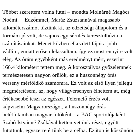
Többet szerettem volna futni – mondta Molnárné Magócs
Noémi. – Edzőmmel, Maráz Zsuzsannával magasabb
kilométerszámot tűztünk ki, az edzettségi állapotom és a
formám jó volt, de sajnos egy sérülés keresztülhúzta a
számításainkat. Menet közben elkezdett fájni a jobb
vádlim, emiatt erősen lelassultam, így ez most ennyire volt
elég. Az órám egyébként más eredményt mért, eszerint
166.4 kilométert tettem meg. A korosztályos győzelemnek
természetesen nagyon örülök, ez a huszonnégy órás
verseny mérföldkő számomra. Ez volt az első ilyen jellegű
megméretésem, az, hogy világversenyen élhettem át, még
értékesebbé teszi az egészet. Felemelő érzés volt
képviselni Magyarországot, a huszonnégy órás
betétfutamban magyar futóként – a BAC sportolójaként –
Szabó Istvánné Zsókával ketten vettünk részt, együtt
futottunk, egyszerre értünk be a célba. Ezúton is köszönöm