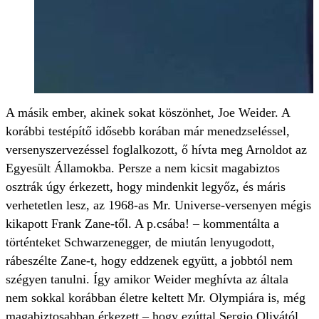
A másik ember, akinek sokat köszönhet, Joe Weider. A
korábbi testépítő idősebb korában már menedzseléssel,
versenyszervezéssel foglalkozott, ő hívta meg Arnoldot az
Egyesült Államokba. Persze a nem kicsit magabiztos
osztrák úgy érkezett, hogy mindenkit legyőz, és máris
verhetetlen lesz, az 1968-as Mr. Universe-versenyen mégis
kikapott Frank Zane-től. A p.csába! – kommentálta a
történteket Schwarzenegger, de miután lenyugodott,
rábeszélte Zane-t, hogy eddzenek együtt, a jobbtól nem
szégyen tanulni. Így amikor Weider meghívta az általa
nem sokkal korábban életre keltett Mr. Olympiára is, még
magabiztosabban érkezett – hogy ezúttal Sergio Olivától