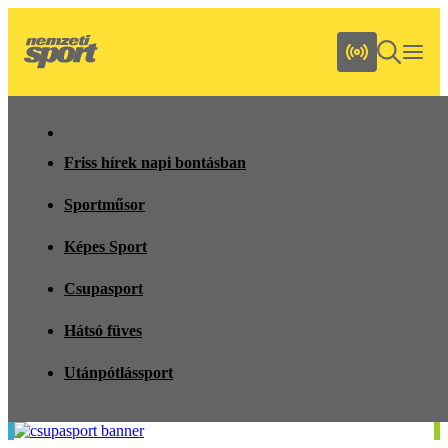
Friss hírek napi bontásban
Sportműsor
Képes Sport
Csupasport
Hátsó füves
Utánpótlássport