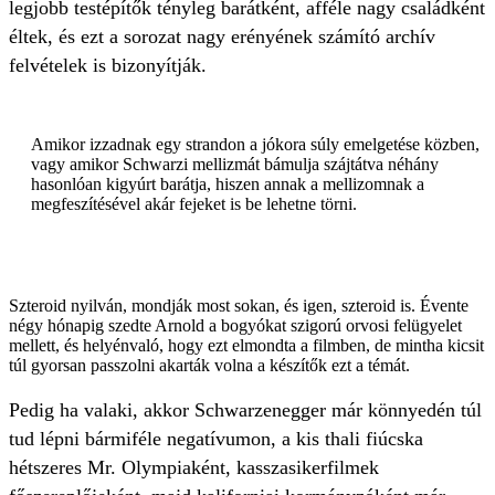
legjobb testépítők tényleg barátként, afféle nagy családként
éltek, és ezt a sorozat nagy erényének számító archív
felvételek is bizonyítják.
Amikor izzadnak egy strandon a jókora súly emelgetése közben,
vagy amikor Schwarzi mellizmát bámulja szájtátva néhány
hasonlóan kigyúrt barátja, hiszen annak a mellizomnak a
megfeszítésével akár fejeket is be lehetne törni.
Szteroid nyilván, mondják most sokan, és igen, szteroid is. Évente
négy hónapig szedte Arnold a bogyókat szigorú orvosi felügyelet
mellett, és helyénvaló, hogy ezt elmondta a filmben, de mintha kicsit
túl gyorsan passzolni akarták volna a készítők ezt a témát.
Pedig ha valaki, akkor Schwarzenegger már könnyedén túl
tud lépni bármiféle negatívumon, a kis thali fiúcska
hétszeres Mr. Olympiaként, kasszasikerfilmek