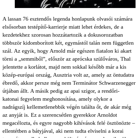
A lassan 76 esztendős legenda honlapunk olvasói számára
elsősorban testépítő-karrierje miatt lehet érdekes, de a
kezdetekhez szorosan hozzátartozik a dokusorozatban
többször kidomborított két, egymástól talán nem független
szál. Az egyik, hogy Arnold már egészen fiatalon ki akart
törni a „semmiből”, először az aprócska szülőváros, Thal
jelentette a korlátot, majd nem sokkal később már a kis
közép-európai ország, Ausztria volt az, amely az öntudatra
ébredő, akkor persze még nem Terminátor Schwarzenegger
útjában állt. A másik pedig az apai szigor, a rendőri-
katonai fegyelem meghonosítása, amely olykor a
nadrágszíj kellemetlenebbik végén találta őt, de akár még
az anyját is. Ez a szerencsétlen gyerekkor Arnoldot
megacélozta, és egyre nagyobb kihívások felé ösztönözte –
ellentétben a bátyjával, aki nem tudta elviselni a korai