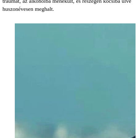
traumát, az alkoholba menekült, és részegen kocsiba ülve
huszonévesen meghalt.