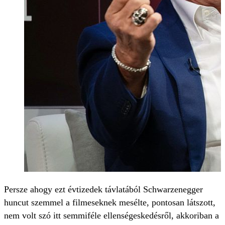
Persze ahogy ezt évtizedek távlatából Schwarzenegger
huncut szemmel a filmeseknek mesélte, pontosan látszott,
nem volt szó itt semmiféle ellenségeskedésről, akkoriban a