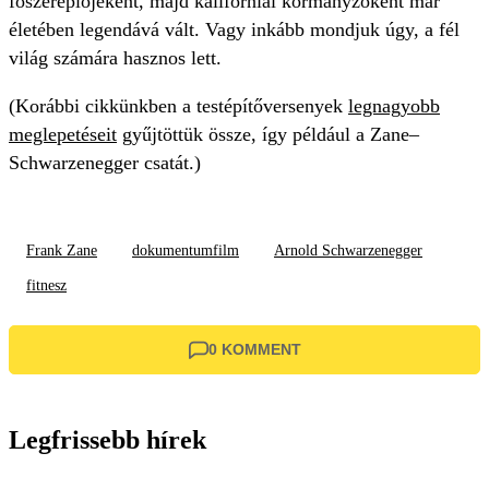
főszereplőjeként, majd kaliforniai kormányzóként már
életében legendává vált. Vagy inkább mondjuk úgy, a fél
világ számára hasznos lett.
(Korábbi cikkünkben a testépítőversenyek
legnagyobb
meglepetéseit
gyűjtöttük össze, így például a Zane–
Schwarzenegger csatát.)
Frank Zane
dokumentumfilm
Arnold Schwarzenegger
fitnesz
0 KOMMENT
Legfrissebb hírek