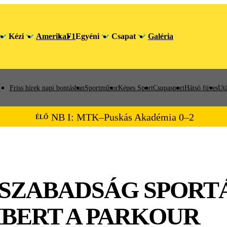
Kézi
Amerika
F1
Egyéni
Csapat
Galéria
Friss hírek napi bontásban
Sportműsor
Képes Sport
Csupasport
Hátsó füves
Utá
NB I: MTK–Puskás Akadémia 0–2
ÉLŐ
 SZABADSÁG SPORT
BERT A PARKOUR