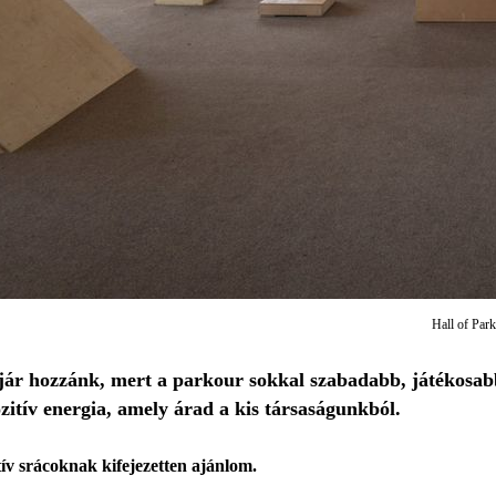
Hall of Par
jár hozzánk, mert a parkour sokkal szabadabb, játékosab
ozitív energia, amely árad a kis társaságunkból.
ív srácoknak kifejezetten ajánlom.