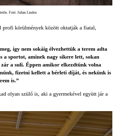
etőn. Fotó: Julian Linden
profi körülmények között oktatják a fiatal,
meg, így nem sokáig élvezhettük a terem adta
s a sportot, aminek nagy sikere lett, sokan
 zár a suli. Éppen amikor elkezdtünk volna
nk, fizetni kellett a bérleti díját, és nekünk is
rem is.”
kad olyan szülő is, aki a gyermekével együtt jár a