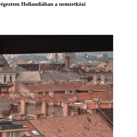
lvégeztem Hollandiában a nemzetközi