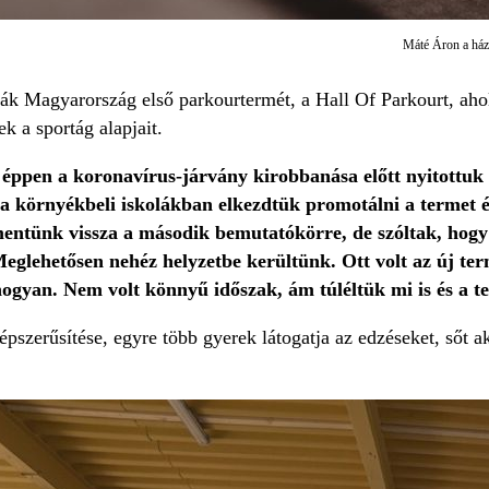
Máté Áron a házt
k Magyarország első parkourtermét, a Hall Of Parkourt, ahol 
 a sportág alapjait.
éppen a koronavírus-járvány kirobbanása előtt nyitottuk 
 a környékbeli iskolákban elkezdtük promotálni a termet é
entünk vissza a második bemutatókörre, de szóltak, hogy
eglehetősen nehéz helyzetbe kerültünk. Ott volt az új termü
hogyan. Nem volt könnyű időszak, ám túléltük mi is és a te
népszerűsítése, egyre több gyerek látogatja az edzéseket, sőt a