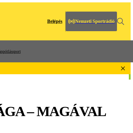
Belépés
Nemzeti Sportrádió
npótlássport
ÁGA – MAGÁVAL