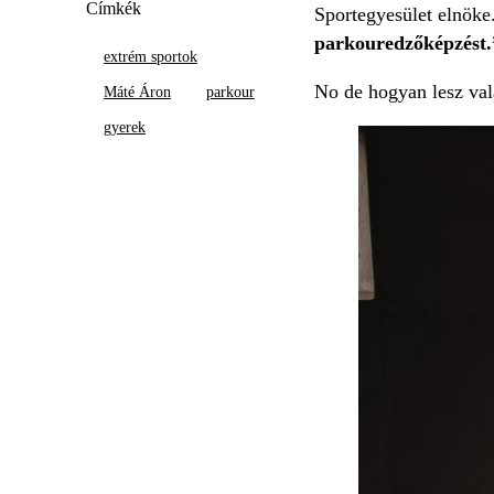
Címkék
Sportegyesület elnöke
parkouredzőképzést.
extrém sportok
No de hogyan lesz val
Máté Áron
parkour
gyerek