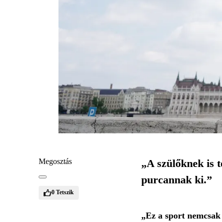
Megosztás
„A szülőknek is t
purcannak ki.”
0
Tetszik
„Ez a sport nemcsak