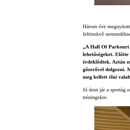
Három éve megnyitottá
feltörekvő nemzedéknek
„A Hall Of Parkourt 
lehetőségeket. Előtte
érdeklődtek. Aztán m
gőzerővel dolgozni. M
meg kellett élni vala
Jó úton jár a sportág 
tréningekre.