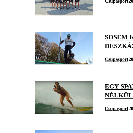
Csupasport
20
SOSEM K
DESZKÁ
Csupasport
20
EGY SP
NÉLKÜL
Csupasport
20