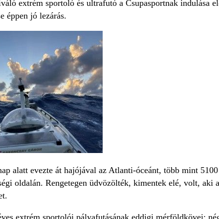
váló extrém sportoló és ultrafutó a Csupasportnak indulása el
e éppen jó lezárás.
 alatt evezte át hajójával az Atlanti-óceánt, több mint 5100 
ségi oldalán. Rengetegen üdvözölték, kimentek elé, volt, aki az
t.
es extrém sportolói pályafutásának eddigi mérföldkövei: né