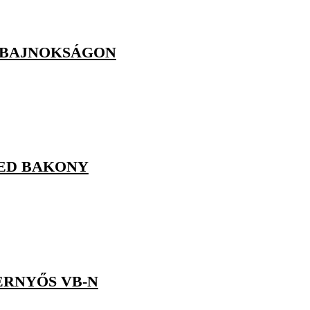
GBAJNOKSÁGON
KED BAKONY
ERNYŐS VB-N