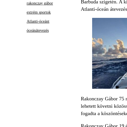
Barbuda szigetén. A ki
rakonczay gábor
Atlanti-óceán átevezés
extrém sportok
Atlanti-óceánt
óceánátevezés
Rakonczay Gábor 75 nap
lehetett követni közös
fogadta a köszöntéseke
Rakonczay Gábor 19 év