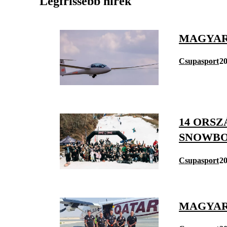
Legfrissebb hírek
MAGYAR
Csupasport
20
14 ORSZ
SNOWBO
Csupasport
20
MAGYAR