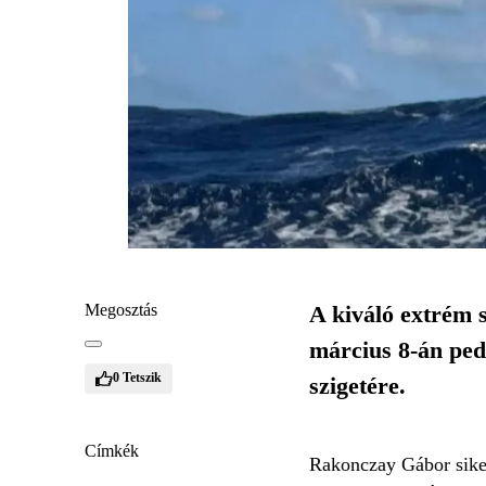
Megosztás
A kiváló extrém 
március 8-án ped
0
Tetszik
szigetére.
Címkék
Rakonczay Gábor sikere