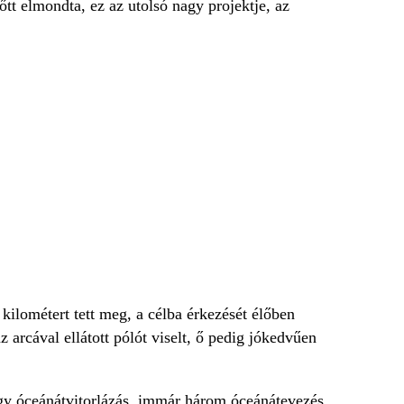
őtt elmondta, ez az utolsó nagy projektje, az
kilométert tett meg, a célba érkezését élőben
 arcával ellátott pólót viselt, ő pedig jókedvűen
gy óceánátvitorlázás, immár három óceánátevezés,