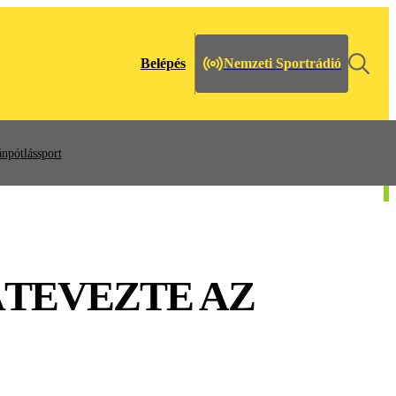
Belépés
Nemzeti Sportrádió
npótlássport
ÁTEVEZTE AZ