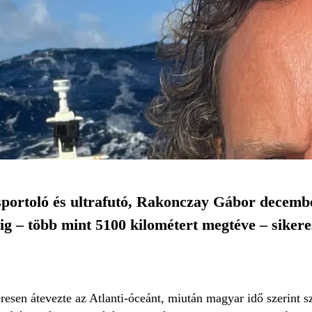
sportoló és ultrafutó, Rakonczay Gábor decembe
ig – több mint 5100 kilométert megtéve – siker
sen átevezte az Atlanti-óceánt, miután magyar idő szerint sz