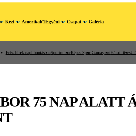
Kézi
Amerika
F1
Egyéni
Csapat
Galéria
Friss hírek napi bontásban
Sportműsor
Képes Sport
Csupasport
Hátsó füves
Utá
OR 75 NAP ALATT 
NT