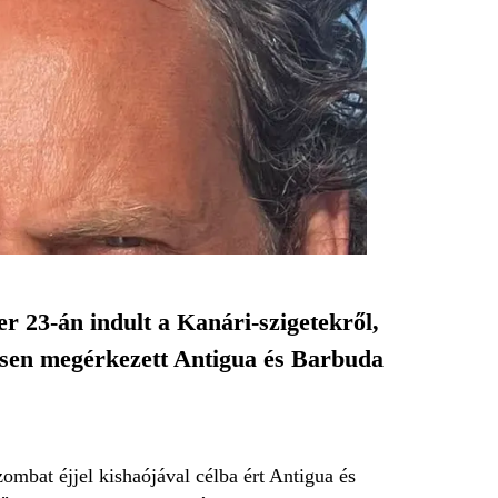
r 23-án indult a Kanári-szigetekről,
esen megérkezett Antigua és Barbuda
ombat éjjel kishaójával célba ért Antigua és