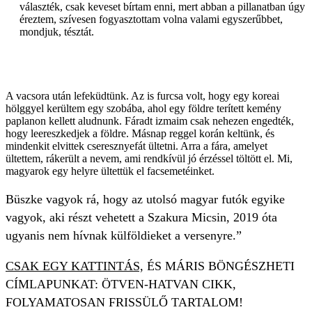
választék, csak keveset bírtam enni, mert abban a pillanatban úgy
éreztem, szívesen fogyasztottam volna valami egyszerűbbet,
mondjuk, tésztát.
A vacsora után lefeküdtünk. Az is furcsa volt, hogy egy koreai
hölggyel kerültem egy szobába, ahol egy földre terített kemény
paplanon kellett aludnunk. Fáradt izmaim csak nehezen engedték,
hogy leereszkedjek a földre. Másnap reggel korán keltünk, és
mindenkit elvittek cseresznyefát ültetni. Arra a fára, amelyet
ültettem, rákerült a nevem, ami rendkívül jó érzéssel töltött el. Mi,
magyarok egy helyre ültettük el facsemetéinket.
Büszke vagyok rá, hogy az utolsó magyar futók egyike
vagyok, aki részt vehetett a Szakura Micsin, 2019 óta
ugyanis nem hívnak külföldieket a versenyre.”
CSAK EGY KATTINTÁS,
ÉS MÁRIS BÖNGÉSZHETI
CÍMLAPUNKAT: ÖTVEN-HATVAN CIKK,
FOLYAMATOSAN FRISSÜLŐ TARTALOM!