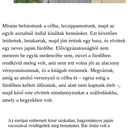
Miután befutottunk a célba, lecsippantottunk, majd az
egyik asztalnál itallal kínáltak bennünket. Ezt követően
leültettek, betakartak, majd jött értünk egy busz, és elvittek
egy neves japán fürdőbe. Elővigyázatosságból nem
mentem be egyik medencébe sem, mivel a fürdőben
rendkívül meleg volt, ami nem tett volna jót az alacsony
vérnyomásomnak, és a kitágult ereimnek. Megvártuk,
amíg az utolsó versenyző is célba ér – egész estig a
fürdőben kellett időznünk, ami alatt nem kaptunk ételt –,
majd késő este elvittek mindannyiunkat a szállodánkba,
amely a hegyekben volt.
Az európai embernek kissé szokatlan, hagyományos japán
vacsorával vendégeltek meg bennünket. Bár óriási volt a