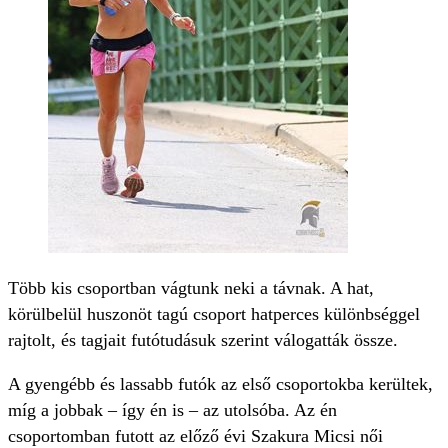
Több kis csoportban vágtunk neki a távnak. A hat,
körülbelül huszonöt tagú csoport hatperces különbséggel
rajtolt, és tagjait futótudásuk szerint válogatták össze.
A gyengébb és lassabb futók az első csoportokba kerültek,
míg a jobbak – így én is – az utolsóba. Az én
csoportomban futott az előző évi Szakura Micsi női