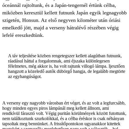
óceánnál rajtoltunk, és a Japán-tengernél értünk célba,
miközben keresztül kellett futnunk Japán egyik legnagyobb
szigetén, Honsun. Az első negyven kilométer után óriási
emelkedő jött, majd a verseny hátralévő részében végig
lefelé ereszkedtünk.
A táv teljesítése közben rengetegszer kellett alagútban futnunk,
ráadásul háttal a forgalomnak, ami éjszaka különlegesen
félelmetes, még akkor is, ha volt rajtunk villogó lámpa. Ijesztően
hangzott a közeledő autók dübörgő hangja, de legalább megtörte
az egyhangúságot.
A verseny egy nagyobb városban ért véget, és az volt a legfurcsább,
hogy minden egyes piros lámpánál meg kellett állnom, ami
rendkívül fárasztó volt. Végig puritán körülmények között futottunk,
nem találkoztunk szurkolókkal, és a célba éréskor is csak néhányan
tapsoltak meg bennünket. A frissítőpontokon ugyanakkor kitettek
magukért a szervezők: meglehetősen nagy volt a választék – hal,