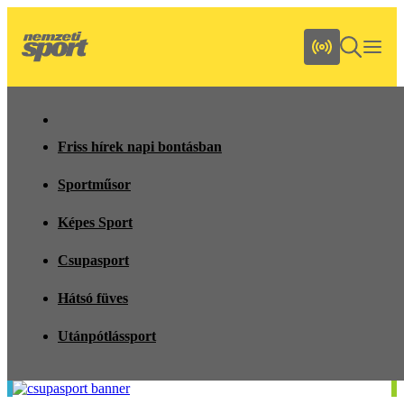
Friss hírek napi bontásban
Sportműsor
Képes Sport
Csupasport
Hátsó füves
Utánpótlássport