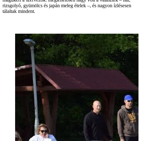
rizsgolyó, gyümölcs és japán meleg ételek –, és nagyon ízlésesen
tálaltak mindent.