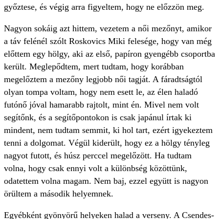
győztese, és végig arra figyeltem, hogy ne előzzön meg.
Nagyon sokáig azt hittem, vezetem a női mezőnyt, amikor
a táv felénél szólt Roskovics Miki felesége, hogy van még
előttem egy hölgy, aki az első, papíron gyengébb csoportba
került. Meglepődtem, mert tudtam, hogy korábban
megelőztem a mezőny legjobb női tagját. A fáradtságtól
olyan tompa voltam, hogy nem esett le, az élen haladó
futónő jóval hamarabb rajtolt, mint én. Mivel nem volt
segítőnk, és a segítőpontokon is csak japánul írtak ki
mindent, nem tudtam semmit, ki hol tart, ezért igyekeztem
tenni a dolgomat. Végül kiderült, hogy ez a hölgy tényleg
nagyot futott, és húsz perccel megelőzött. Ha tudtam
volna, hogy csak ennyi volt a különbség közöttünk,
odatettem volna magam. Nem baj, ezzel együtt is nagyon
örültem a második helyemnek.
Egyébként gyönyörű helyeken halad a verseny. A Csendes-