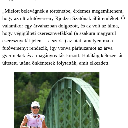
„Mielőtt belevágnék a történetbe, érdemes megemlítenem,
hogy az ultrafutóverseny Rjodzsi Szatónak állít emléket. Ő
valamikor egy árvaházban dolgozott, és az volt az álma,
hogy végigülteti cseresznyefákkal (a szakura magyarul
cseresznyefát jelent – a szerk.) az utat, amelyen ma a
futóversenyt rendezik, így vonva párhuzamot az árva
gyermekek és a magányos fák között. Haláláig kétezer fát
ültetett, utána önkéntesek folytatták, amit elkezdett.