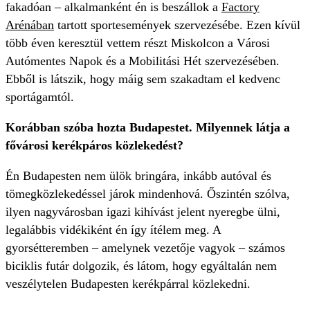
fakadóan – alkalmanként én is beszállok a
Factory
Arénában
tartott sportesemények szervezésébe. Ezen kívül
több éven keresztül vettem részt Miskolcon a Városi
Autómentes Napok és a Mobilitási Hét szervezésében.
Ebből is látszik, hogy máig sem szakadtam el kedvenc
sportágamtól.
Korábban szóba hozta Budapestet. Milyennek látja a
fővárosi kerékpáros közlekedést?
Én Budapesten nem ülök bringára, inkább autóval és
tömegközlekedéssel járok mindenhová. Őszintén szólva,
ilyen nagyvárosban igazi kihívást jelent nyeregbe ülni,
legalábbis vidékiként én így ítélem meg. A
gyorsétteremben – amelynek vezetője vagyok – számos
biciklis futár dolgozik, és látom, hogy egyáltalán nem
veszélytelen Budapesten kerékpárral közlekedni.