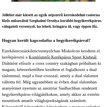
Jóllehet már kiesett az egyik népszerű kereskedelmi csatorna
főzős műsorából Szeghalmi Orsolya korábbi hegyikerékpáros-
válogatott versenyző, ha teheti, bringára ül, vagy éppen főz.
Hogyan került kapcsolatba a hegyikerékpárral?
Ezerkilencszázkilencvennyolcban Miskolcon kezdtem el
kerékpározni a
Komlóstetői Kerékpáros Sport Klubnál
.
Diákként először a cross country szakágban próbáltam ki
magam, kétezerkettőben kezdtem el foglalkozni a dual
slalommal, majd a four-crosszal, amely a dual slalomot
váltotta fel. Még ugyanebben az évben dual slalomban
aranyérmet nyertem az ausztriai Saalbachban rendezett
hegyikerékpáros-világjátékokon, amely akkor az extrém
mountisok amatőr világbajnokságának számított.
Kétezeröttől kétezerhétig képviseltem a magyar színeket