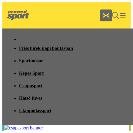
Friss hírek napi bontásban
Sportműsor
Képes Sport
Csupasport
Hátsó füves
Utánpótlássport