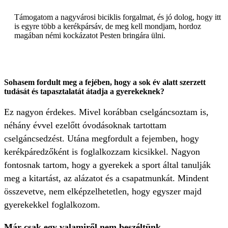
Támogatom a nagyvárosi biciklis forgalmat, és jó dolog, hogy itt
is egyre több a kerékpársáv, de meg kell mondjam, hordoz
magában némi kockázatot Pesten bringára ülni.
Sohasem fordult meg a fejében, hogy a sok év alatt szerzett
tudását és tapasztalatát átadja a gyerekeknek?
Ez nagyon érdekes. Mivel korábban cselgáncsoztam is,
néhány évvel ezelőtt óvodásoknak tartottam
cselgáncsedzést. Utána megfordult a fejemben, hogy
kerékpáredzőként is foglalkozzam kicsikkel. Nagyon
fontosnak tartom, hogy a gyerekek a sport által tanulják
meg a kitartást, az alázatot és a csapatmunkát. Mindent
összevetve, nem elképzelhetetlen, hogy egyszer majd
gyerekekkel foglalkozom.
Már csak egy valamiről nem beszéltünk.