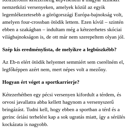
nemzetközi versenyeken, amelyek közül az egyik
legemlékezetesebb a görögországi Európa-bajnokság volt,
amelyen four-crossban ötödik lettem. Ezen kívül – szintén
ebben a szakágban – indultam még a kétezerhetes skóciai
világbajnokságon is, de ott már nem szerepeltem olyan jól.
Szép kis eredménylista, de melyikre a legbüszkébb?
Az Eb-n elért ötödik helyemet semmiért sem cserélném el,
legfőképpen azért nem, mert népes volt a mezőny.
Hogyan ért véget a sportkarrierje?
Kétezerhétben egy pécsi versenyen kifordult a térdem, és
orvosi javallatra abba kellett hagynom a versenyszerű
bringázást. Tudni kell, hogy ebben a sportban a térd és a
gerinc óriási terhelést kap a sok ugratás miatt, így a sérülés
kockázata is nagyobb.