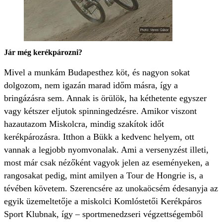
Jár még kerékpározni?
Mivel a munkám Budapesthez köt, és nagyon sokat
dolgozom, nem igazán marad időm másra, így a
bringázásra sem. Annak is örülök, ha kéthetente egyszer
vagy kétszer eljutok spinningedzésre. Amikor viszont
hazautazom Miskolcra, mindig szakítok időt
kerékpározásra. Itthon a Bükk a kedvenc helyem, ott
vannak a legjobb nyomvonalak. Ami a versenyzést illeti,
most már csak nézőként vagyok jelen az eseményeken, a
rangosakat pedig, mint amilyen a Tour de Hongrie is, a
tévében követem. Szerencsére az unokaöcsém édesanyja az
egyik üzemeltetője a miskolci Komlóstetői Kerékpáros
Sport Klubnak, így – sportmenedzseri végzettségemből