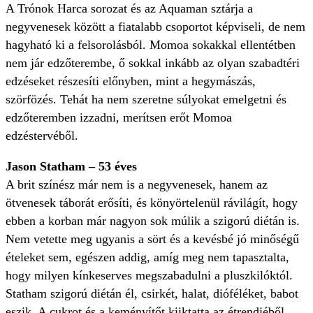
A Trónok Harca sorozat és az Aquaman sztárja a
negyvenesek között a fiatalabb csoportot képviseli, de nem
hagyható ki a felsorolásból. Momoa sokakkal ellentétben
nem jár edzőterembe, ő sokkal inkább az olyan szabadtéri
edzéseket részesíti előnyben, mint a hegymászás,
szörfözés. Tehát ha nem szeretne súlyokat emelgetni és
edzőteremben izzadni, merítsen erőt Momoa
edzéstervéből.
Jason Statham – 53 éves
A brit színész már nem is a negyvenesek, hanem az
ötvenesek táborát erősíti, és könyörtelenül rávilágít, hogy
ebben a korban már nagyon sok múlik a szigorú diétán is.
Nem vetette meg ugyanis a sört és a kevésbé jó minőségű
ételeket sem, egészen addig, amíg meg nem tapasztalta,
hogy milyen kínkeserves megszabadulni a pluszkilóktól.
Statham szigorú diétán él, csirkét, halat, dióféléket, babot
eszik. A cukrot és a keményítőt kiiktatta az étrendjéből,