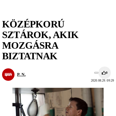
KÖZÉPKORÚ
SZTÁROK, AKIK
MOZGÁSRA
BIZTATNAK
0
P. N.
2020.08.29. 09:29