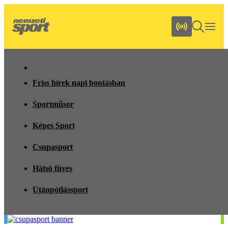
Friss hírek napi bontásban
Sportműsor
Képes Sport
Csupasport
Hátsó füves
Utánpótlássport