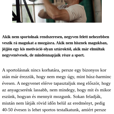
Akik nem sportolnak rendszeresen, negyven felett nehezebben
veszik rá magukat a mozgásra. Akik nem hisznek magukban,
jöjjön egy kis motiváció olyan sztároktól, akik már elmúltak
negyvenévesek, de mindennapjaik része a sport.
A sportolásnak nincs korhatára, persze egy bizonyos kor
után már érezzük, hogy nem megy úgy, mint húsz-harminc
évesen. A negyvenet elérve tapasztaljuk meg először, hogy
az anyagcserénk lassabb, nem mindegy, hogy mit és mikor
eszünk, hogyan és mennyit mozgunk. Sokan feladják,
miután nem látják rövid időn belül az eredményt, pedig
40-50 évesen is lehet sportos testalkatunk, amiért persze