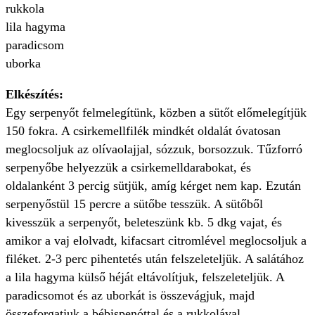
rukkola
lila hagyma
paradicsom
uborka
Elkészítés:
Egy serpenyőt felmelegítünk, közben a sütőt előmelegítjük
150 fokra. A csirkemellfilék mindkét oldalát óvatosan
meglocsoljuk az olívaolajjal, sózzuk, borsozzuk. Tűzforró
serpenyőbe helyezzük a csirkemelldarabokat, és
oldalanként 3 percig sütjük, amíg kérget nem kap. Ezután
serpenyőstül 15 percre a sütőbe tesszük. A sütőből
kivesszük a serpenyőt, beleteszünk kb. 5 dkg vajat, és
amikor a vaj elolvadt, kifacsart citromlével meglocsoljuk a
filéket. 2-3 perc pihentetés után felszeleteljük. A salátához
a lila hagyma külső héját eltávolítjuk, felszeleteljük. A
paradicsomot és az uborkát is összevágjuk, majd
összeforgatjuk a bébispenóttal és a rukkolával.