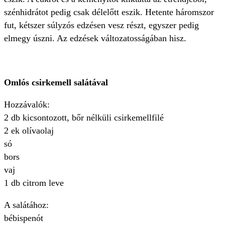
szénhidrátot pedig csak délelőtt eszik. Hetente háromszor
fut, kétszer súlyzós edzésen vesz részt, egyszer pedig
elmegy úszni. Az edzések változatosságában hisz.
Omlós csirkemell salátával
Hozzávalók:
2 db kicsontozott, bőr nélküli csirkemellfilé
2 ek olívaolaj
só
bors
vaj
1 db citrom leve
A salátához:
bébispenót