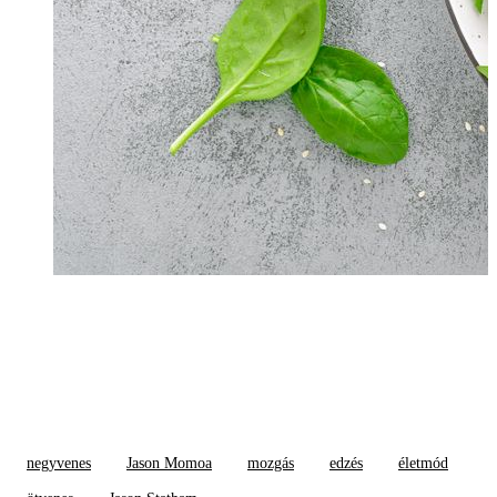
negyvenes
Jason Momoa
mozgás
edzés
életmód