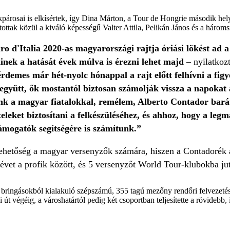
párosai is elkísértek, így Dina Márton, a Tour de Hongrie második helyez
ottak közül a kiváló képességű Valter Attila, Pelikán János és a három
o d'Italia 2020-as magyarországi rajtja óriási lökést ad
ek a hatását évek múlva is érezni lehet majd
– nyilatkoz
 érdemes már hét-nyolc hónappal a rajt előtt felhívni a fi
m együtt, ők mostantól biztosan számolják vissza a napoka
ünk a magyar fiatalokkal, remélem, Alberto Contador ba
teleket biztosítani a felkészüléséhez, és ahhoz, hogy a le
ogatók segítségére is számítunk.”
hetőség a magyar versenyzők számára, hiszen a Contadorék ált
vet a profik között, és 5 versenyzőt World Tour-klubokba jutt
 bringásokból kialakuló szépszámú, 355 tagú mezőny rendőri felvezetéss
 út végéig, a városhatártól pedig két csoportban teljesítette a rövidebb, 