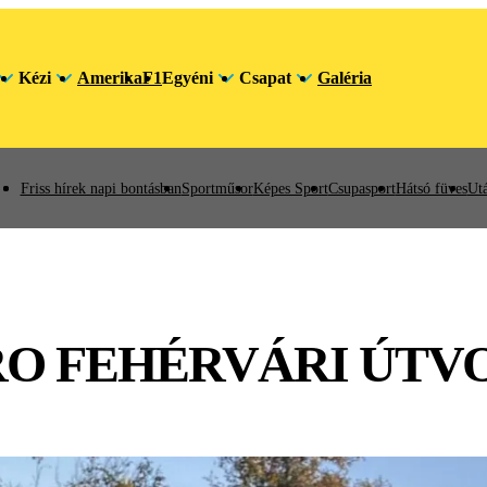
Kézi
Amerika
F1
Egyéni
Csapat
Galéria
Friss hírek napi bontásban
Sportműsor
Képes Sport
Csupasport
Hátsó füves
Utá
RO FEHÉRVÁRI ÚT