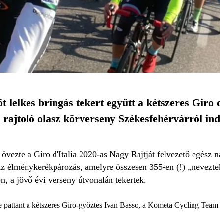
lelkes bringás tekert együtt a kétszeres Giro d
rajtoló olasz körverseny Székesfehérvárról ind
 övezte a Giro d'Italia 2020-as Nagy Rajtját felvezető egész
az élménykerékpározás, amelyre összesen 355-en (!) „nevezte
n, a jövő évi verseny útvonalán tekertek.
 pattant a kétszeres Giro-győztes Ivan Basso, a Kometa Cycling Team s