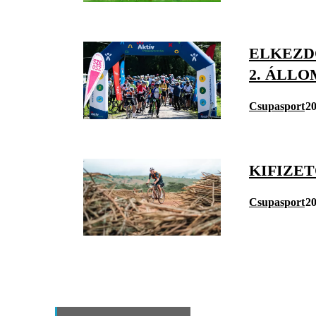
ELKEZD
2. ÁLL
Csupasport
20
KIFIZE
Csupasport
20