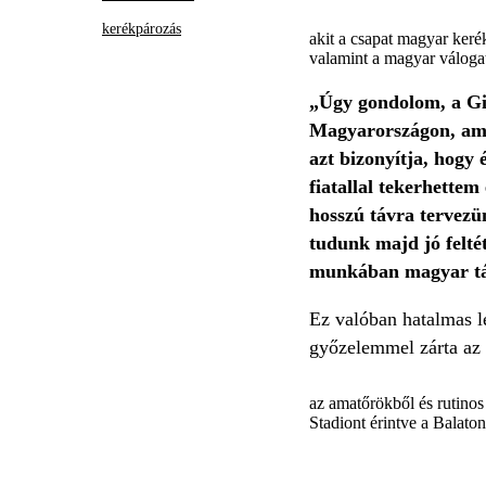
kerékpározás
akit a csapat magyar kerék
valamint a magyar válogat
„Úgy gondolom, a Gir
Magyarországon, amin
azt bizonyítja, hogy
fiatallal tekerhette
hosszú távra tervez
tudunk majd jó felté
munkában magyar tám
Ez valóban hatalmas le
győzelemmel zárta az é
az amatőrökből és rutinos
Stadiont érintve a Balatoni