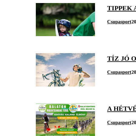
TIPPEK
Csupasport
20
TÍZ JÓ 
Csupasport
20
A HÉTV
Csupasport
20