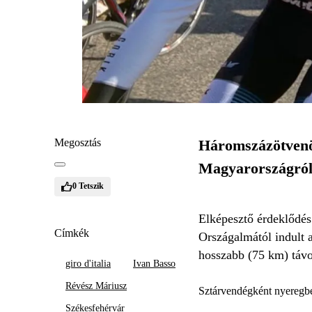
Megosztás
Háromszázötvenöt 
Magyarországról 
0
Tetszik
Elképesztő érdeklődés
Címkék
Országalmától indult 
hosszabb (75 km) távo
giro d'italia
Ivan Basso
Révész Máriusz
Sztárvendégként nyeregbe
Székesfehérvár