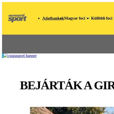
Adatbankok
Magyar foci
Külföldi foci
BEJÁRTÁK A GI