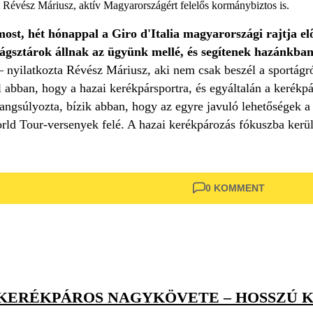
 Révész Máriusz, aktív Magyarországért felelős kormánybiztos is.
most, hét hónappal a Giro d'Italia magyarországi rajtja 
ilágsztárok állnak az ügyünk mellé, és segítenek hazánkba
 nyilatkozta Révész Máriusz, aki nem csak beszél a sportágró
 abban, hogy a hazai kerékpársportra, és egyáltalán a kerékpá
 hangsúlyozta, bízik abban, hogy az egyre javuló lehetőségek a
ld Tour-versenyek felé. A hazai kerékpározás fókuszba kerülé
0 KOMMENT
 KERÉKPÁROS NAGYKÖVETE – HOSSZÚ K