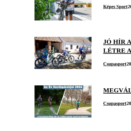
Képes Sport
2
JÓ HÍR
LÉTRE 
Csupasport
20
MEGVÁL
Csupasport
20