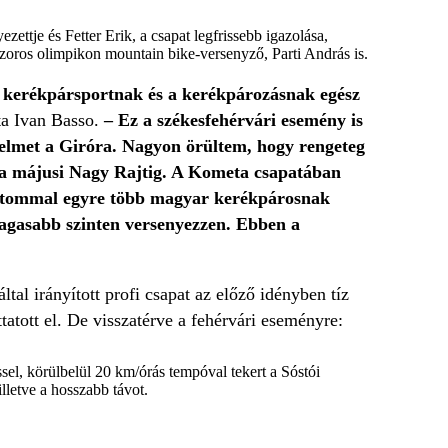
ettje és Fetter Erik, a csapat legfrissebb igazolása,
szoros olimpikon mountain bike-versenyző, Parti András is.
 a kerékpársportnak és a kerékpározásnak egész
ta Ivan Basso.
– Ez a székesfehérvári esemény is
gyelmet a Giróra. Nagyon örültem, hogy rengeteg
t a májusi Nagy Rajtig. A Kometa csapatában
rátommal egyre több magyar kerékpárosnak
gmagasabb szinten versenyezzen. Ebben a
al irányított profi csapat az előző idényben tíz
atott el. De visszatérve a fehérvári eseményre:
el, körülbelül 20 km/órás tempóval tekert a Sóstói
illetve a hosszabb távot.