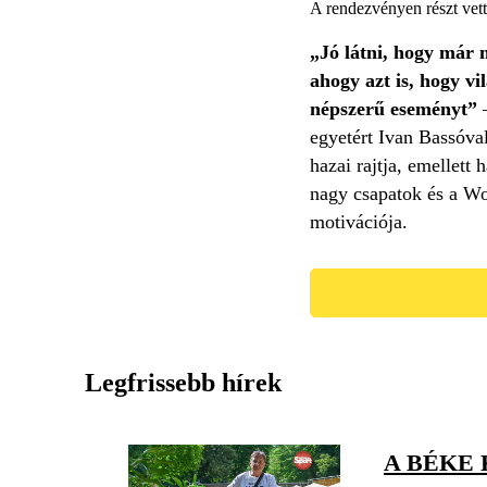
A rendezvényen részt vett
„Jó látni, hogy már 
ahogy azt is, hogy v
népszerű eseményt”
–
egyetért Ivan Bassóval
hazai rajtja, emellett
nagy csapatok és a Wor
motivációja.
Legfrissebb hírek
A BÉKE