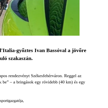
'Italia-győztes Ivan Bassóval a jövőre
uló szakaszán.
 napos rendezvényt Székesfehérváron. Reggel az
k be” – a bringások egy rövidebb (40 km) és egy
portigazgatója,