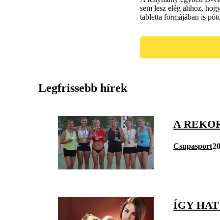
sem lesz elég ahhoz, hogy
tabletta formájában is pót
Legfrissebb hírek
A REKOR
Csupasport
20
ÍGY HA