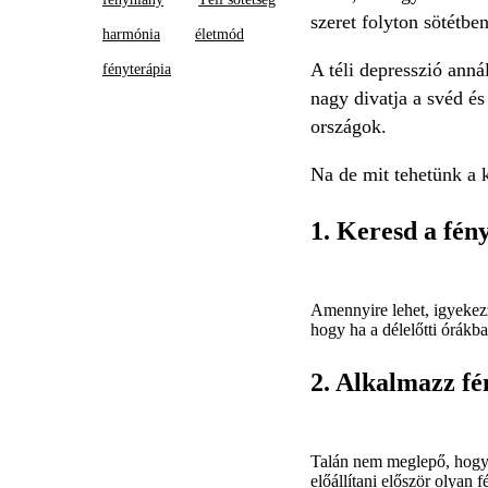
szeret folyton sötétben
harmónia
életmód
A téli depresszió anná
fényterápia
nagy divatja a svéd és
országok.
Na de mit tehetünk a k
1. Keresd a fény
Amennyire lehet, igyekezz
hogy ha a délelőtti órákba
2. Alkalmazz fé
Talán nem meglepő, hogy e
előállítani először olyan