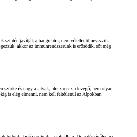
k szintén javítják a hangulatot, nem véletlenül nevezzük
végezzük, akkor az immunrendszerünk is erősödik, sőt még
n szürke és nagy a latyak, plusz rossz a levegő, nem olyan
kig is elég elmenni, nem kell feltétlenül az Alpokban
sak tudunk, tartózkodjunk a szabadban. De valószínűleg ez