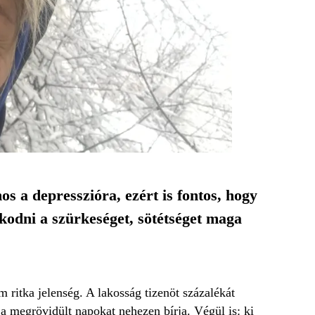
s a depresszióra, ezért is fontos, hogy
alkodni a szürkeséget, sötétséget maga
ritka jelenség. A lakosság tizenöt százalékát
 a megrövidült napokat nehezen bírja. Végül is: ki