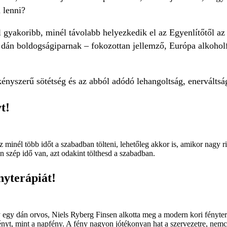
 lenni?
l gyakoribb, minél távolabb helyezkedik el az Egyenlítőtől az
 dán boldogságiparnak – fokozottan jellemző, Európa alkoholfo
ényszerű sötétség és az abból adódó lehangoltság, enerváltsá
t!
 minél több időt a szabadban tölteni, lehetőleg akkor is, amikor nagy r
n szép idő van, azt odakint tölthesd a szabadban.
nyterápiát!
gy dán orvos, Niels Ryberg Finsen alkotta meg a modern kori fényterápia
 fényt, mint a napfény. A fény nagyon jótékonyan hat a szervezetre, nem