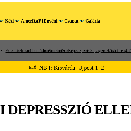
Kézi
Amerika
F1
Egyéni
Csapat
Galéria
Friss hírek napi bontásban
Sportműsor
Képes Sport
Csupasport
Hátsó füves
Utá
NB I: Kisvárda–Újpest 1–2
ÉLŐ!
I DEPRESSZIÓ ELLE