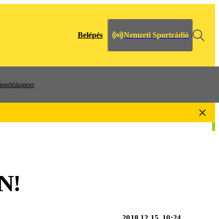
Belépés
Nemzeti Sportrádió
npótlássport
N!
2018.12.15. 10:24