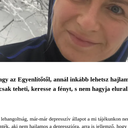
gy az Egyenlítőtől, annál inkább lehetsz hajlamo
i csak teheti, keresse a fényt, s nem hagyja elur
lehangoltság, már-már depresszív állapot a mi tájékunkon nem 
inték, aki nem hajlamos a depresszióra, arra is jellemző, hogy