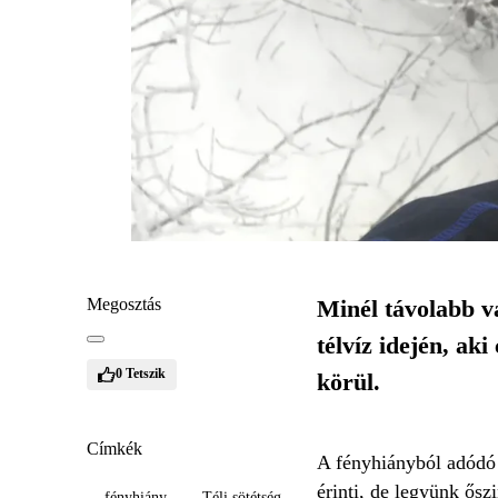
Megosztás
Minél távolabb va
télvíz idején, ak
0
Tetszik
körül.
Címkék
A fényhiányból adódó 
érinti, de legyünk ősz
fényhiány
Téli sötétség