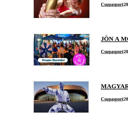
Csupasport
20
JÖN A M
Csupasport
20
MAGYAR
Csupasport
20