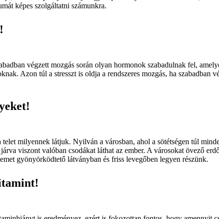
rumát képes szolgáltatni számunkra.
!
szabadban végzett mozgás során olyan hormonok szabadulnak fel, amelye
nak. Azon túl a stresszt is oldja a rendszeres mozgás, ha szabadban 
yeket!
telet milyennek látjuk. Nyilván a városban, ahol a sötétségen túl minde
 járva viszont valóban csodákat láthat az ember. A városokat övező erdő
zemet gyönyörködtető látványban és friss levegőben legyen részünk.
itamint!
aminhiányt is eredményez, ezért is fokozottan fontos, hogy amennyit c