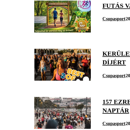
FUTÁS V
Csupasport
20
KERÜLE
DÍJÉRT
Csupasport
20
157 EZR
NAPTÁR
Csupasport
20