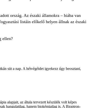
 adott ország. Az északi államokra – hiába van
gyasztási listáin előkelő helyen állnak az északi
g ellen?
itkán süt a nap. A hétvégéidet igyekezz úgy beosztani,
 alapjait, az általa tervezett készülék volt képes
csak hangulatilag, hanem biokémiailag is. A Bioptron-