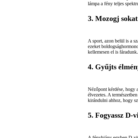
lámpa a fény teljes spekt
3. Mozogj sokat
A sport, azon belül is a 
ezeket boldogsághormonok
kellemesen el is fáradunk.
4. Gyűjts élmén
Nézőpont kérdése, hogy a 
élvezetes. A természetben
kirándulni ahhoz, hogy s
5. Fogyassz D-v
A fényhiány egyben D-vit