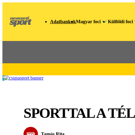
Adatbankok
Magyar foci
Külföldi foci
SPORTTAL A TÉL
Tamás Rita