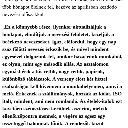
több hónapot ölelnek fel, kezdve az áprilisban kezdődő
nevezési időszakkal.
„Ez a könnyebb része, ilyenkor aktualizáljuk a
honlapot, elindítjuk a nevezési felületet, kezeljük a
beérkező nevezéseket. Igaz, előfordul, hogy egy nap
száz fölötti nevezés érkezik be, és mivel mindent
egyesével dolgozunk fel, amikor hazaérünk munkából,
ez olyan, mint egy második állás. Az asztalomon
egymást érik a kis cetlik, nagy cetlik, papírok,
különböző táblázatok. A verseny előtt két héttel
szabadságot kell kivennem a munkahelyemen, annyi a
meló. Érkeznek a szállítmányok, hozzák az kólát, ISO
italt, mindent, ami nem romlandó. Az ételek-italok ezt
követően szétosztásra kerülnek aszerint, melyik
ellenőrzőpontra mennek, a végére az egész egy
összefüggő halomnak tűnik. A rendezők közül