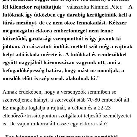
fél kilenckor rajtoltatjuk
– válaszolta Kimmel Péter. –
A
futóknak így útközben egy darabig kerülgetniük kell a
túrás mezőnyt, de ez nem okoz fennakadást. Kétszer
megmozgatni ekkora embertömeget nem lenne
kifizetődő, gazdasági szempontból is így jövünk ki
jobban. A csúsztatott indítás mellett szól még a rajtnak
helyt adó iskola mérete is. A futókkal és rendezőkkel
együtt nagyjából háromszázan vagyunk ott, ami a
befogadóképesség határa, hogy mást ne mondjak, a
mosdók előtt is szép sorok alakulnak ki.”
Annak érdekében, hogy a versenyzők semmiben se
szenvedjenek hiányt, a szervezői stáb 70-80 emberből áll.
Ez magába foglalja a rajtnál, a célban és a 22-23
ellenőrző-/frissítőponton szolgálatot teljesítő személyzetet
is. De vajon mikorra áll össze egy ekkora stáb?