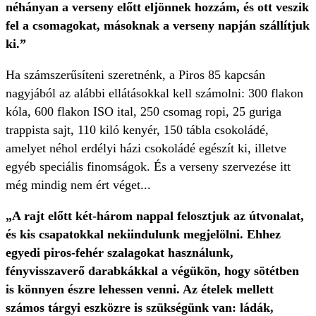
néhányan a verseny előtt eljönnek hozzám, és ott veszik
fel a csomagokat, másoknak a verseny napján szállítjuk
ki.”
Ha számszerűsíteni szeretnénk, a Piros 85 kapcsán
nagyjából az alábbi ellátásokkal kell számolni: 300 flakon
kóla, 600 flakon ISO ital, 250 csomag ropi, 25 guriga
trappista sajt, 110 kiló kenyér, 150 tábla csokoládé,
amelyet néhol erdélyi házi csokoládé egészít ki, illetve
egyéb speciális finomságok. És a verseny szervezése itt
még mindig nem ért véget...
„A rajt előtt két-három nappal felosztjuk az útvonalat,
és kis csapatokkal nekiindulunk megjelölni. Ehhez
egyedi piros-fehér szalagokat használunk,
fényvisszaverő darabkákkal a végükön, hogy sötétben
is könnyen észre lehessen venni. Az ételek mellett
számos tárgyi eszközre is szükségünk van: ládák,