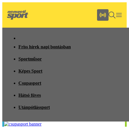
Friss hírek napi bontásban
Sportműsor
Képes Sport
Csupasport
Hátsó füves
Utánpótlássport