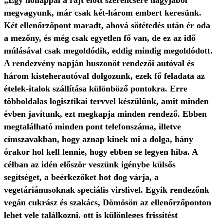
„Egy hónappal a rajt előtt szerencsére nagyjából
megvagyunk, már csak két-három embert keresünk.
Két ellenőrzőpont maradt, ahová sötétedés után ér oda
a mezőny, és még csak egyetlen fő van, de ez az idő
múlásával csak megoldódik, eddig mindig megoldódott.
A rendezvény napján huszonöt rendezői autóval és
három kisteherautóval dolgozunk, ezek fő feladata az
ételek-italok szállítása különböző pontokra. Erre
többoldalas logisztikai tervvel készülünk, amit minden
évben javítunk, ezt megkapja minden rendező. Ebben
megtalálható minden pont telefonszáma, illetve
címszavakban, hogy aznap kinek mi a dolga, hány
órakor hol kell lennie, hogy ebben se legyen hiba. A
célban az idén először veszünk igénybe külsős
segítséget, a beérkezőket hot dog várja, a
vegetáriánusoknak speciális virslivel. Egyik rendezőnk
vegán cukrász és szakács, Dömösön az ellenőrzőponton
lehet vele találkozni, ott is különleges frissítést