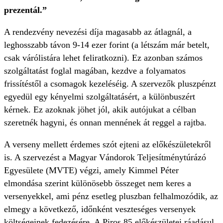
prezentál.”
A rendezvény nevezési díja magasabb az átlagnál, a
leghosszabb távon 9-14 ezer forint (a létszám már betelt,
csak várólistára lehet feliratkozni). Ez azonban számos
szolgáltatást foglal magában, kezdve a folyamatos
frissítéstől a csomagok kezeléséig. A szervezők pluszpénzt
egyedül egy kényelmi szolgáltatásért, a különbuszért
kérnek. Ez azoknak jöhet jól, akik autójukat a célban
szeretnék hagyni, és onnan mennének át reggel a rajtba.
A verseny mellett érdemes szót ejteni az előkészületekről
is. A szervezést a Magyar Vándorok Teljesítménytúrázó
Egyesülete (MVTE) végzi, amely Kimmel Péter
elmondása szerint különösebb összeget nem keres a
versenyekkel, ami pénz esetleg pluszban felhalmozódik, az
elmegy a következő, időnként veszteséges versenyek
költségeinek fedezésére. A Piros 85 előkészületei ráadásul