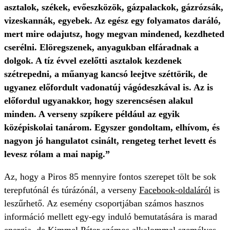
asztalok, székek, evőeszközök, gázpalackok, gázrózsák,
vizeskannák, egyebek. Az egész egy folyamatos daráló,
mert mire odajutsz, hogy megvan mindened, kezdheted
cserélni. Elöregszenek, anyagukban elfáradnak a
dolgok. A tíz évvel ezelőtti asztalok kezdenek
szétrepedni, a műanyag kancsó leejtve széttörik, de
ugyanez előfordult vadonatúj vágódeszkával is. Az is
előfordul ugyanakkor, hogy szerencsésen alakul
minden. A verseny szpíkere például az egyik
középiskolai tanárom. Egyszer gondoltam, elhívom, és
nagyon jó hangulatot csinált, rengeteg terhet levett és
levesz rólam a mai napig.”
Az, hogy a Piros 85 mennyire fontos szerepet tölt be sok
terepfutónál és túrázónál, a verseny
Facebook-oldaláról
is
leszűrhető. Az esemény csoportjában számos hasznos
információ mellett egy-egy induló bemutatására is marad