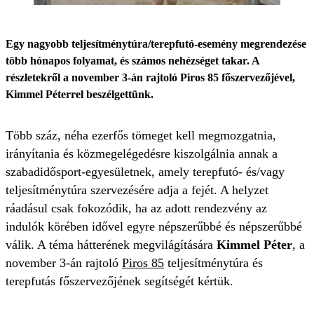
Egy nagyobb teljesítménytúra/terepfutó-esemény megrendezése
több hónapos folyamat, és számos nehézséget takar. A
részletekről a november 3-án rajtoló Piros 85 főszervezőjével,
Kimmel Péterrel beszélgettünk.
Több száz, néha ezerfős tömeget kell megmozgatnia,
irányítania és közmegelégedésre kiszolgálnia annak a
szabadidősport-egyesületnek, amely terepfutó- és/vagy
teljesítménytúra szervezésére adja a fejét. A helyzet
ráadásul csak fokozódik, ha az adott rendezvény az
indulók körében idővel egyre népszerűbbé és népszerűbbé
válik. A téma hátterének megvilágítására
Kimmel Péter
, a
november 3-án rajtoló
Piros 85
teljesítménytúra és
terepfutás főszervezőjének segítségét kértük.