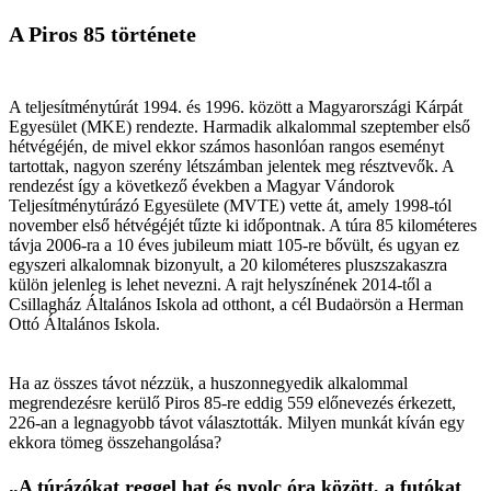
A Piros 85 története
A teljesítménytúrát 1994. és 1996. között a Magyarországi Kárpát
Egyesület (MKE) rendezte. Harmadik alkalommal szeptember első
hétvégéjén, de mivel ekkor számos hasonlóan rangos eseményt
tartottak, nagyon szerény létszámban jelentek meg résztvevők. A
rendezést így a következő években a Magyar Vándorok
Teljesítménytúrázó Egyesülete (MVTE) vette át, amely 1998-tól
november első hétvégéjét tűzte ki időpontnak. A túra 85 kilométeres
távja 2006-ra a 10 éves jubileum miatt 105-re bővült, és ugyan ez
egyszeri alkalomnak bizonyult, a 20 kilométeres pluszszakaszra
külön jelenleg is lehet nevezni. A rajt helyszínének 2014-től a
Csillagház Általános Iskola ad otthont, a cél Budaörsön a Herman
Ottó Általános Iskola.
Ha az összes távot nézzük, a huszonnegyedik alkalommal
megrendezésre kerülő Piros 85-re eddig 559 előnevezés érkezett,
226-an a legnagyobb távot választották. Milyen munkát kíván egy
ekkora tömeg összehangolása?
„A túrázókat reggel hat és nyolc óra között, a futókat