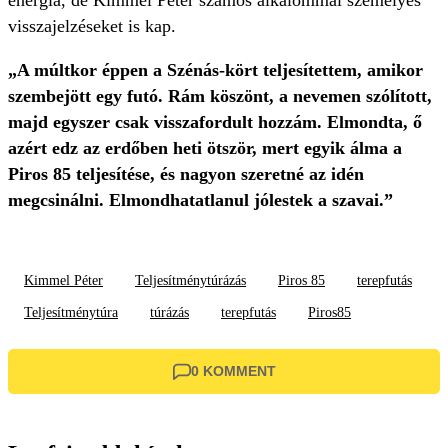
energia, de Kimmel Péter számos alkalommal személyes
visszajelzéseket is kap.
„A múltkor éppen a Szénás-kört teljesítettem, amikor
szembejött egy futó. Rám köszönt, a nevemen szólított,
majd egyszer csak visszafordult hozzám. Elmondta, ő
azért edz az erdőben heti ötször, mert egyik álma a
Piros 85 teljesítése, és nagyon szeretné az idén
megcsinálni. Elmondhatatlanul jólestek a szavai.”
Kimmel Péter
Teljesítménytúrázás
Piros 85
terepfutás
Teljesítménytúra
túrázás
terepfutás
Piros85
0 KOMMENT