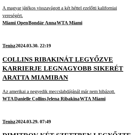
A magyar játékos visszavágott a két héttel ezelőtti kaliforniai
vereségért.
Miami Open
Bondár Anna
WTA Miami
Tenisz
2024.03.30. 22:19
COLLINS RIBAKINÁT LEGYŐZVE
KARRIERJE LEGNAGYOBB SIKERÉT
ARATTA MIAMIBAN
Az amerikai a negyedik meccslabdájánál már nem hibázott.
WTA
Danielle Collins
Jelena Ribakina
WTA Miami
Tenisz
2024.03.29. 07:49