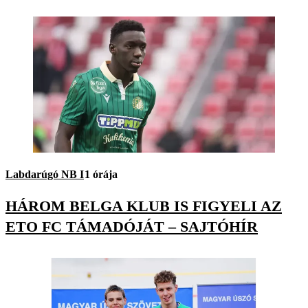
Labdarúgó NB I
1 órája
HÁROM BELGA KLUB IS FIGYELI AZ
ETO FC TÁMADÓJÁT – SAJTÓHÍR