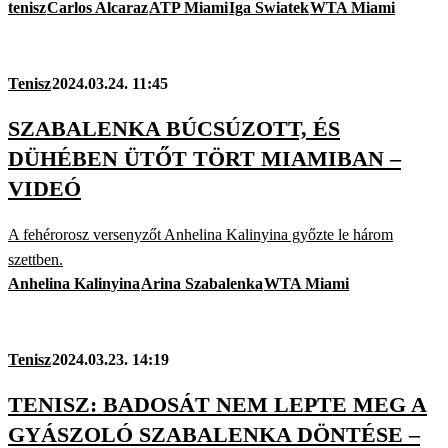
tenisz
Carlos Alcaraz
ATP Miami
Iga Swiatek
WTA Miami
Tenisz
2024.03.24. 11:45
SZABALENKA BÚCSÚZOTT, ÉS
DÜHÉBEN ÜTŐT TÖRT MIAMIBAN –
VIDEÓ
A fehérorosz versenyzőt Anhelina Kalinyina győzte le három
szettben.
Anhelina Kalinyina
Arina Szabalenka
WTA Miami
Tenisz
2024.03.23. 14:19
TENISZ: BADOSÁT NEM LEPTE MEG A
GYÁSZOLÓ SZABALENKA DÖNTÉSE –