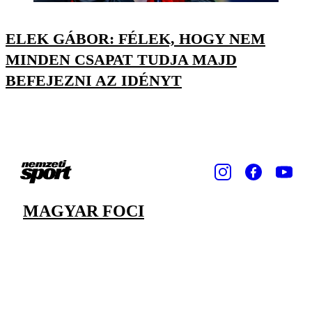
ELEK GÁBOR: FÉLEK, HOGY NEM
MINDEN CSAPAT TUDJA MAJD
BEFEJEZNI AZ IDÉNYT
MAGYAR FOCI