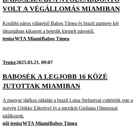
VOLT A VÉGÁLLOMÁS MIAMIBAN
Korábbi páros világelső Babos Tímea és brazil partnere két
játszmában kikapott a hetedik kiemelt párostól.
tenisz
WTA Miami
Babos Tímea
Tenisz
2025.03.21. 09:07
BABOSÉK A LEGJOBB 16 KÖZÉ
JUTOTTAK MIAMIBAN
A magyar játékos oldalán a brazil Luisa Stefanival csütörtök este a
norvég Ulrikke Eikerivel és a mexikói Giuliana Olmosszal
találkozott.
női tenisz
WTA Miami
Babos Tímea