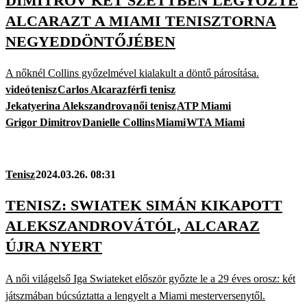
DIMITROV KÉT SZETTBEN LEGYŐZTE
ALCARAZT A MIAMI TENISZTORNA
NEGYEDDÖNTŐJÉBEN
A nőknél Collins győzelmével kialakult a döntő párosítása.
videó
tenisz
Carlos Alcaraz
férfi tenisz
Jekatyerina Alekszandrova
női tenisz
ATP Miami
Grigor Dimitrov
Danielle Collins
Miami
WTA Miami
Tenisz
2024.03.26. 08:31
TENISZ: SWIATEK SIMÁN KIKAPOTT
ALEKSZANDROVÁTÓL, ALCARAZ
ÚJRA NYERT
A női világelső Iga Swiateket először győzte le a 29 éves orosz: két
játszmában búcsúztatta a lengyelt a Miami mesterversenytől.