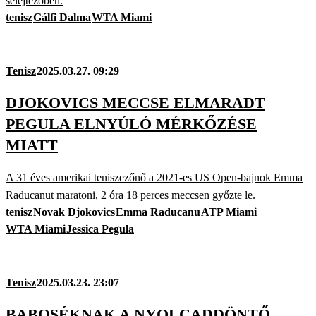
selejtezőben.
tenisz
Gálfi Dalma
WTA Miami
Tenisz
2025.03.27. 09:29
DJOKOVICS MECCSE ELMARADT
PEGULA ELNYÚLÓ MÉRKŐZÉSE
MIATT
A 31 éves amerikai teniszezőnő a 2021-es US Open-bajnok Emma
Raducanut maratoni, 2 óra 18 perces meccsen győzte le.
tenisz
Novak Djokovics
Emma Raducanu
ATP Miami
WTA Miami
Jessica Pegula
Tenisz
2025.03.23. 23:07
BABOSÉKNAK A NYOLCADDÖNTŐ