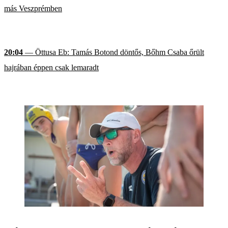
más Veszprémben
20:04
— Öttusa Eb: Tamás Botond döntős, Bőhm Csaba őrült
hajrában éppen csak lemaradt