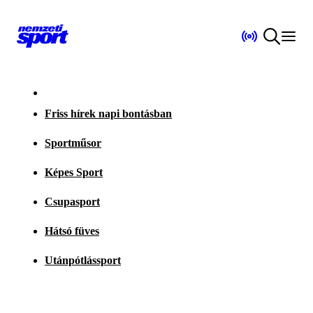
Friss hírek napi bontásban
Sportműsor
Képes Sport
Csupasport
Hátsó füves
Utánpótlássport