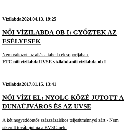
Vízilabda
2024.04.13. 19:25
NŐI VÍZILABDA OB I: GYŐZTEK AZ
ESÉLYESEK
Nem változott az állás a tabella élcsoportjában.
FTC női vízilabda
UVSE vízilabda
női vízilabda ob I
Vízilabda
2017.01.15. 13:41
NŐI VÍZI EL: NYOLC KÖZÉ JUTOTT A
DUNAÚJVÁROS ÉS AZ UVSE
A két negyeddöntős százszázalékos teljesítménnyel zárt • Nem
sikerült továbbjutnia a BVSC-nek.