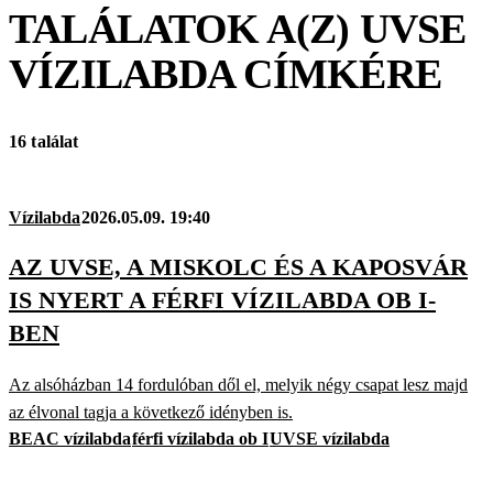
TALÁLATOK A(Z)
UVSE
VÍZILABDA
CÍMKÉRE
16 találat
Vízilabda
2026.05.09. 19:40
AZ UVSE, A MISKOLC ÉS A KAPOSVÁR
IS NYERT A FÉRFI VÍZILABDA OB I-
BEN
Az alsóházban 14 fordulóban dől el, melyik négy csapat lesz majd
az élvonal tagja a következő idényben is.
BEAC vízilabda
férfi vízilabda ob I
UVSE vízilabda