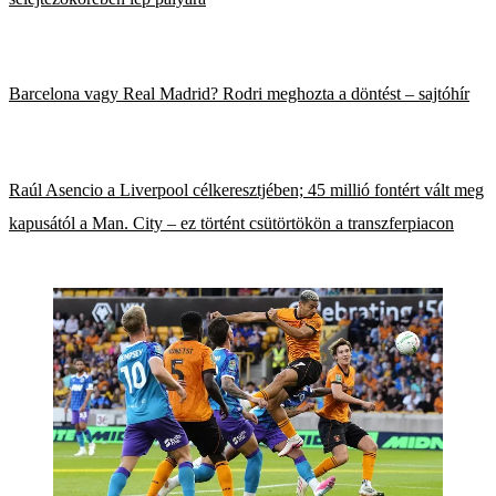
Barcelona vagy Real Madrid? Rodri meghozta a döntést – sajtóhír
Raúl Asencio a Liverpool célkeresztjében; 45 millió fontért vált meg
kapusától a Man. City – ez történt csütörtökön a transzferpiacon