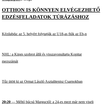
OTTHON IS KÖNNYEN ELVÉGEZHETŐ
EDZÉSFELADATOK TÚRÁZÁSHOZ
Kézilabda: az 5. helyért folytatják az U18-as fiúk az Eb-n
NHL: a Kings szobrot állít és visszavonultatja Kopitar
mezszámát
Tűz ütött ki az Ormai László Asztalitenisz Csarnokban
20:20
— Méltó búcsú Marguctól: a 24-es mezt már nem viseli