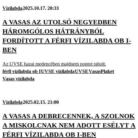
Vízilabda
2025.10.17. 20:33
A VASAS AZ UTOLSÓ NEGYEDBEN
HÁROMGÓLOS HÁTRÁNYBÓL
FORDÍTOTT A FÉRFI VÍZILABDA OB I-
BEN
Az UVSE hazai medencében majdnem pontot rabolt.
férfi vízilabda ob I
UVSE vízilabda
UVSE
VasasPlaket
Vasas vízilabda
Vízilabda
2025.02.15. 21:00
A VASAS A DEBRECENNEK, A SZOLNOK
A MISKOLCNAK NEM ADOTT ESÉLYT A
FÉRFI VÍZILABDA OB I-BEN