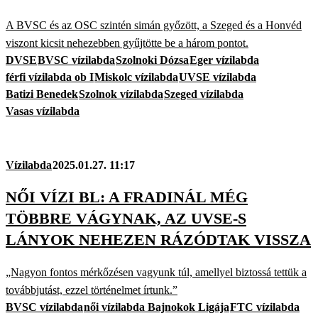
A BVSC és az OSC szintén simán győzött, a Szeged és a Honvéd
viszont kicsit nehezebben gyűjtötte be a három pontot.
DVSE
BVSC vízilabda
Szolnoki Dózsa
Eger vízilabda
férfi vízilabda ob I
Miskolc vízilabda
UVSE vízilabda
Batizi Benedek
Szolnok vízilabda
Szeged vízilabda
Vasas vízilabda
Vízilabda
2025.01.27. 11:17
NŐI VÍZI BL: A FRADINÁL MÉG
TÖBBRE VÁGYNAK, AZ UVSE-S
LÁNYOK NEHEZEN RÁZÓDTAK VISSZA
„Nagyon fontos mérkőzésen vagyunk túl, amellyel biztossá tettük a
továbbjutást, ezzel történelmet írtunk.”
BVSC vízilabda
női vízilabda Bajnokok Ligája
FTC vízilabda