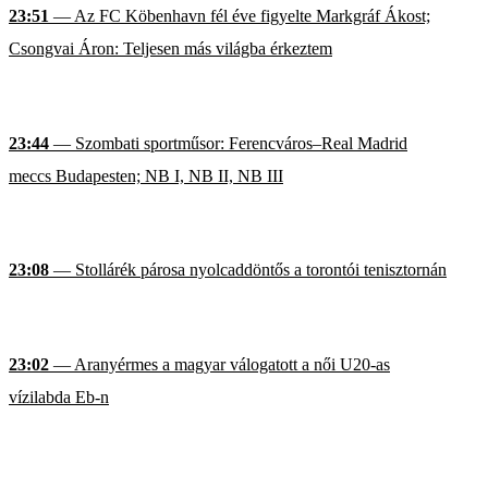
23:51
— Az FC Köbenhavn fél éve figyelte Markgráf Ákost;
Csongvai Áron: Teljesen más világba érkeztem
23:44
— Szombati sportműsor: Ferencváros–Real Madrid
meccs Budapesten; NB I, NB II, NB III
23:08
— Stollárék párosa nyolcaddöntős a torontói tenisztornán
23:02
— Aranyérmes a magyar válogatott a női U20-as
vízilabda Eb-n