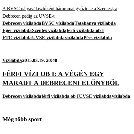
A BVSC pályaválasztóként hárommal győzte le a Szentest, a
Debrecen pedig az UVSE-t.
Debrecen vízilabda
BVSC vízilabda
Tatabánya vízilabda
Eger vízilabda
Szentes vízilabda
férfi vízilabda ob I
FTC vízilabda
UVSE vízilabda
vízilabda
Pécs vízilabda
Vízilabda
2015.03.19. 20:48
FÉRFI VÍZI OB I: A VÉGÉN EGY
MARADT A DEBRECENI ELŐNYBŐL
Debrecen vízilabda
férfi vízilabda ob I
UVSE vízilabda
vízilabda
Még több sport