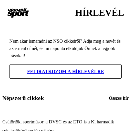
HÍRLEVÉL
Nem akar lemaradni az NSO cikkeiről? Adja meg a nevét és
az e-mail címét, és mi naponta elküldjük Önnek a legjobb
írásokat!
FELIRATKOZOM A HÍRLEVÉLRE
Népszerű cikkek
Összes hír
Csütörtöki sportműsor: a DVSC és az ETO is a Kl harmadik
selejtezőkörében lép pályára