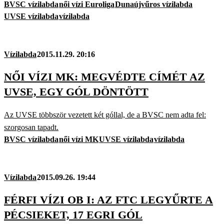
BVSC vízilabda
női vízi Euroliga
Dunaújvűros vízilabda
UVSE vízilabda
vízilabda
Vízilabda
2015.11.29. 20:16
NŐI VÍZI MK: MEGVÉDTE CÍMÉT AZ
UVSE, EGY GÓL DÖNTÖTT
Az UVSE többször vezetett két góllal, de a BVSC nem adta fel:
szorgosan tapadt.
BVSC vízilabda
női vízi MK
UVSE vízilabda
vízilabda
Vízilabda
2015.09.26. 19:44
FÉRFI VÍZI OB I: AZ FTC LEGYŰRTE A
PÉCSIEKET, 17 EGRI GÓL