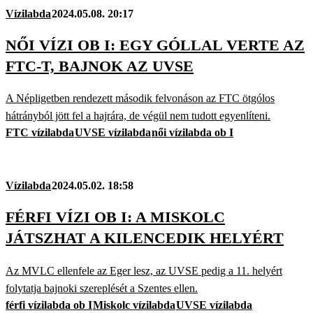
Vízilabda
2024.05.08. 20:17
NŐI VÍZI OB I: EGY GÓLLAL VERTE AZ
FTC-T, BAJNOK AZ UVSE
A Népligetben rendezett második felvonáson az FTC ötgólos
hátrányból jött fel a hajrára, de végül nem tudott egyenlíteni.
FTC vízilabda
UVSE vízilabda
női vízilabda ob I
Vízilabda
2024.05.02. 18:58
FÉRFI VÍZI OB I: A MISKOLC
JÁTSZHAT A KILENCEDIK HELYÉRT
Az MVLC ellenfele az Eger lesz, az UVSE pedig a 11. helyért
folytatja bajnoki szereplését a Szentes ellen.
férfi vízilabda ob I
Miskolc vízilabda
UVSE vízilabda