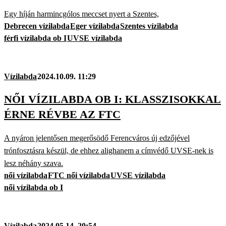
Egy híján harmincgólos meccset nyert a Szentes,
Debrecen vízilabda
Eger vízilabda
Szentes vízilabda
férfi vízilabda ob I
UVSE vízilabda
Vízilabda
2024.10.09. 11:29
NŐI VÍZILABDA OB I: KLASSZISOKKAL
ÉRNE RÉVBE AZ FTC
A nyáron jelentősen megerősödő Ferencváros új edzőjével
trónfosztásra készül, de ehhez alighanem a címvédő UVSE-nek is
lesz néhány szava.
női vízilabda
FTC női vízilabda
UVSE vízilabda
női vízilabda ob I
Vízilabda
2024.05.14. 20:54