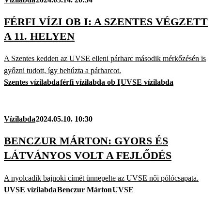
FÉRFI VÍZI OB I: A SZENTES VÉGZETT
A 11. HELYEN
A Szentes kedden az UVSE elleni párharc második mérkőzésén is
győzni tudott, így behúzta a párharcot.
Szentes vízilabda
férfi vízilabda ob I
UVSE vízilabda
Vízilabda
2024.05.10. 10:30
BENCZUR MÁRTON: GYORS ÉS
LÁTVÁNYOS VOLT A FEJLŐDÉS
A nyolcadik bajnoki címét ünnepelte az UVSE női pólócsapata.
UVSE vízilabda
Benczur Márton
UVSE