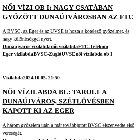
NŐI VÍZI OB I: NAGY CSATÁBAN
GYŐZÖTT DUNAÚJVÁROSBAN AZ FTC
A BVSC, az Eger és az UVSE is hozta a kötelező győzelmet, és
nagy különbséggel nyert.
Dunaújváros vízilabda
női vízilabda
FTC-Telekom
Eger vízilabda
BVSC-Zugló
UVSE
női vízilabda ob I
Vízilabda
2024.10.05. 21:50
NŐI VÍZILABDA BL: TAROLT A
DUNAÚJVÁROS, SZÉTLÖVÉSBEN
KAPOTT KI AZ EGER
A három győzelem után a már továbbjutott BVSC elszenvedte első
vereségét.