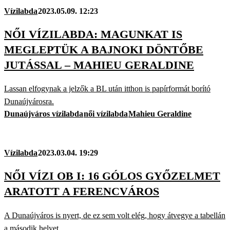
Vízilabda
2023.05.09. 12:23
NŐI VÍZILABDA: MAGUNKAT IS
MEGLEPTÜK A BAJNOKI DÖNTŐBE
JUTÁSSAL – MAHIEU GERALDINE
Lassan elfogynak a jelzők a BL után itthon is papírformát borító
Dunaújvárosra.
Dunaújváros vízilabda
női vízilabda
Mahieu Geraldine
Vízilabda
2023.03.04. 19:29
NŐI VÍZI OB I: 16 GÓLOS GYŐZELMET
ARATOTT A FERENCVÁROS
A Dunaújváros is nyert, de ez sem volt elég, hogy átvegye a tabellán
a második helyet.