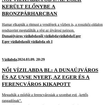
KERÜLT ELŐNYBE A
BRONZPÁRHARCBAN
Hamar elkapták a ritmust a vendégek a vízben is, a rosszkéz-oldalon
rendszerint megtalálták a rést az újvárosi pajzson.
Dunaújváros vízilabda
női vízilabda
vízilabda
Eger
Eger vízilabda
női vízilabda ob I
Vízilabda
2024.03.09. 20:29
NŐI VÍZILABDA BL: A DUNAÚJVÁROS
ÉS AZ UVSE NYERT, AZ EGER ÉS A
FERENCVÁROS KIKAPOTT
Megadták a módját a ferencvárosiak a szombat esti „kettős
rangadónak”.