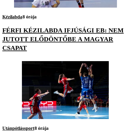
Kézilabda
8 órája
FÉRFI KÉZILABDA IFJÚSÁGI EB: NEM
JUTOTT ELŐDÖNTŐBE A MAGYAR
CSAPAT
Utánpótlássport
8 órája