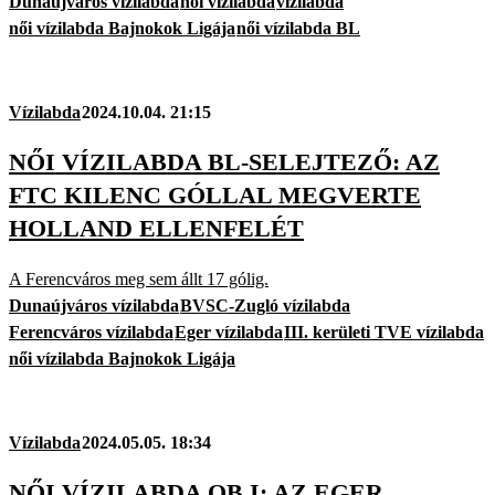
Dunaújváros vízilabda
női vízilabda
vízilabda
női vízilabda Bajnokok Ligája
női vízilabda BL
Vízilabda
2024.10.04. 21:15
NŐI VÍZILABDA BL-SELEJTEZŐ: AZ
FTC KILENC GÓLLAL MEGVERTE
HOLLAND ELLENFELÉT
A Ferencváros meg sem állt 17 gólig.
Dunaújváros vízilabda
BVSC-Zugló vízilabda
Ferencváros vízilabda
Eger vízilabda
III. kerületi TVE vízilabda
női vízilabda Bajnokok Ligája
Vízilabda
2024.05.05. 18:34
NŐI VÍZILABDA OB I: AZ EGER