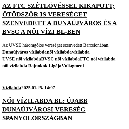
AZ FTC SZÉTLÖVÉSSEL KIKAPOTT;
ÖTÖDSZÖR IS VERESÉGET
SZENVEDETT A DUNAÚJVÁROS ÉS A
BVSC A NŐI VÍZI BL-BEN
Az UVSE háromgólos vereséget szenvedett Barcelonában.
Dunaújváros vízilabda
női vízilabda
vízilabda
UVSE női vízilabda
BVSC női vízilabda
FTC női vízilabda
női vízilabda Bajnokok Ligája
Vuliagmeni
Vízilabda
2025.01.25. 14:07
NŐI VÍZILABDA BL: ÚJABB
DUNAÚJVÁROSI VERESÉG
SPANYOLORSZÁGBAN