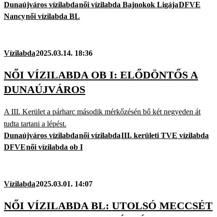
Dunaújváros vízilabda
női vízilabda Bajnokok Ligája
DFVE
Nancy
női vízilabda BL
Vízilabda
2025.03.14. 18:36
NŐI VÍZILABDA OB I: ELŐDÖNTŐS A
DUNAÚJVÁROS
A III. Kerület a párharc második mérkőzésén bő két negyeden át
tudta tartani a lépést.
Dunaújváros vízilabda
női vízilabda
III. kerületi TVE vízilabda
DFVE
női vízilabda ob I
Vízilabda
2025.03.01. 14:07
NŐI VÍZILABDA BL: UTOLSÓ MECCSÉT