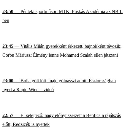
23:50
— Pénteki sportműsor: MTK–Puskás Akadémia az NB I-
ben
23:45
— Vitális Milán gyerekként érkezett, bajnokként távozik;
Corbu Máriusz: Élmény lenne Mohamed Szalah ellen játszani
23:00
— Bolla gólt lőtt, majd gólpasszt adott: Észtországban
nyert a Rapid Wien – videó
22:57
— El-selejtező: nagy előnyt szerzett a Benfica a rájátszás
előtt; Redzicék is nyertek