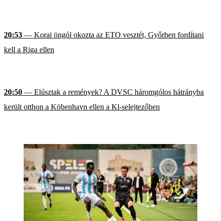
20:53
— Korai öngól okozta az ETO vesztét, Győrben fordítani
kell a Riga ellen
20:50
— Elúsztak a remények? A DVSC háromgólos hátrányba
került otthon a Köbenhavn ellen a Kl-selejtezőben