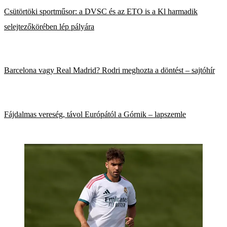
Csütörtöki sportműsor: a DVSC és az ETO is a Kl harmadik
selejtezőkörében lép pályára
Barcelona vagy Real Madrid? Rodri meghozta a döntést – sajtóhír
Fájdalmas vereség, távol Európától a Górnik – lapszemle