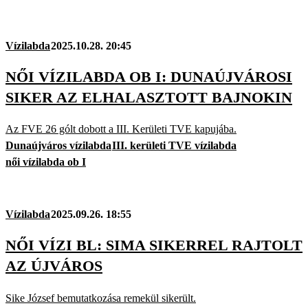
Vízilabda
2025.10.28. 20:45
NŐI VÍZILABDA OB I: DUNAÚJVÁROSI
SIKER AZ ELHALASZTOTT BAJNOKIN
Az FVE 26 gólt dobott a III. Kerületi TVE kapujába.
Dunaújváros vízilabda
III. kerületi TVE vízilabda
női vízilabda ob I
Vízilabda
2025.09.26. 18:55
NŐI VÍZI BL: SIMA SIKERREL RAJTOLT
AZ ÚJVÁROS
Sike József bemutatkozása remekül sikerült.