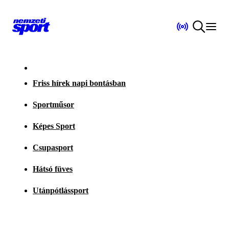
Friss hírek napi bontásban
Sportműsor
Képes Sport
Csupasport
Hátsó füves
Utánpótlássport