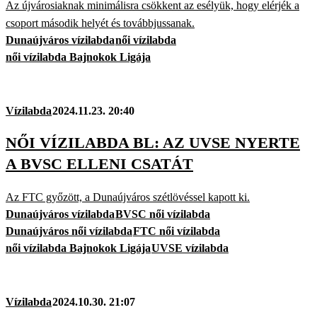
Az újvárosiaknak minimálisra csökkent az esélyük, hogy elérjék a
csoport második helyét és továbbjussanak.
Dunaújváros vízilabda
női vízilabda
női vízilabda Bajnokok Ligája
Vízilabda
2024.11.23. 20:40
NŐI VÍZILABDA BL: AZ UVSE NYERTE
A BVSC ELLENI CSATÁT
Az FTC győzött, a Dunaújváros szétlövéssel kapott ki.
Dunaújváros vízilabda
BVSC női vízilabda
Dunaújváros női vízilabda
FTC női vízilabda
női vízilabda Bajnokok Ligája
UVSE vízilabda
Vízilabda
2024.10.30. 21:07