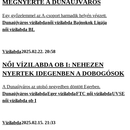
MEGNYERTE A DUNAÚJVÁROS
Egy győzelemmel az A-csoport harmadik helyén végzett.
Dunaújváros vízilabda
női vízilabda Bajnokok Ligája
női vízilabda BL
Vízilabda
2025.02.22. 20:58
NŐI VÍZILABDA OB I: NEHEZEN
NYERTEK IDEGENBEN A DOBOGÓSOK
A Dunaújváros az utolsó negyedben döntött Egerben.
Dunaújváros vízilabda
Eger vízilabda
FTC női vízilabda
UVSE
női vízilabda ob I
Vízilabda
2025.02.15. 21:33