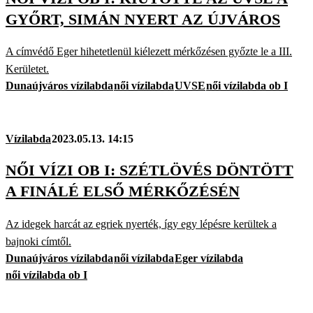
GYŐRT, SIMÁN NYERT AZ ÚJVÁROS
A címvédő Eger hihetetlenül kiélezett mérkőzésen győzte le a III.
Kerületet.
Dunaújváros vízilabda
női vízilabda
UVSE
női vízilabda ob I
Vízilabda
2023.05.13. 14:15
NŐI VÍZI OB I: SZÉTLÖVÉS DÖNTÖTT
A FINÁLÉ ELSŐ MÉRKŐZÉSÉN
Az idegek harcát az egriek nyerték, így egy lépésre kerültek a
bajnoki címtől.
Dunaújváros vízilabda
női vízilabda
Eger vízilabda
női vízilabda ob I