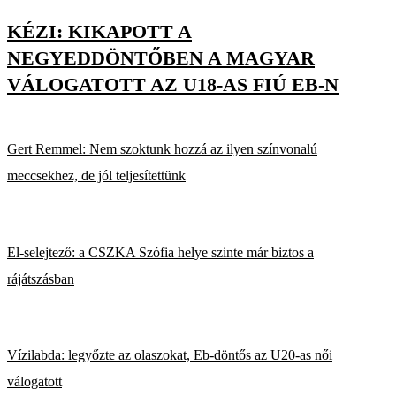
KÉZI: KIKAPOTT A
NEGYEDDÖNTŐBEN A MAGYAR
VÁLOGATOTT AZ U18-AS FIÚ EB-N
Gert Remmel: Nem szoktunk hozzá az ilyen színvonalú
meccsekhez, de jól teljesítettünk
El-selejtező: a CSZKA Szófia helye szinte már biztos a
rájátszásban
Vízilabda: legyőzte az olaszokat, Eb-döntős az U20-as női
válogatott