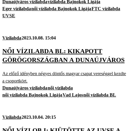
Dunaújváros vízilabda
vízilabda Bajnokok Ligája
Eger vízilabda
női vízilabda Bajnokok Ligája
FTC vízilabda
UVSE
Vízilabda
2023.10.08. 15:04
NŐI VÍZILABDA BL: KIKAPOTT
GÖRÖGORSZÁGBAN A DUNAÚJVÁROS
Az előző idényben négyes döntős magyar csapat vereséggel kezdte
a csoportkört.
Dunaújváros vízilabda
női vízilabda
női vízilabda Bajnokok Ligája
Vad Lajos
női vízilabda BL
Vízilabda
2023.10.04. 20:15
NŐI VÍZI OB I: KIÜTÖTTE AZ UVSE A