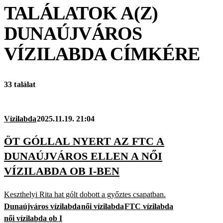
TALÁLATOK A(Z)
DUNAÚJVÁROS
VÍZILABDA
CÍMKÉRE
33 találat
Vízilabda
2025.11.19. 21:04
ÖT GÓLLAL NYERT AZ FTC A
DUNAÚJVÁROS ELLEN A NŐI
VÍZILABDA OB I-BEN
Keszthelyi Rita hat gólt dobott a győztes csapatban.
Dunaújváros vízilabda
női vízilabda
FTC vízilabda
női vízilabda ob I