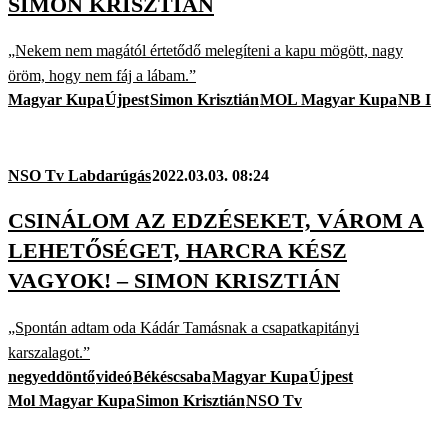
SIMON KRISZTIÁN
„Nekem nem magától értetődő melegíteni a kapu mögött, nagy
öröm, hogy nem fáj a lábam.”
Magyar Kupa
Újpest
Simon Krisztián
MOL Magyar Kupa
NB I
NSO Tv Labdarúgás
2022.03.03. 08:24
CSINÁLOM AZ EDZÉSEKET, VÁROM A
LEHETŐSÉGET, HARCRA KÉSZ
VAGYOK! – SIMON KRISZTIÁN
„Spontán adtam oda Kádár Tamásnak a csapatkapitányi
karszalagot.”
negyeddöntő
videó
Békéscsaba
Magyar Kupa
Újpest
Mol Magyar Kupa
Simon Krisztián
NSO Tv