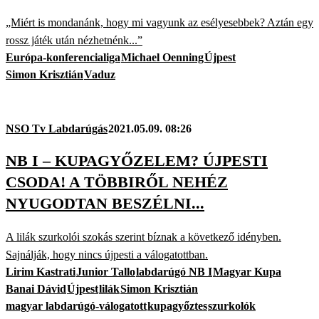
„Miért is mondanánk, hogy mi vagyunk az esélyesebbek? Aztán egy
rossz játék után nézhetnénk...”
Európa-konferencialiga
Michael Oenning
Újpest
Simon Krisztián
Vaduz
NSO Tv Labdarúgás
2021.05.09. 08:26
NB I – KUPAGYŐZELEM? ÚJPESTI
CSODA! A TÖBBIRŐL NEHÉZ
NYUGODTAN BESZÉLNI...
A lilák szurkolói szokás szerint bíznak a következő idényben.
Sajnálják, hogy nincs újpesti a válogatottban.
Lirim Kastrati
Junior Tallo
labdarúgó NB I
Magyar Kupa
Banai Dávid
Újpest
lilák
Simon Krisztián
magyar labdarúgó-válogatott
kupagyőztes
szurkolók