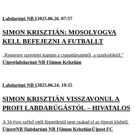
Labdarúgó NB I
2025.06.26. 07:57
SIMON KRISZTIÁN: MOSOLYOGVA
KELL BEFEJEZNI A FUTBALLT
„Rengeteg szeretetet kaptam a csapattársaimtól, a szurkolóktól.”
Újpest
labdarúgó NB I
Simon Krisztián
Labdarúgó NB I
2025.06.24. 19:35
SIMON KRISZTIÁN VISSZAVONUL A
PROFI LABDARÚGÁSTÓL – HIVATALOS
A 34 éves szélső ettől függetlenül nem szakad el az újpesti klubtól.
Újpest
NB I
labdarúgó NB I
Simon Krisztián
Újpest FC