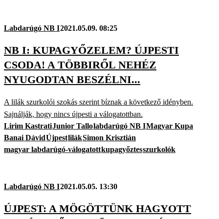
Labdarúgó NB I
2021.05.09. 08:25
NB I: KUPAGYŐZELEM? ÚJPESTI
CSODA! A TÖBBIRŐL NEHÉZ
NYUGODTAN BESZÉLNI...
A lilák szurkolói szokás szerint bíznak a következő idényben.
Sajnálják, hogy nincs újpesti a válogatottban.
Lirim Kastrati
Junior Tallo
labdarúgó NB I
Magyar Kupa
Banai Dávid
Újpest
lilák
Simon Krisztián
magyar labdarúgó-válogatott
kupagyőztes
szurkolók
Labdarúgó NB I
2021.05.05. 13:30
ÚJPEST: A MÖGÖTTÜNK HAGYOTT