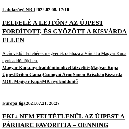
Labdarúgó NB I
2022.02.08. 17:10
FELFELÉ A LEJTŐN? AZ ÚJPEST
FORDÍTOTT, ÉS GYŐZÖTT A KISVÁRDA
ELLEN
A címvédő lila-fehérek megverték odahaza a Várdát a Magyar Kupa
nyolcaddöntőjében.
Magyar Kupa-nyolcaddöntő
onlive!
közvetítés
Magyar Kupa
Újpest
Driton Camaj
Csongvai Áron
Simon Krisztián
Kisvárda
MOL Magyar Kupa
MK-nyolcaddöntő
Európa-liga
2021.07.21. 20:27
EKL: NEM FELTÉTLENÜL AZ ÚJPEST A
PÁRHARC FAVORITJA – OENNING