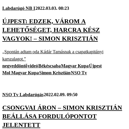
Labdarúgó NB I
2022.03.03. 08:23
ÚJPEST: EDZEK, VÁROM A
LEHETŐSÉGET, HARCRA KÉSZ
VAGYOK! – SIMON KRISZTIÁN
„Spontán adtam oda Kádár Tamásnak a csapatkapitányi
karszalagot.”
negyeddöntő
videó
Békéscsaba
Magyar Kupa
Újpest
Mol Magyar Kupa
Simon Krisztián
NSO Tv
NSO Tv Labdarúgás
2022.02.09. 09:50
CSONGVAI ÁRON – SIMON KRISZTIÁN
BEÁLLÁSA FORDULÓPONTOT
JELENTETT