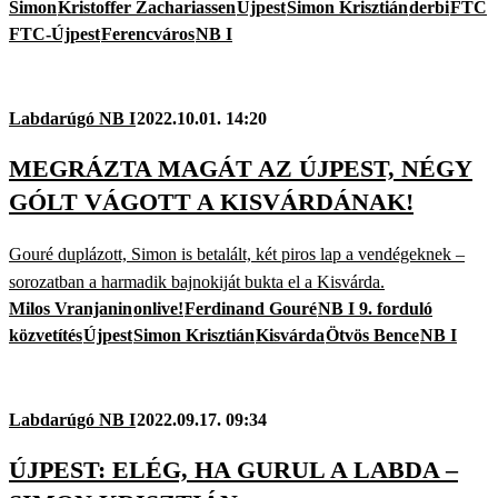
Simon
Kristoffer Zachariassen
Újpest
Simon Krisztián
derbi
FTC
FTC-Újpest
Ferencváros
NB I
Labdarúgó NB I
2022.10.01. 14:20
MEGRÁZTA MAGÁT AZ ÚJPEST, NÉGY
GÓLT VÁGOTT A KISVÁRDÁNAK!
Gouré duplázott, Simon is betalált, két piros lap a vendégeknek –
sorozatban a harmadik bajnokiját bukta el a Kisvárda.
Milos Vranjanin
onlive!
Ferdinand Gouré
NB I 9. forduló
közvetítés
Újpest
Simon Krisztián
Kisvárda
Ötvös Bence
NB I
Labdarúgó NB I
2022.09.17. 09:34
ÚJPEST: ELÉG, HA GURUL A LABDA –