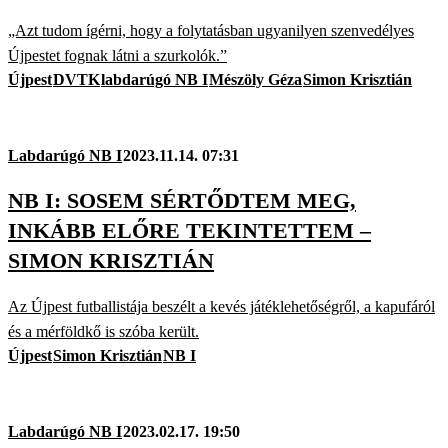
„Azt tudom ígérni, hogy a folytatásban ugyanilyen szenvedélyes
Újpestet fognak látni a szurkolók.”
Újpest
DVTK
labdarúgó NB I
Mészöly Géza
Simon Krisztián
Labdarúgó NB I
2023.11.14. 07:31
NB I: SOSEM SÉRTŐDTEM MEG,
INKÁBB ELŐRE TEKINTETTEM –
SIMON KRISZTIÁN
Az Újpest futballistája beszélt a kevés játéklehetőségről, a kapufáról
és a mérföldkő is szóba került.
Újpest
Simon Krisztián
NB I
Labdarúgó NB I
2023.02.17. 19:50