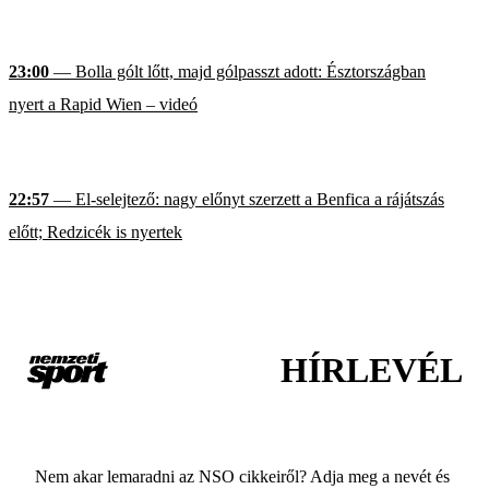
23:00
— Bolla gólt lőtt, majd gólpasszt adott: Észtországban
nyert a Rapid Wien – videó
22:57
— El-selejtező: nagy előnyt szerzett a Benfica a rájátszás
előtt; Redzicék is nyertek
HÍRLEVÉL
Nem akar lemaradni az NSO cikkeiről? Adja meg a nevét és