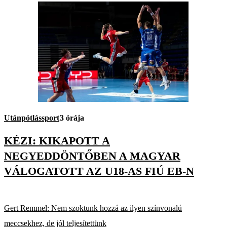
Utánpótlássport
3 órája
KÉZI: KIKAPOTT A
NEGYEDDÖNTŐBEN A MAGYAR
VÁLOGATOTT AZ U18-AS FIÚ EB-N
Gert Remmel: Nem szoktunk hozzá az ilyen színvonalú
meccsekhez, de jól teljesítettünk