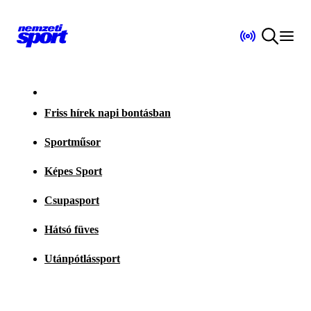
Friss hírek napi bontásban
Sportműsor
Képes Sport
Csupasport
Hátsó füves
Utánpótlássport