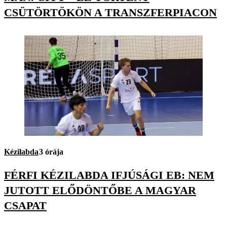
CSÜTÖRTÖKÖN A TRANSZFERPIACON
Kézilabda
3 órája
FÉRFI KÉZILABDA IFJÚSÁGI EB: NEM
JUTOTT ELŐDÖNTŐBE A MAGYAR
CSAPAT