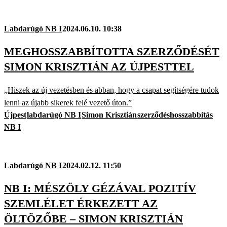
Labdarúgó NB I
2024.06.10. 10:38
MEGHOSSZABBÍTOTTA SZERZŐDÉSÉT
SIMON KRISZTIÁN AZ ÚJPESTTEL
„Hiszek az új vezetésben és abban, hogy a csapat segítségére tudok
lenni az újabb sikerek felé vezető úton.”
Újpest
labdarúgó NB I
Simon Krisztián
szerződéshosszabbítás
NB I
Labdarúgó NB I
2024.02.12. 11:50
NB I: MÉSZÖLY GÉZÁVAL POZITÍV
SZEMLÉLET ÉRKEZETT AZ
ÖLTÖZŐBE – SIMON KRISZTIÁN