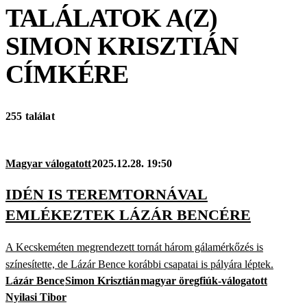
TALÁLATOK A(Z)
SIMON KRISZTIÁN
CÍMKÉRE
255 találat
Magyar válogatott
2025.12.28. 19:50
IDÉN IS TEREMTORNÁVAL
EMLÉKEZTEK LÁZÁR BENCÉRE
A Kecskeméten megrendezett tornát három gálamérkőzés is
színesítette, de Lázár Bence korábbi csapatai is pályára léptek.
Lázár Bence
Simon Krisztián
magyar öregfiúk-válogatott
Nyilasi Tibor