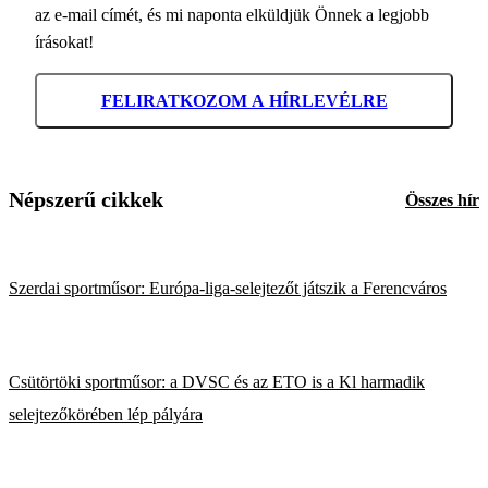
az e-mail címét, és mi naponta elküldjük Önnek a legjobb
írásokat!
FELIRATKOZOM A HÍRLEVÉLRE
Népszerű cikkek
Összes hír
Szerdai sportműsor: Európa-liga-selejtezőt játszik a Ferencváros
Csütörtöki sportműsor: a DVSC és az ETO is a Kl harmadik
selejtezőkörében lép pályára