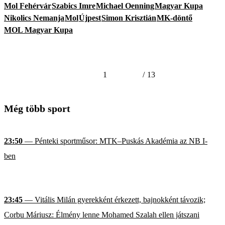
Mol Fehérvár
Szabics Imre
Michael Oenning
Magyar Kupa
Nikolics Nemanja
Mol
Újpest
Simon Krisztián
MK-döntő
MOL Magyar Kupa
1
/
13
Még több sport
23:50
— Pénteki sportműsor: MTK–Puskás Akadémia az NB I-
ben
23:45
— Vitális Milán gyerekként érkezett, bajnokként távozik;
Corbu Máriusz: Élmény lenne Mohamed Szalah ellen játszani