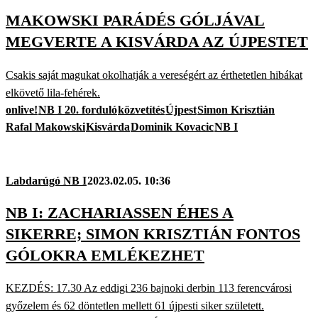
MAKOWSKI PARÁDÉS GÓLJÁVAL
MEGVERTE A KISVÁRDA AZ ÚJPESTET
Csakis saját magukat okolhatják a vereségért az érthetetlen hibákat
elkövető lila-fehérek.
onlive!
NB I 20. forduló
közvetítés
Újpest
Simon Krisztián
Rafal Makowski
Kisvárda
Dominik Kovacic
NB I
Labdarúgó NB I
2023.02.05. 10:36
NB I: ZACHARIASSEN ÉHES A
SIKERRE; SIMON KRISZTIÁN FONTOS
GÓLOKRA EMLÉKEZHET
KEZDÉS: 17.30 Az eddigi 236 bajnoki derbin 113 ferencvárosi
győzelem és 62 döntetlen mellett 61 újpesti siker született.