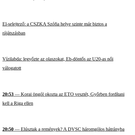
El-selejtező: a CSZKA Szófia helye szinte már biztos a
rájátszásban
Vízilabda: legyőzte az olaszokat, Eb-döntős az U20-as női
válogatott
20:53
— Korai öngól okozta az ETO vesztét, Győrben fordítani
kell a Riga ellen
20:50
— Elúsztak a remények? A DVSC háromgólos hátrányba