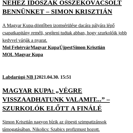
NEHÉZ IDŐSZAK ÖSSZEKOVÁCSOLT
BENNÜNKET – SIMON KRISZTIÁN
A Magyar Kupa-döntőben izomsérülése dacára pályára lépő
csapatkapitány reméli, segíteni tudtak abban, hogy szurkolóik jobb
kedvvel várják a nyarat.
Mol Fehérvár
Magyar Kupa
Újpest
Simon Krisztián
MOL Magyar Kupa
Labdarúgó NB I
2021.04.30. 15:51
MAGYAR KUPA: „VÉGRE
VISSZAADHATUNK VALAMIT...” –
SZURKOLÓK ELŐTT A FINÁLÉ
Simon Krisztián nagyon bízik az újpesti szimpatizánsok
támogatásában. Nikolics: Szabics profizmust hozott.