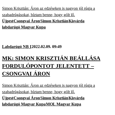
Simon Krisztián: Áron az edzéseken is nagyon jól rúgja a
szabadrúgásokat, bíztam benne, hogy gólt lő.
Újpest
Csongvai Áron
Simon Krisztián
Kisvárda
labdarúgó Magyar Kupa
Labdarúgó NB I
2022.02.09. 09:49
MK: SIMON KRISZTIÁN BEÁLLÁSA
FORDULÓPONTOT JELENTETT –
CSONGVAI ÁRON
Simon Krisztián: Áron az edzéseken is nagyon jól rúgja a
szabadrúgásokat, bíztam benne, hogy gólt lő.
Újpest
Csongvai Áron
Simon Krisztián
Kisvárda
labdarúgó Magyar Kupa
MOL Magyar Kupa