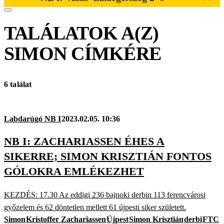
TALÁLATOK A(Z)
SIMON
CÍMKÉRE
6 találat
Labdarúgó NB I
2023.02.05. 10:36
NB I: ZACHARIASSEN ÉHES A
SIKERRE; SIMON KRISZTIÁN FONTOS
GÓLOKRA EMLÉKEZHET
KEZDÉS: 17.30 Az eddigi 236 bajnoki derbin 113 ferencvárosi
győzelem és 62 döntetlen mellett 61 újpesti siker született.
Simon
Kristoffer Zachariassen
Újpest
Simon Krisztián
derbi
FTC