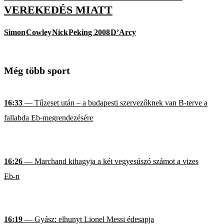
VEREKEDÉS MIATT
Simon
Cowley
Nick
Peking 2008
D’Arcy
Még több sport
16:33
— Tűzeset után – a budapesti szervezőknek van B-terve a
fallabda Eb-megrendezésére
16:26
— Marchand kihagyja a két vegyesúszó számot a vizes
Eb-n
16:19
— Gyász: elhunyt Lionel Messi édesapja