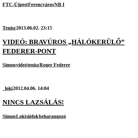
FTC-Újpest
Ferencváros
NB I
Tenisz
2013.06.02. 23:15
VIDEÓ: BRAVÚROS „HÁLÓKERÜLŐ”
FEDERER-PONT
Simon
videó
tenisz
Roger Federer
_loki
2012.04.06. 14:04
NINCS LAZSÁLÁS!
Simon
Loki
siófok
beharangozó