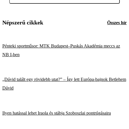
Népszerű cikkek
Összes hír
Pénteki sportműsor: MTK Budapest–Puskás Akadémia meccs az
NB I-ben
„Dávid talált egy rövidebb utat?” – Így lett Európa-bajnok Betlehem
Dávid
Ilyen hatással lehet Iraola és stábja Szoboszlai pontrúgásaira