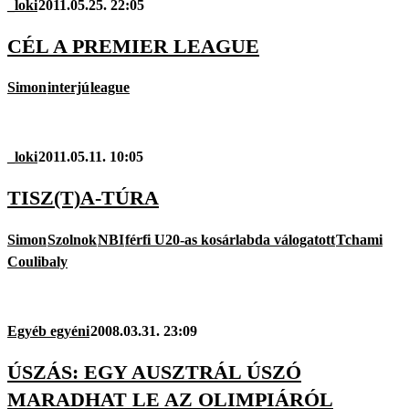
_loki
2011.05.25. 22:05
CÉL A PREMIER LEAGUE
Simon
interjú
league
_loki
2011.05.11. 10:05
TISZ(T)A-TÚRA
Simon
Szolnok
NBI
férfi U20-as kosárlabda válogatott
Tchami
Coulibaly
Egyéb egyéni
2008.03.31. 23:09
ÚSZÁS: EGY AUSZTRÁL ÚSZÓ
MARADHAT LE AZ OLIMPIÁRÓL