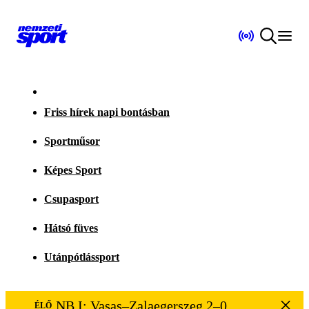
Friss hírek napi bontásban
Sportműsor
Képes Sport
Csupasport
Hátsó füves
Utánpótlássport
NB I: Vasas–Zalaegerszeg 2–0
ÉLŐ