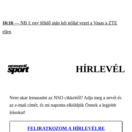
16:16
— NB I: egy félidő után két góllal vezet a Vasas a ZTE
ellen
HÍRLEVÉL
Nem akar lemaradni az NSO cikkeiről? Adja meg a nevét és
az e-mail címét, és mi naponta elküldjük Önnek a legjobb
írásokat!
FELIRATKOZOM A HÍRLEVÉLRE