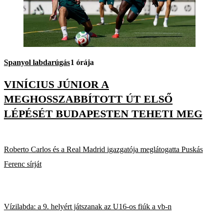
Spanyol labdarúgás
1 órája
VINÍCIUS JÚNIOR A
MEGHOSSZABBÍTOTT ÚT ELSŐ
LÉPÉSÉT BUDAPESTEN TEHETI MEG
Roberto Carlos és a Real Madrid igazgatója meglátogatta Puskás
Ferenc sírját
Vízilabda: a 9. helyért játszanak az U16-os fiúk a vb-n