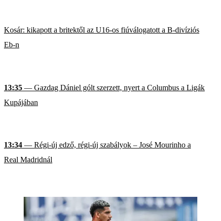
Kosár: kikapott a britektől az U16-os fiúválogatott a B-divíziós
Eb-n
13:35
— Gazdag Dániel gólt szerzett, nyert a Columbus a Ligák
Kupájában
13:34
— Régi-új edző, régi-új szabályok – José Mourinho a
Real Madridnál