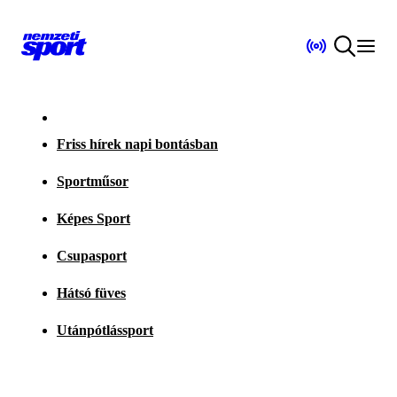
Friss hírek napi bontásban
Sportműsor
Képes Sport
Csupasport
Hátsó füves
Utánpótlássport