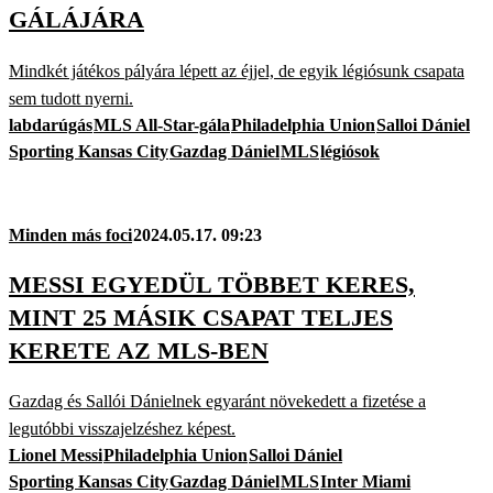
GÁLÁJÁRA
Mindkét játékos pályára lépett az éjjel, de egyik légiósunk csapata
sem tudott nyerni.
labdarúgás
MLS All-Star-gála
Philadelphia Union
Salloi Dániel
Sporting Kansas City
Gazdag Dániel
MLS
légiósok
Minden más foci
2024.05.17. 09:23
MESSI EGYEDÜL TÖBBET KERES,
MINT 25 MÁSIK CSAPAT TELJES
KERETE AZ MLS-BEN
Gazdag és Sallói Dánielnek egyaránt növekedett a fizetése a
legutóbbi visszajelzéshez képest.
Lionel Messi
Philadelphia Union
Salloi Dániel
Sporting Kansas City
Gazdag Dániel
MLS
Inter Miami