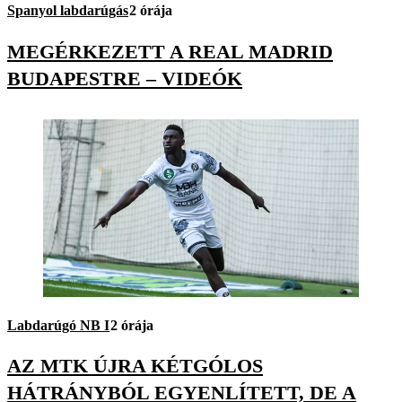
Spanyol labdarúgás
2 órája
MEGÉRKEZETT A REAL MADRID
BUDAPESTRE – VIDEÓK
Labdarúgó NB I
2 órája
AZ MTK ÚJRA KÉTGÓLOS
HÁTRÁNYBÓL EGYENLÍTETT, DE A