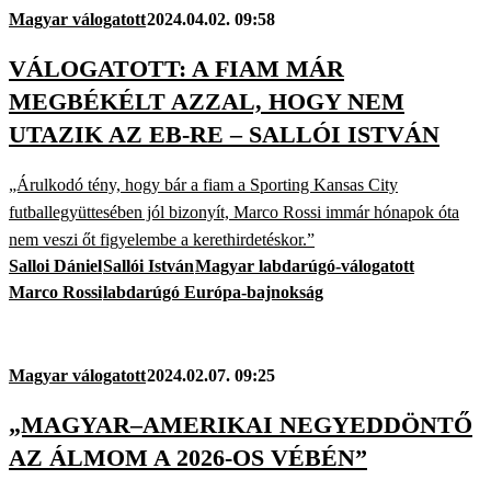
Magyar válogatott
2024.04.02. 09:58
VÁLOGATOTT: A FIAM MÁR
MEGBÉKÉLT AZZAL, HOGY NEM
UTAZIK AZ EB-RE – SALLÓI ISTVÁN
„Árulkodó tény, hogy bár a fiam a Sporting Kansas City
futballegyüttesében jól bizonyít, Marco Rossi immár hónapok óta
nem veszi őt figyelembe a kerethirdetéskor.”
Salloi Dániel
Sallói István
Magyar labdarúgó-válogatott
Marco Rossi
labdarúgó Európa-bajnokság
Magyar válogatott
2024.02.07. 09:25
„MAGYAR–AMERIKAI NEGYEDDÖNTŐ
AZ ÁLMOM A 2026-OS VÉBÉN”