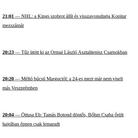
21:01
— NHL: a Kings szobrot állít és visszavonultatja Kopitar
mezszámát
20:23
— Tűz ütött ki az Ormai László Asztalitenisz Csarnokban
20:20
— Méltó búcsú Marguctól: a 24-es mezt már nem viseli
más Veszprémben
20:04
— Öttusa Eb: Tamás Botond döntős, Bőhm Csaba őrült
hajrában éppen csak lemaradt