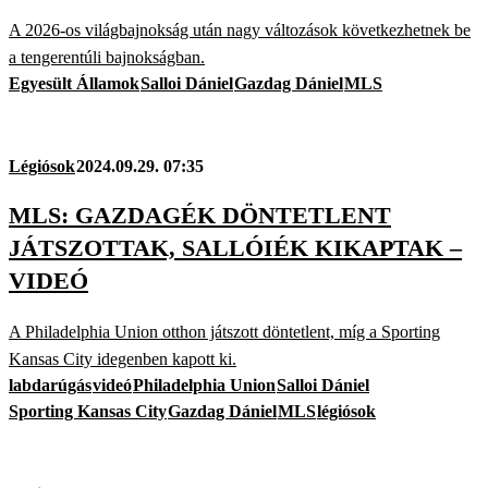
A 2026-os világbajnokság után nagy változások következhetnek be
a tengerentúli bajnokságban.
Egyesült Államok
Salloi Dániel
Gazdag Dániel
MLS
Légiósok
2024.09.29. 07:35
MLS: GAZDAGÉK DÖNTETLENT
JÁTSZOTTAK, SALLÓIÉK KIKAPTAK –
VIDEÓ
A Philadelphia Union otthon játszott döntetlent, míg a Sporting
Kansas City idegenben kapott ki.
labdarúgás
videó
Philadelphia Union
Salloi Dániel
Sporting Kansas City
Gazdag Dániel
MLS
légiósok