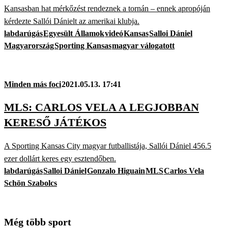
Kansasban hat mérkőzést rendeznek a tornán – ennek apropóján
kérdezte Sallói Dánielt az amerikai klubja.
labdarúgás
Egyesült Államok
videó
Kansas
Salloi Dániel
Magyarország
Sporting Kansas
magyar válogatott
Minden más foci
2021.05.13. 17:41
MLS: CARLOS VELA A LEGJOBBAN
KERESŐ JÁTÉKOS
A Sporting Kansas City magyar futballistája, Sallói Dániel 456.5
ezer dollárt keres egy esztendőben.
labdarúgás
Salloi Dániel
Gonzalo Higuain
MLS
Carlos Vela
Schön Szabolcs
Még több sport