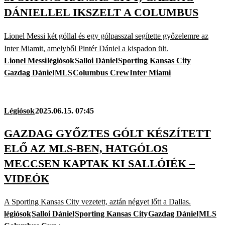
DÁNIELLEL IKSZELT A COLUMBUS
Lionel Messi két góllal és egy gólpasszal segítette győzelemre az
Inter Miamit, amelyből Pintér Dániel a kispadon ült.
Lionel Messi
légiósok
Salloi Dániel
Sporting Kansas City
Gazdag Dániel
MLS
Columbus Crew
Inter Miami
Légiósok
2025.06.15. 07:45
GAZDAG GYŐZTES GÓLT KÉSZÍTETT
ELŐ AZ MLS-BEN, HATGÓLOS
MECCSEN KAPTAK KI SALLÓIÉK –
VIDEÓK
A Sporting Kansas City vezetett, aztán négyet lőtt a Dallas.
légiósok
Salloi Dániel
Sporting Kansas City
Gazdag Dániel
MLS