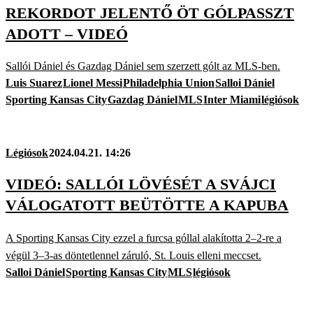
REKORDOT JELENTŐ ÖT GÓLPASSZT
ADOTT – VIDEÓ
Sallói Dániel és Gazdag Dániel sem szerzett gólt az MLS-ben.
Luis Suarez
Lionel Messi
Philadelphia Union
Salloi Dániel
Sporting Kansas City
Gazdag Dániel
MLS
Inter Miami
légiósok
Légiósok
2024.04.21. 14:26
VIDEÓ: SALLÓI LÖVÉSÉT A SVÁJCI
VÁLOGATOTT BEÜTÖTTE A KAPUBA
A Sporting Kansas City ezzel a furcsa góllal alakította 2–2-re a
végül 3–3-as döntetlennel záruló, St. Louis elleni meccset.
Salloi Dániel
Sporting Kansas City
MLS
légiósok