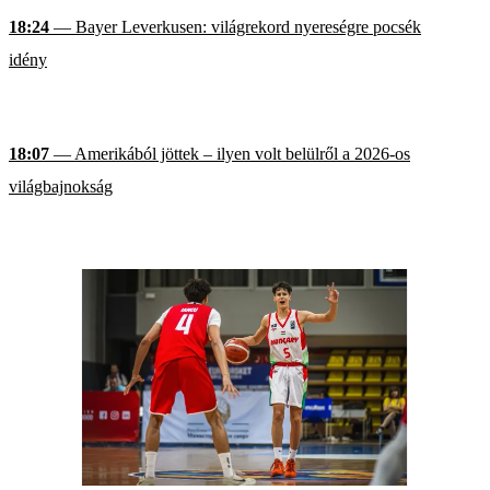
18:24
— Bayer Leverkusen: világrekord nyereségre pocsék
idény
18:07
— Amerikából jöttek – ilyen volt belülről a 2026-os
világbajnokság