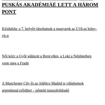
PUSKÁS AKADÉMIÁÉ LETT A HÁROM
PONT
Kézilabda: a 7. helyért játszhatnak a magyarok az U18-as leány-
vb-n
Női kézi: a Győr gálázott a Brest ellen, a Loki a Népligetben
verte meg a Fradit
A Manchester City és az Atlético Madrid is világbajnok
argentinnal erősíthet – pénteki transzferhíradó