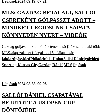
Légiósok
2024.09.19. 07:21
MLS: GAZDAG BETALÁLT, SALLÓI
CSEREKÉNT GÓLPASSZT ADOTT –
MINDKÉT LÉGIÓSUNK CSAPATA
KÖNNYEDÉN NYERT – VIDEÓK
Gazdag góljával a klub történetének első játékosa lett, aki több
MLS-alapszakaszt is legalább 15 találattal zár.
labdarúgás
videó
Philadelphia Union
Salloi Dániel
gólvideó
Sporting Kansas City
Gazdag Dániel
MLS
légiósok
Légiósok
2024.08.28. 09:06
SALLÓI DÁNIEL CSAPATÁVAL
BEJUTOTT A US OPEN CUP
DÖNTŐJÉBE