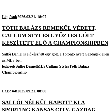
Légiósok
2026.03.21. 18:07
TÓTH BALÁZS REMEKÜL VÉDETT,
CALLUM STYLES GYŐZTES GÓLT
KÉSZÍTETT ELŐ A CHAMPIONSHIPBEN
Sallói Dániel is előkészített egy gólt, a Toronto nyert Gazdagék ellen
az MLS-ben.
légiósok
Salloi Dániel
MLS
Callum Styles
Tóth Balázs
Championship
Légiósok
2025.09.21. 08:00
SALLÓI NÉLKÜL KAPOTT KI A
SPORTING KANSAS CITY, GAZDAG