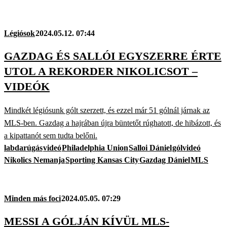
Légiósok
2024.05.12. 07:44
GAZDAG ÉS SALLÓI EGYSZERRE ÉRTE
UTOL A REKORDER NIKOLICSOT –
VIDEÓK
Mindkét légiósunk gólt szerzett, és ezzel már 51 gólnál járnak az
MLS-ben. Gazdag a hajrában újra büntetőt rúghatott, de hibázott, és
a kipattanót sem tudta belőni.
labdarúgás
videó
Philadelphia Union
Salloi Dániel
gólvideó
Nikolics Nemanja
Sporting Kansas City
Gazdag Dániel
MLS
Minden más foci
2024.05.05. 07:29
MESSI A GÓLJÁN KÍVÜL MLS-