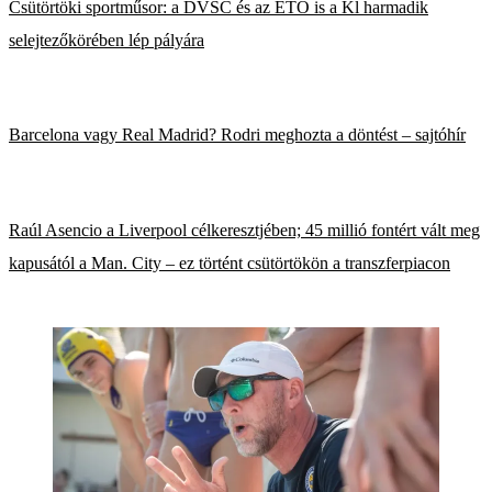
Csütörtöki sportműsor: a DVSC és az ETO is a Kl harmadik
selejtezőkörében lép pályára
Barcelona vagy Real Madrid? Rodri meghozta a döntést – sajtóhír
Raúl Asencio a Liverpool célkeresztjében; 45 millió fontért vált meg
kapusától a Man. City – ez történt csütörtökön a transzferpiacon