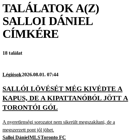
TALÁLATOK A(Z)
SALLOI DÁNIEL
CÍMKÉRE
18 találat
Légiósok
2026.08.01. 07:44
SALLÓI LÖVÉSÉT MÉG KIVÉDTE A
KAPUS, DE A KIPATTANÓBÓL JÖTT A
TORONTÓI GÓL
A nyeretlenségi sorozatot nem sikerült megszakítani, de a
megszerzett pont jól jöhet.
Salloi Dániel
MLS
Toronto FC