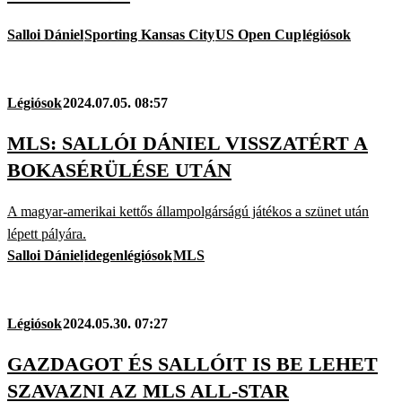
Salloi Dániel
Sporting Kansas City
US Open Cup
légiósok
Légiósok
2024.07.05. 08:57
MLS: SALLÓI DÁNIEL VISSZATÉRT A
BOKASÉRÜLÉSE UTÁN
A magyar-amerikai kettős állampolgárságú játékos a szünet után
lépett pályára.
Salloi Dániel
idegenlégiósok
MLS
Légiósok
2024.05.30. 07:27
GAZDAGOT ÉS SALLÓIT IS BE LEHET
SZAVAZNI AZ MLS ALL-STAR