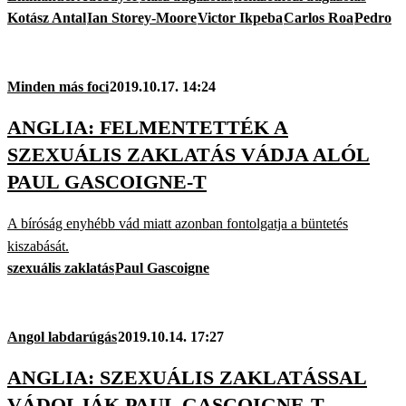
Kotász Antal
Ian Storey-Moore
Victor Ikpeba
Carlos Roa
Pedro
Minden más foci
2019.10.17. 14:24
ANGLIA: FELMENTETTÉK A
SZEXUÁLIS ZAKLATÁS VÁDJA ALÓL
PAUL GASCOIGNE-T
A bíróság enyhébb vád miatt azonban fontolgatja a büntetés
kiszabását.
szexuális zaklatás
Paul Gascoigne
Angol labdarúgás
2019.10.14. 17:27
ANGLIA: SZEXUÁLIS ZAKLATÁSSAL
VÁDOLJÁK PAUL GASCOIGNE-T