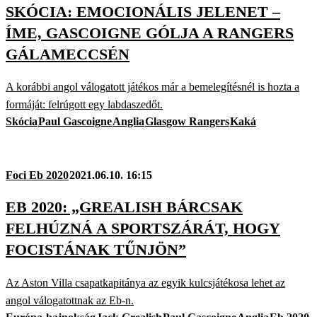
SKÓCIA: EMOCIONÁLIS JELENET –
ÍME, GASCOIGNE GÓLJA A RANGERS
GÁLAMECCSÉN
A korábbi angol válogatott játékos már a bemelegítésnél is hozta a
formáját: felrúgott egy labdaszedőt.
Skócia
Paul Gascoigne
Anglia
Glasgow Rangers
Kaká
Foci Eb 2020
2021.06.10. 16:15
EB 2020: „GREALISH BÁRCSAK
FELHÚZNÁ A SPORTSZÁRÁT, HOGY
FOCISTÁNAK TŰNJÖN”
Az Aston Villa csapatkapitánya az egyik kulcsjátékosa lehet az
angol válogatottnak az Eb-n.