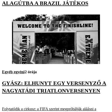
ALAGÚTBA A BRAZIL JÁTÉKOS
Egyéb egyéni
2 órája
GYÁSZ: ELHUNYT EGY VERSENYZŐ A
NAGYATÁDI TRIATLONVERSENYEN
Folytatódik a cirkusz: a FIFA szerint megpróbálják aláásni a