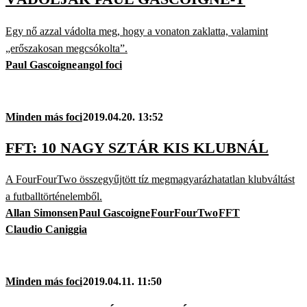
Egy nő azzal vádolta meg, hogy a vonaton zaklatta, valamint
„erőszakosan megcsókolta”.
Paul Gascoigne
angol foci
Minden más foci
2019.04.20. 13:52
FFT: 10 NAGY SZTÁR KIS KLUBNÁL
A FourFourTwo összegyűjtött tíz megmagyarázhatatlan klubváltást
a futballtörténelemből.
Allan Simonsen
Paul Gascoigne
FourFourTwo
FFT
Claudio Caniggia
Minden más foci
2019.04.11. 11:50