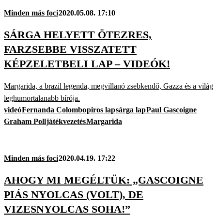
Minden más foci
2020.05.08. 17:10
SÁRGA HELYETT ÖTEZRES,
FARZSEBBE VISSZATETT
KÉPZELETBELI LAP – VIDEÓK!
Margarida, a brazil legenda, megvillanó zsebkendő, Gazza és a világ
leghumortalanabb bírója.
videó
Fernanda Colombo
piros lap
sárga lap
Paul Gascoigne
Graham Poll
játékvezetés
Margarida
Minden más foci
2020.04.19. 17:22
AHOGY MI MEGÉLTÜK: „GASCOIGNE
PIÁS NYOLCAS (VOLT), DE
VIZESNYOLCAS SOHA!”