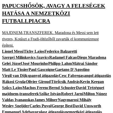
PAPUCSHŐSÖK, AVAGY A FELESÉGEK
HATÁSA A NEMZETKÖZI
FUTBALLPIACRA
MAJDNEM-TRANSZFEREK. Maradona és Messi sem lett
riveres, Kotászt a Fradi-öltözőből zavarták el kommunizmust
építeni.
Lionel Messi
Tichy Lajos
Federico Balzaretti
Szergej Milinkovics-Szavics
Radamel Falcao
Diego Maradona
Gelei József
José Mourinho
Philipp Lahm
Mátrai Sándor
Matt Le Tissier
Paul Gascoigne
Gaetano D'Agostino
Virgil van Dijk
spanyol átigazolás
Cesc Fabregas
angol átigazolás
Rákosi Gyula
Olivier Giroud
Törőcsik András
Kevin Keegan
Szűcs Lajos
Machos Ferenc
Bernd Schuster
David Trézéguet
majdnem-transzferek
Szőke István
Robert Jarni
Mílton Núnez
Valdas Ivanauskas
James Milner
Nagymarosi Mihály
Wesley Sneijder
Carles Puyol
George Best
David Unsworth
Emmanuel Adebayor
olasz átigazolás
nemzetközi átigazolás