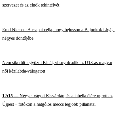
szervezet és az elnök tekintélyét
Emil Nielsen: A csapat célja, hogy bejusson a Bajnokok Ligája
négyes döntőjébe
Nem sikerült legyőzni Kínát, vb-nyolcadik az U18-as magyar
női kézilabda-válogatott
12:15
— Négyet vágott Kisvárdán, és a tabella élére ugrott az
Újpest – fotókon a hatgólos meccs legjobb pillanatai