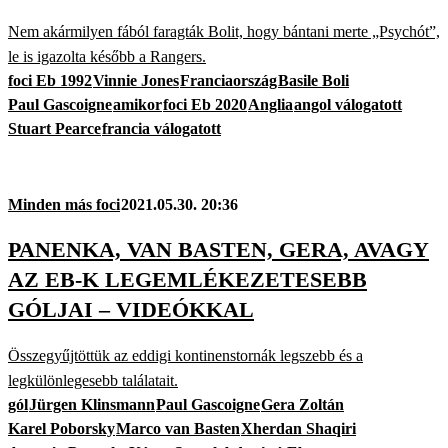
Nem akármilyen fából faragták Bolit, hogy bántani merte „Psychót”,
le is igazolta később a Rangers.
foci Eb 1992
Vinnie Jones
Franciaország
Basile Boli
Paul Gascoigne
amikor
foci Eb 2020
Anglia
angol válogatott
Stuart Pearce
francia válogatott
Minden más foci
2021.05.30. 20:36
PANENKA, VAN BASTEN, GERA, AVAGY
AZ EB-K LEGEMLÉKEZETESEBB
GÓLJAI – VIDEÓKKAL
Összegyűjtöttük az eddigi kontinenstornák legszebb és a
legkülönlegesebb találatait.
gól
Jürgen Klinsmann
Paul Gascoigne
Gera Zoltán
Karel Poborsky
Marco van Basten
Xherdan Shaqiri