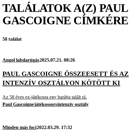
TALÁLATOK A(Z)
PAUL
GASCOIGNE
CÍMKÉRE
58 találat
Angol labdarúgás
2025.07.21. 08:26
PAUL GASCOIGNE ÖSSZEESETT ÉS AZ
INTENZÍV OSZTÁLYON KÖTÖTT KI
Az 58 éves ex-játékosra egy barátja talált rá.
Paul Gascoigne
játékossors
intenzív osztály
Minden más foci
2022.03.29. 17:32