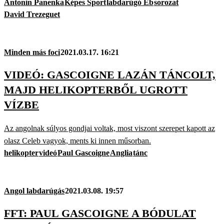
Antonín Panenka
Képes Sport
labdarúgó Eb
sorozat
David Trezeguet
Minden más foci
2021.03.17. 16:21
VIDEÓ: GASCOIGNE LAZÁN TÁNCOLT,
MAJD HELIKOPTERBŐL UGROTT
VÍZBE
Az angolnak súlyos gondjai voltak, most viszont szerepet kapott az
olasz Celeb vagyok, ments ki innen műsorban.
helikopter
videó
Paul Gascoigne
Anglia
tánc
Angol labdarúgás
2021.03.08. 19:57
FFT: PAUL GASCOIGNE A BÓDULAT