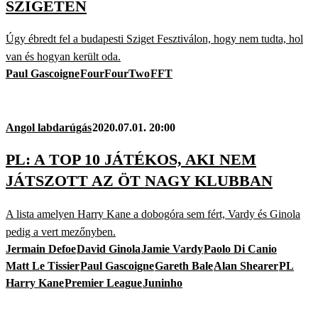
SZIGETÉN
Úgy ébredt fel a budapesti Sziget Fesztiválon, hogy nem tudta, hol
van és hogyan került oda.
Paul Gascoigne
FourFourTwo
FFT
Angol labdarúgás
2020.07.01. 20:00
PL: A TOP 10 JÁTÉKOS, AKI NEM
JÁTSZOTT AZ ÖT NAGY KLUBBAN
A lista amelyen Harry Kane a dobogóra sem fért, Vardy és Ginola
pedig a vert mezőnyben.
Jermain Defoe
David Ginola
Jamie Vardy
Paolo Di Canio
Matt Le Tissier
Paul Gascoigne
Gareth Bale
Alan Shearer
PL
Harry Kane
Premier League
Juninho