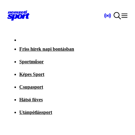
Friss hírek napi bontásban
Sportműsor
Képes Sport
Csupasport
Hátsó füves
Utánpótlássport