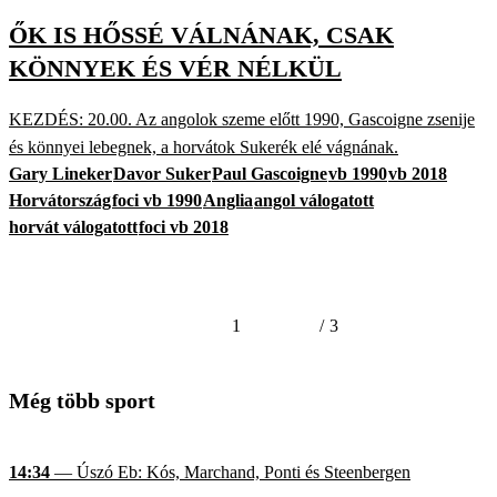
ŐK IS HŐSSÉ VÁLNÁNAK, CSAK
KÖNNYEK ÉS VÉR NÉLKÜL
KEZDÉS: 20.00. Az angolok szeme előtt 1990, Gascoigne zsenije
és könnyei lebegnek, a horvátok Sukerék elé vágnának.
Gary Lineker
Davor Suker
Paul Gascoigne
vb 1990
vb 2018
Horvátország
foci vb 1990
Anglia
angol válogatott
horvát válogatott
foci vb 2018
1
/
3
Még több sport
14:34
— Úszó Eb: Kós, Marchand, Ponti és Steenbergen