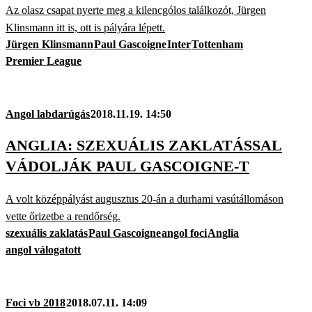
Az olasz csapat nyerte meg a kilencgólos találkozót, Jürgen
Klinsmann itt is, ott is pályára lépett.
Jürgen Klinsmann
Paul Gascoigne
Inter
Tottenham
Premier League
Angol labdarúgás
2018.11.19. 14:50
ANGLIA: SZEXUÁLIS ZAKLATÁSSAL
VÁDOLJÁK PAUL GASCOIGNE-T
A volt középpályást augusztus 20-án a durhami vasútállomáson
vette őrizetbe a rendőrség.
szexuális zaklatás
Paul Gascoigne
angol foci
Anglia
angol válogatott
Foci vb 2018
2018.07.11. 14:09