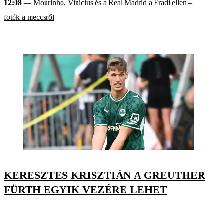
12:08
— Mourinho, Vinícius és a Real Madrid a Fradi ellen –
fotók a meccsről
KERESZTES KRISZTIÁN A GREUTHER
FÜRTH EGYIK VEZÉRE LEHET