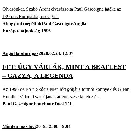
Olvasónkat, Szabó Áront elvarázsolta Paul Gascoigne játéka az
1996-os Európa-bajnokságon.
Ahogy mi megéltük
Paul Gascoigne
Anglia
Európa-bajnokság 1996
Angol labdarúgás
2020.02.23. 12:07
FFT: ÚGY VÁRTÁK, MINT A BEATLEST
– GAZZA, A LEGENDA
Az 1996-os Eb-n Skócia ellen lőtt gólját a torinói könnyek és Glenn
Hoddle szállodai szobájának átrendezése keretezték.
Paul Gascoigne
FourFourTwo
FFT
Minden más foci
2019.12.30. 19:04