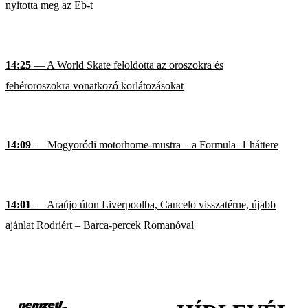
nyitotta meg az Eb-t
14:25
— A World Skate feloldotta az oroszokra és
fehéroroszokra vonatkozó korlátozásokat
14:09
— Mogyoródi motorhome-mustra – a Formula–1 háttere
14:01
— Araújo úton Liverpoolba, Cancelo visszatérne, újabb
ajánlat Rodriért – Barca-percek Romanóval