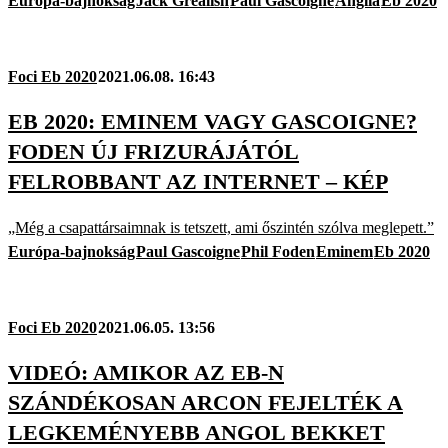
Európa-bajnokság
Jack Grealish
Paul Gascoigne
Anglia
Eb 2020
Foci Eb 2020
2021.06.08. 16:43
EB 2020: EMINEM VAGY GASCOIGNE?
FODEN ÚJ FRIZURÁJÁTÓL
FELROBBANT AZ INTERNET – KÉP
„Még a csapattársaimnak is tetszett, ami őszintén szólva meglepett.”
Európa-bajnokság
Paul Gascoigne
Phil Foden
Eminem
Eb 2020
Foci Eb 2020
2021.06.05. 13:56
VIDEÓ: AMIKOR AZ EB-N
SZÁNDÉKOSAN ARCON FEJELTÉK A
LEGKEMÉNYEBB ANGOL BEKKET