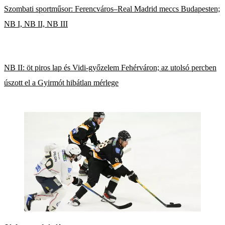
Szombati sportműsor: Ferencváros–Real Madrid meccs Budapesten;
NB I, NB II, NB III
NB II: öt piros lap és Vidi-győzelem Fehérváron; az utolsó percben
úszott el a Gyirmót hibátlan mérlege