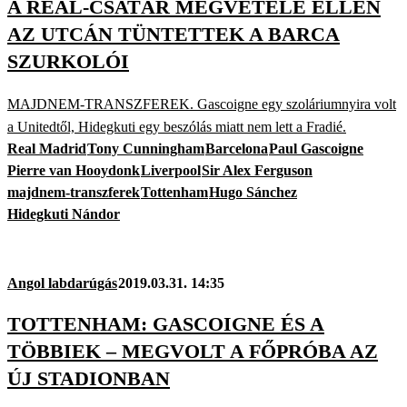
A REAL-CSATÁR MEGVÉTELE ELLEN
AZ UTCÁN TÜNTETTEK A BARCA
SZURKOLÓI
MAJDNEM-TRANSZFEREK. Gascoigne egy szoláriumnyira volt
a Unitedtől, Hidegkuti egy beszólás miatt nem lett a Fradié.
Real Madrid
Tony Cunningham
Barcelona
Paul Gascoigne
Pierre van Hooydonk
Liverpool
Sir Alex Ferguson
majdnem-transzferek
Tottenham
Hugo Sánchez
Hidegkuti Nándor
Angol labdarúgás
2019.03.31. 14:35
TOTTENHAM: GASCOIGNE ÉS A
TÖBBIEK – MEGVOLT A FŐPRÓBA AZ
ÚJ STADIONBAN