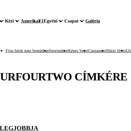
Kézi
Amerika
F1
Egyéni
Csapat
Galéria
Friss hírek napi bontásban
Sportműsor
Képes Sport
Csupasport
Hátsó füves
Utá
OURFOURTWO
CÍMKÉRE
D LEGJOBBJA