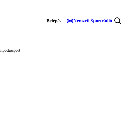
Belépés
Nemzeti Sportrádió
npótlássport