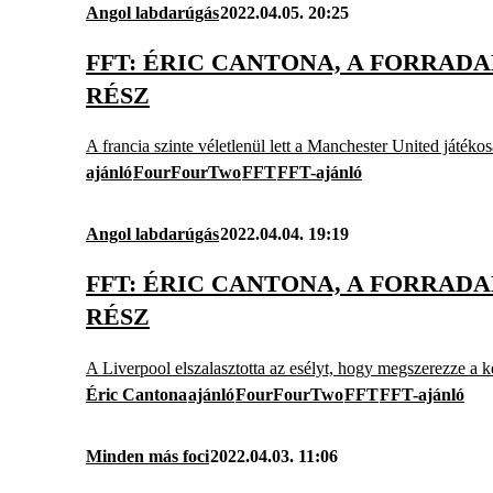
Angol labdarúgás
2022.04.05. 20:25
FFT: ÉRIC CANTONA, A FORRADA
RÉSZ
A francia szinte véletlenül lett a Manchester United játékos
ajánló
FourFourTwo
FFT
FFT-ajánló
Angol labdarúgás
2022.04.04. 19:19
FFT: ÉRIC CANTONA, A FORRADA
RÉSZ
A Liverpool elszalasztotta az esélyt, hogy megszerezze a ké
Éric Cantona
ajánló
FourFourTwo
FFT
FFT-ajánló
Minden más foci
2022.04.03. 11:06