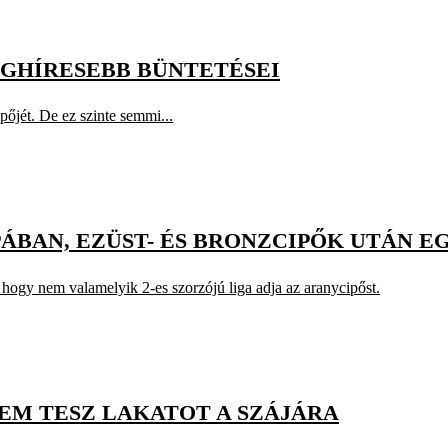
EGHÍRESEBB BÜNTETÉSEI
pőjét. De ez szinte semmi...
ÁBAN, EZÜST- ÉS BRONZCIPŐK UTÁN E
hogy nem valamelyik 2-es szorzójú liga adja az aranycipőst.
SEM TESZ LAKATOT A SZÁJÁRA