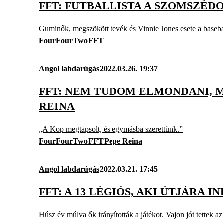
FFT: FUTBALLISTA A SZOMSZÉD
Guminők, megszökött tevék és Vinnie Jones esete a baseball
FourFourTwo
FFT
Angol labdarúgás
2022.03.26. 19:37
FFT: NEM TUDOM ELMONDANI, MI
REINA
„A Kop megtapsolt, és egymásba szerettünk.”
FourFourTwo
FFT
Pepe Reina
Angol labdarúgás
2022.03.21. 17:45
FFT: A 13 LÉGIÓS, AKI ÚTJÁRA 
Húsz év múlva ők irányították a játékot. Vajon jót tettek az