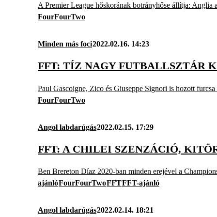
A Premier League hőskorának botrányhőse állítja: Anglia a
FourFourTwo
Minden más foci
2022.02.16. 14:23
FFT: TÍZ NAGY FUTBALLSZTÁR 
Paul Gascoigne, Zico és Giuseppe Signori is hozott furcsa 
FourFourTwo
Angol labdarúgás
2022.02.15. 17:29
FFT: A CHILEI SZENZÁCIÓ, KIT
Ben Brereton Díaz 2020-ban minden erejével a Championshi
ajánló
FourFourTwo
FFT
FFT-ajánló
Angol labdarúgás
2022.02.14. 18:21