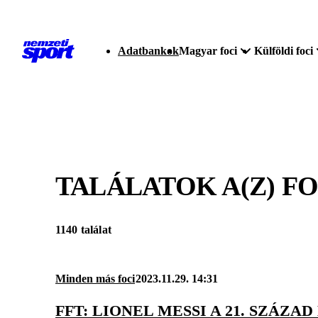
Adatbankok
Magyar foci
Külföldi foci
TALÁLATOK A(Z)
F
1140 találat
Minden más foci
2023.11.29. 14:31
FFT: LIONEL MESSI A 21. SZÁZA