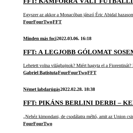
FFT: KÁMFORRÁ VÁLT FUTBALLIS
Egyszer az akkor a Monacóban játszó Éric Abidal hazasomfo
FourFourTwo
FFT
Minden más foci
2022.03.06. 16:18
FFT: A LEGJOBB GÓLOMAT SOSE
Lehetett volna világbajnok? Miért hagyta el a Fiorentinát
Gabriel Batistuta
FourFourTwo
FFT
Német labdarúgás
2022.02.28. 18:38
FFT: PIKÁNS BERLINI DERBI – 
„Nehéz kimondani, de csodálatra méltó, amit az Union csin
FourFourTwo