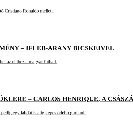
tó Cristiano Ronaldo mellett.
MÉNY – IFI EB-ARANY BICSKEIVEL
et az elithez a magyar futball.
ÓKLERE – CARLOS HENRIQUE, A CSÁSZ
, pedig egy labdát is alig képes odébb gurítani.