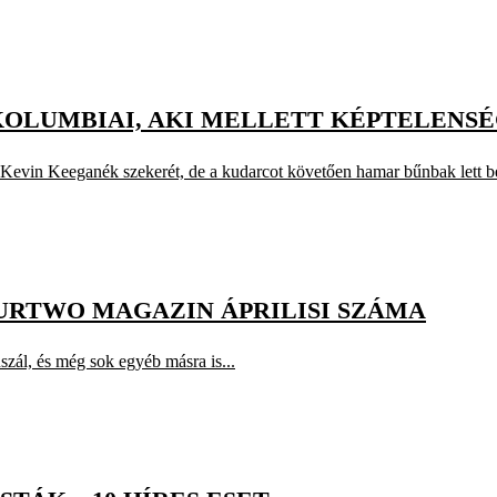
T KOLUMBIAI, AKI MELLETT KÉPTELENS
a Kevin Keeganék szekerét, de a kudarcot követően hamar bűnbak lett be
URTWO MAGAZIN ÁPRILISI SZÁMA
zál, és még sok egyéb másra is...