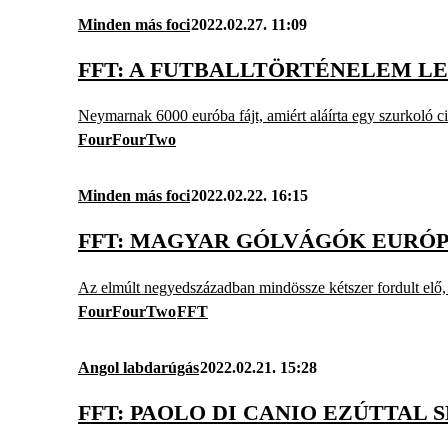
Minden más foci
2022.02.27. 11:09
FFT: A FUTBALLTÖRTÉNELEM L
Neymarnak 6000 euróba fájt, amiért aláírta egy szurkoló ci
FourFourTwo
Minden más foci
2022.02.22. 16:15
FFT: MAGYAR GÓLVÁGÓK EURÓP
Az elmúlt negyedszázadban mindössze kétszer fordult elő, 
FourFourTwo
FFT
Angol labdarúgás
2022.02.21. 15:28
FFT: PAOLO DI CANIO EZÚTTAL 