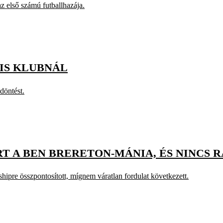
z első számú futballhazája.
KIS KLUBNÁL
döntést.
ÖRT A BEN BRERETON-MÁNIA, ÉS NINCS 
pre összpontosított, mígnem váratlan fordulat következett.