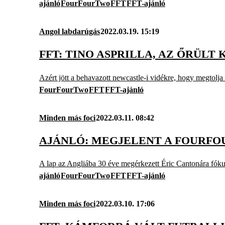
ajánló
FourFourTwo
FFT
FFT-ajánló
Angol labdarúgás
2022.03.19. 15:19
FFT: TINO ASPRILLA, AZ ŐRÜL
Azért jött a behavazott newcastle-i vidékre, hogy megtolj
FourFourTwo
FFT
FFT-ajánló
Minden más foci
2022.03.11. 08:42
AJÁNLÓ: MEGJELENT A FOURFO
A lap az Angliába 30 éve megérkezett Éric Cantonára fókus
ajánló
FourFourTwo
FFT
FFT-ajánló
Minden más foci
2022.03.10. 17:06