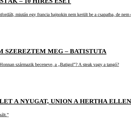
TÁK – 10 HÍRES ESET
rdált, miután egy francia bajnokin nem került be a csapatba, de nem ő
M SZEREZTEM MEG – BATISTUTA
? Honnan származik beceneve, a „Batigol”? A steak vagy a tangó?
KELET A NYUGAT, UNION A HERTHA ELLE
ált.”