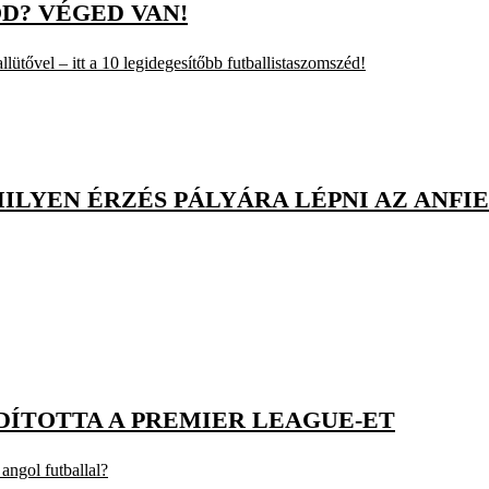
OD? VÉGED VAN!
ütővel – itt a 10 legidegesítőbb futballistaszomszéd!
LYEN ÉRZÉS PÁLYÁRA LÉPNI AZ ANFIEL
INDÍTOTTA A PREMIER LEAGUE-ET
 angol futballal?