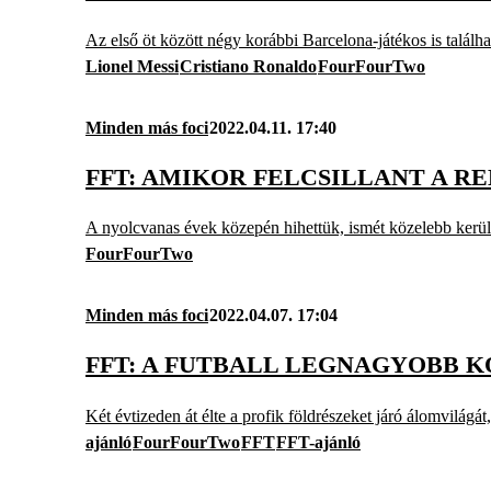
Az első öt között négy korábbi Barcelona-játékos is találha
Lionel Messi
Cristiano Ronaldo
FourFourTwo
Minden más foci
2022.04.11. 17:40
FFT: AMIKOR FELCSILLANT A RE
A nyolcvanas évek közepén hihettük, ismét közelebb kerülh
FourFourTwo
Minden más foci
2022.04.07. 17:04
FFT: A FUTBALL LEGNAGYOBB K
Két évtizeden át élte a profik földrészeket járó álomvilágát
ajánló
FourFourTwo
FFT
FFT-ajánló