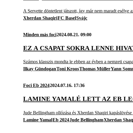
A Servette döntetlent játszott, így már nem maradt esélye
Xherdan Shaqiri
FC Basel
Svájc
Minden más foci
2024.08.21. 09:00
EZ A CSAPAT SOKRA LENNE HIV
Számos klasszis mondta le ebben az évben a nemzeti csapat
Ilkay Gündogan
Toni Kroos
Thomas Müller
Yann Som
Foci Eb 2024
2024.07.16. 17:36
LAMINE YAMALÉ LETT AZ EB L
Jude Bellingham ollózása és Xherdan Shaqiri kapáslövése 
Lamine Yamal
Eb 2024
Jude Bellingham
Xherdan Shaq