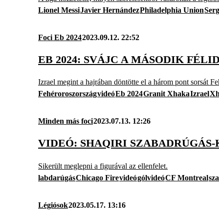
Lionel Messi
Javier Hernández
Philadelphia Union
Serg
Foci Eb 2024
2023.09.12. 22:52
EB 2024: SVÁJC A MÁSODIK FÉ
Izrael megint a hajrában döntötte el a három pont sorsát Fe
Fehéroroszország
videó
Eb 2024
Granit Xhaka
Izrael
Xh
Minden más foci
2023.07.13. 12:26
VIDEÓ: SHAQIRI SZABADRÚGÁS
Sikerült meglepni a figurával az ellenfelet.
labdarúgás
Chicago Fire
videó
gólvideó
CF Montreal
sz
Légiósok
2023.05.17. 13:16