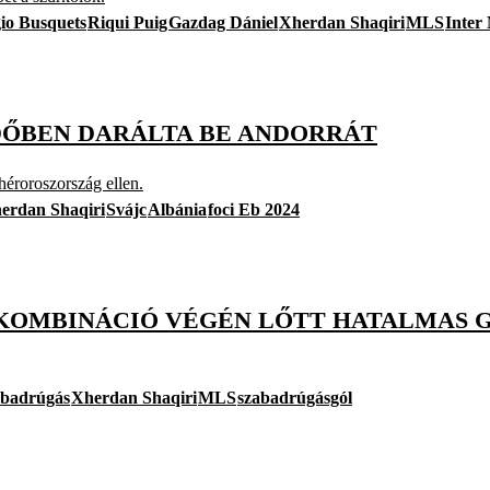
io Busquets
Riqui Puig
Gazdag Dániel
Xherdan Shaqiri
MLS
Inter
LIDŐBEN DARÁLTA BE ANDORRÁT
héroroszország ellen.
erdan Shaqiri
Svájc
Albánia
foci Eb 2024
-KOMBINÁCIÓ VÉGÉN LŐTT HATALMAS 
abadrúgás
Xherdan Shaqiri
MLS
szabadrúgásgól