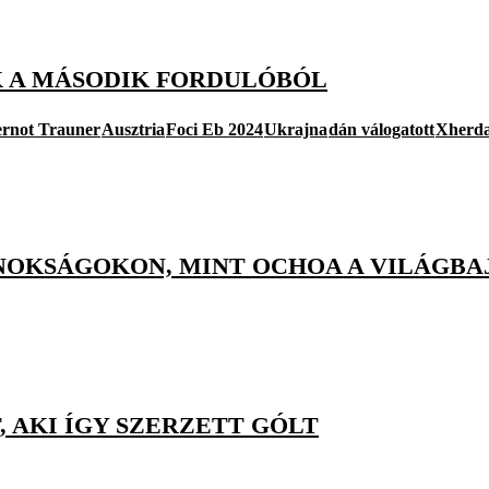
K A MÁSODIK FORDULÓBÓL
rnot Trauner
Ausztria
Foci Eb 2024
Ukrajna
dán válogatott
Xherda
JNOKSÁGOKON, MINT OCHOA A VILÁGB
, AKI ÍGY SZERZETT GÓLT