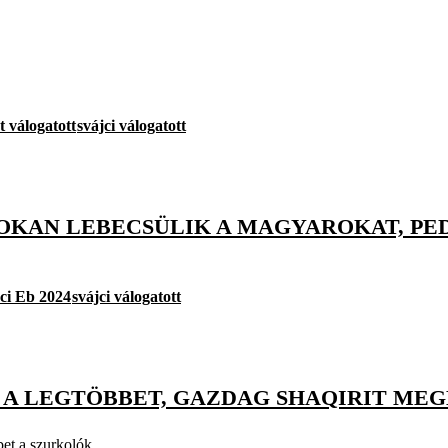
t válogatott
svájci válogatott
SOKAN LEBECSÜLIK A MAGYAROKAT, PE
oci Eb 2024
svájci válogatott
 A LEGTÖBBET, GAZDAG SHAQIRIT MEG
bet a szurkolók.