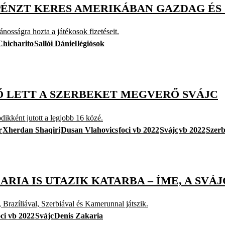
PÉNZT KERES AMERIKÁBAN GAZDAG ÉS
osságra hozta a játékosok fizetéseit.
Chicharito
Sallói Dániel
légiósok
SŐ LETT A SZERBEKET MEGVERŐ SVÁJC
dikként jutott a legjobb 16 közé.
r
Xherdan Shaqiri
Dusan Vlahovics
foci vb 2022
Svájc
vb 2022
Szerb
KARIA IS UTAZIK KATARBA – ÍME, A SV
, Brazíliával, Szerbiával és Kamerunnal játszik.
oci vb 2022
Svájc
Denis Zakaria