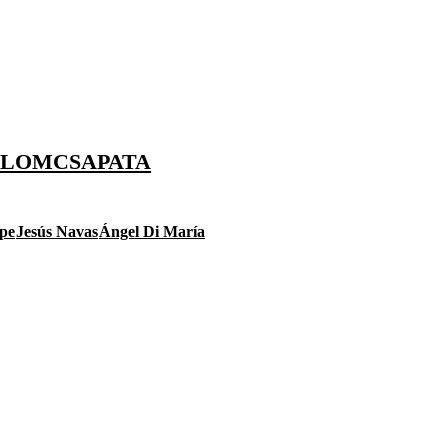
 ÁLOMCSAPATA
pe
Jesús Navas
Ángel Di María