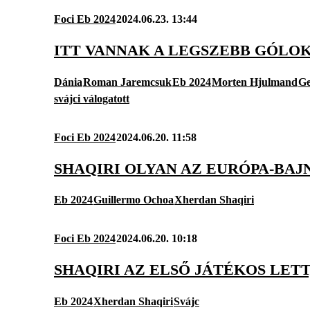
Foci Eb 2024
2024.06.23. 13:44
ITT VANNAK A LEGSZEBB GÓLO
Dánia
Roman Jaremcsuk
Eb 2024
Morten Hjulmand
Ge
svájci válogatott
Foci Eb 2024
2024.06.20. 11:58
SHAQIRI OLYAN AZ EURÓPA-BA
Eb 2024
Guillermo Ochoa
Xherdan Shaqiri
Foci Eb 2024
2024.06.20. 10:18
SHAQIRI AZ ELSŐ JÁTÉKOS LETT
Eb 2024
Xherdan Shaqiri
Svájc