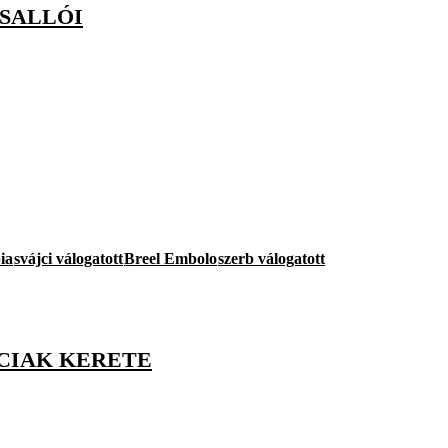
 SALLÓI
ia
svájci válogatott
Breel Embolo
szerb válogatott
ÁJCIAK KERETE