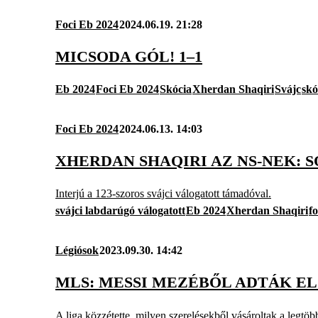
Foci Eb 2024
2024.06.19. 21:28
MICSODA GÓL! 1–1
Eb 2024
Foci Eb 2024
Skócia
Xherdan Shaqiri
Svájc
skó
Foci Eb 2024
2024.06.13. 14:03
XHERDAN SHAQIRI AZ NS-NEK: 
Interjú a 123-szoros svájci válogatott támadóval.
svájci labdarúgó válogatott
Eb 2024
Xherdan Shaqiri
f
Légiósok
2023.09.30. 14:42
MLS: MESSI MEZÉBŐL ADTÁK EL
A liga közzétette, milyen szerelésekből vásároltak a legtöb