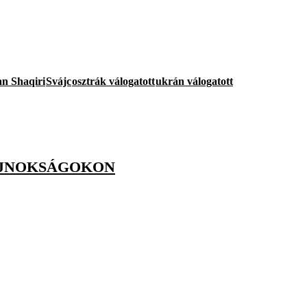
n Shaqiri
Svájc
osztrák válogatott
ukrán válogatott
AJNOKSÁGOKON