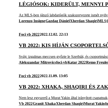
LÉGIÓSOK: KIDERÜLT, MENNYI 
Az MLS-ben játszó labdarúgók szakszervezete ismét nyilván
Lorenzo Insigne
Gazdag Dániel
Xherdan Shaqiri
MLS
Foci vb 2022
2022.12.02. 22:13
VB 2022: KIS HÍJÁN CSOPORTEL
Svájc izgalmas meccsen győzte le Szerbiát, és csoportmáso
Alekszandar Mitrovics
foci-vb
Katar 2022
Remo Freule
Foci vb 2022
2022.11.09. 13:05
VB 2022: XHAKA, SHAQIRI ÉS ZA
Nem lesz egyszerű a Murat Yakin által irányított csapatnak
Vb 2022
Granit Xhaka
Xherdan Shaqiri
Murat Yakin
f