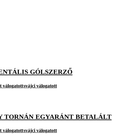
NENTÁLIS GÓLSZERZŐ
t válogatott
svájci válogatott
GY TORNÁN EGYARÁNT BETALÁLT
t válogatott
svájci válogatott