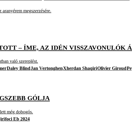
 az aranyérem megszerzésére.
ATOTT – ÍME, AZ IDÉN VISSZAVONULÓK
ban való szereplést.
mer
Daley Blind
Jan Vertonghen
Xherdan Shaqiri
Olivier Giroud
Pe
EGSZEBB GÓLJA
lett még dobogós.
iri
foci Eb 2024