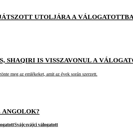
N JÁTSZOTT UTOLJÁRA A VÁLOGATOTTB
IS, SHAQIRI IS VISSZAVONUL A VÁLOG
zönte meg az emlékeket, amit az évek során szerzett.
Z ANGOLOK?
ogatott
Svájc
svájci válogatott