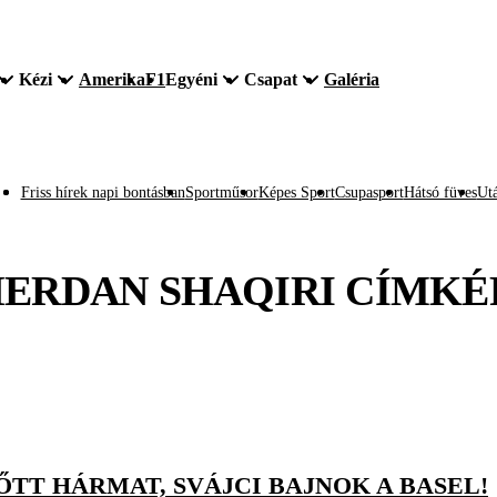
Kézi
Amerika
F1
Egyéni
Csapat
Galéria
Friss hírek napi bontásban
Sportműsor
Képes Sport
Csupasport
Hátsó füves
Utá
ERDAN SHAQIRI
CÍMKÉ
TT HÁRMAT, SVÁJCI BAJNOK A BASEL!