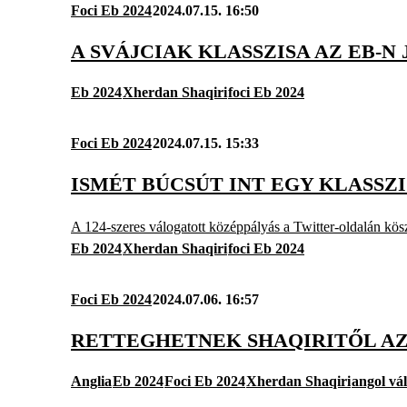
Foci Eb 2024
2024.07.15. 16:50
A SVÁJCIAK KLASSZISA AZ EB-
Eb 2024
Xherdan Shaqiri
foci Eb 2024
Foci Eb 2024
2024.07.15. 15:33
ISMÉT BÚCSÚT INT EGY KLASSZ
A 124-szeres válogatott középpályás a Twitter-oldalán kös
Eb 2024
Xherdan Shaqiri
foci Eb 2024
Foci Eb 2024
2024.07.06. 16:57
RETTEGHETNEK SHAQIRITŐL A
Anglia
Eb 2024
Foci Eb 2024
Xherdan Shaqiri
angol vál