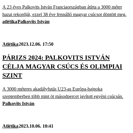
A 23 éves Palkovits István Franciaországban átírta a 3000 méter
hazai rekordját, ezzel 38 éve fennálló magyar csúcsot döntött meg.
atlétika
Palkovits István
Atlétika
2023.12.06. 17:50
PÁRIZS 2024: PALKOVITS ISTVÁN
CÉLJA MAGYAR CSÚCS ÉS OLIMPIAI
SZINT
A 3000 méteres akadályfutás U23-as Európa-bajnoka
szeptemberben több mint öt másodpercet javított egyéni csúcsán.
Palkovits István
Atlétika
2023.10.06. 10:41