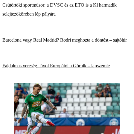
Csütörtöki sportműsor: a DVSC és az ETO is a Kl harmadik
selejtezőkörében lép pályára
Barcelona vagy Real Madrid? Rodri meghozta a döntést – sajtóhír
Fájdalmas vereség, távol Európától a Górnik – lapszemle