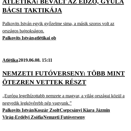
ATLÉTIKA: BEVÁLT AZ EDZŐ, GYULA
BÁCSI TAKTIKÁJA
Palkovits István egyik győzelme sima, a másik szoros volt az
országos bajnokságon.
Palkovits István
atlétikai ob
Atlétika
2019.06.08. 15:11
NEMZETI FUTÓVERSENY: TÖBB MINT
ÖTEZREN VETTEK RÉSZT
„Európa legelhízottabb nemzete a magyar, a világ országai közül a
negyedik legkövérebb nép vagyunk.”
Palkovits István
Koszár Zsolt
Csepcsányi Kiara Jázmin
Virág-Erdélyi Zsófia
Nemzeti Futóverseny