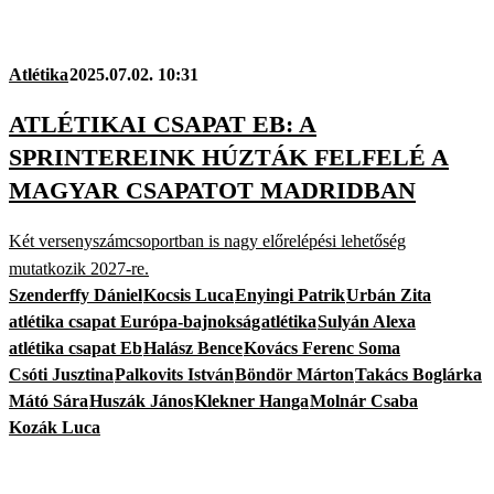
Atlétika
2025.07.02. 10:31
ATLÉTIKAI CSAPAT EB: A
SPRINTEREINK HÚZTÁK FELFELÉ A
MAGYAR CSAPATOT MADRIDBAN
Két versenyszámcsoportban is nagy előrelépési lehetőség
mutatkozik 2027-re.
Szenderffy Dániel
Kocsis Luca
Enyingi Patrik
Urbán Zita
atlétika csapat Európa-bajnokság
atlétika
Sulyán Alexa
atlétika csapat Eb
Halász Bence
Kovács Ferenc Soma
Csóti Jusztina
Palkovits István
Böndör Márton
Takács Boglárka
Mátó Sára
Huszák János
Klekner Hanga
Molnár Csaba
Kozák Luca