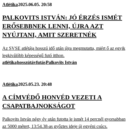
Atlétika
2025.06.05. 20:58
PALKOVITS ISTVÁN: JÓ ÉRZÉS ISMÉT
ERŐSEBBNEK LENNI, ÚJRA AZT
NYÚJTANI, AMIT SZERETNÉK
Az SVSE atlétája hosszú idő után újra megmutatta, miért ő az egyik
legkiválóbb képességű futó itthon.
atlétika
hosszútávfutás
Palkovits István
Atlétika
2025.05.23. 20:48
A CÍMVÉDŐ HONVÉD VEZETI A
CSAPATBAJNOKSÁGOT
Palkovits István négy év után futotta le ismét 14 percnél gyorsabban
az 5000 métert, 13:54.38-as győztes ideje új egyéni csúcs.