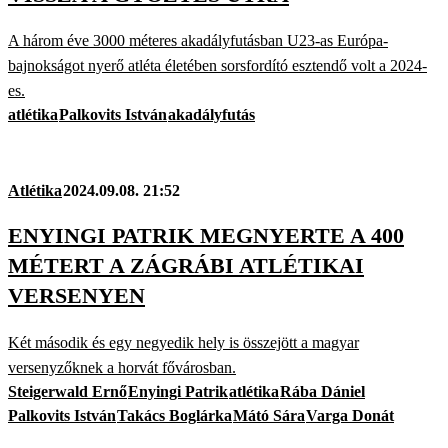
A három éve 3000 méteres akadályfutásban U23-as Európa-
bajnokságot nyerő atléta életében sorsfordító esztendő volt a 2024-
es.
atlétika
Palkovits István
akadályfutás
Atlétika
2024.09.08. 21:52
ENYINGI PATRIK MEGNYERTE A 400
MÉTERT A ZÁGRÁBI ATLÉTIKAI
VERSENYEN
Két második és egy negyedik hely is összejött a magyar
versenyzőknek a horvát fővárosban.
Steigerwald Ernő
Enyingi Patrik
atlétika
Rába Dániel
Palkovits István
Takács Boglárka
Mátó Sára
Varga Donát