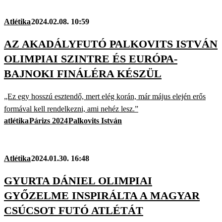
Atlétika
2024.02.08. 10:59
AZ AKADÁLYFUTÓ PALKOVITS ISTVÁN
OLIMPIAI SZINTRE ÉS EURÓPA-
BAJNOKI FINÁLÉRA KÉSZÜL
„Ez egy hosszú esztendő, mert elég korán, már május elején erős
formával kell rendelkezni, ami nehéz lesz.”
atlétika
Párizs 2024
Palkovits István
Atlétika
2024.01.30. 16:48
GYURTA DÁNIEL OLIMPIAI
GYŐZELME INSPIRÁLTA A MAGYAR
CSÚCSOT FUTÓ ATLÉTÁT