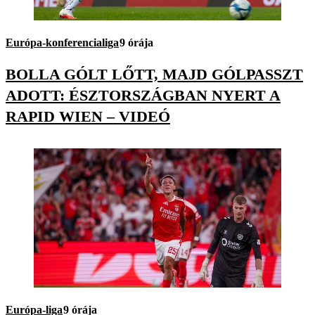
Európa-konferencialiga
9 órája
BOLLA GÓLT LŐTT, MAJD GÓLPASSZT
ADOTT: ÉSZTORSZÁGBAN NYERT A
RAPID WIEN – VIDEÓ
Európa-liga
9 órája