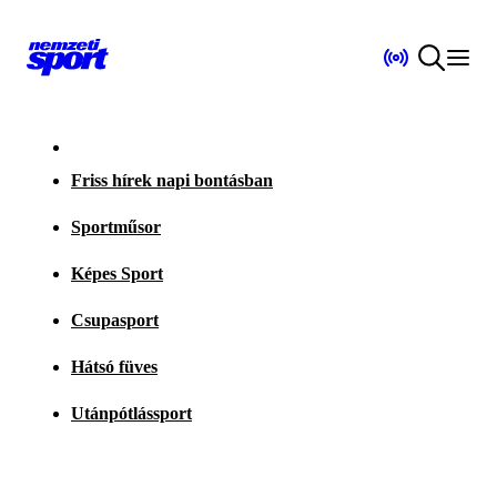
Friss hírek napi bontásban
Sportműsor
Képes Sport
Csupasport
Hátsó füves
Utánpótlássport