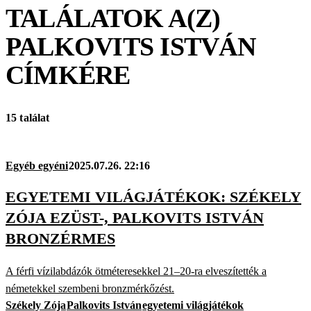
TALÁLATOK A(Z)
PALKOVITS ISTVÁN
CÍMKÉRE
15 találat
Egyéb egyéni
2025.07.26. 22:16
EGYETEMI VILÁGJÁTÉKOK: SZÉKELY
ZÓJA EZÜST-, PALKOVITS ISTVÁN
BRONZÉRMES
A férfi vízilabdázók ötméteresekkel 21–20-ra elveszítették a
németekkel szembeni bronzmérkőzést.
Székely Zója
Palkovits István
egyetemi világjátékok