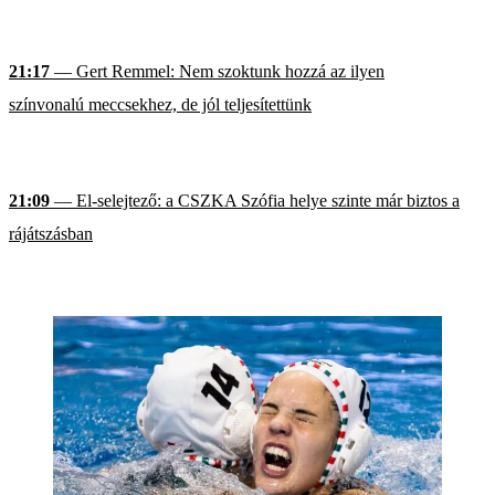
21:17
— Gert Remmel: Nem szoktunk hozzá az ilyen
színvonalú meccsekhez, de jól teljesítettünk
21:09
— El-selejtező: a CSZKA Szófia helye szinte már biztos a
rájátszásban