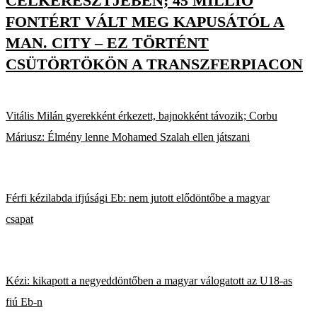
CÉLKERESZTJÉBEN; 45 MILLIÓ
FONTÉRT VÁLT MEG KAPUSÁTÓL A
MAN. CITY – EZ TÖRTÉNT
CSÜTÖRTÖKÖN A TRANSZFERPIACON
Vitális Milán gyerekként érkezett, bajnokként távozik; Corbu
Máriusz: Élmény lenne Mohamed Szalah ellen játszani
Férfi kézilabda ifjúsági Eb: nem jutott elődöntőbe a magyar
csapat
Kézi: kikapott a negyeddöntőben a magyar válogatott az U18-as
fiú Eb-n