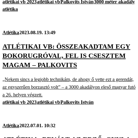
atlétikai vb 2023
atlétikai vb
Palkovits István
3000 méter akadály
atlétika
Atlétika
2023.08.19. 13:49
ATLÉTIKAI VB: ÖSSZEAKADTAM EGY
BOKORUGRÓVAL, FEL IS CSESZTEM
MAGAM – PALKOVITS
„Nekem sincs a legjobb technikám, de ahogy ő vette ezt a gerendát,
az egyszerűen borzasztó volt” – a 3000 akadályon eleső magyar futó
a 26. helyen végzett.
atlétikai vb 2023
atlétikai vb
Palkovits István
Atlétika
2022.07.01. 10:32