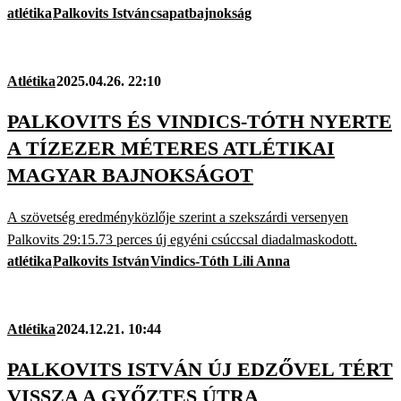
atlétika
Palkovits István
csapatbajnokság
Atlétika
2025.04.26. 22:10
PALKOVITS ÉS VINDICS-TÓTH NYERTE
A TÍZEZER MÉTERES ATLÉTIKAI
MAGYAR BAJNOKSÁGOT
A szövetség eredményközlője szerint a szekszárdi versenyen
Palkovits 29:15.73 perces új egyéni csúccsal diadalmaskodott.
atlétika
Palkovits István
Vindics-Tóth Lili Anna
Atlétika
2024.12.21. 10:44
PALKOVITS ISTVÁN ÚJ EDZŐVEL TÉRT
VISSZA A GYŐZTES ÚTRA