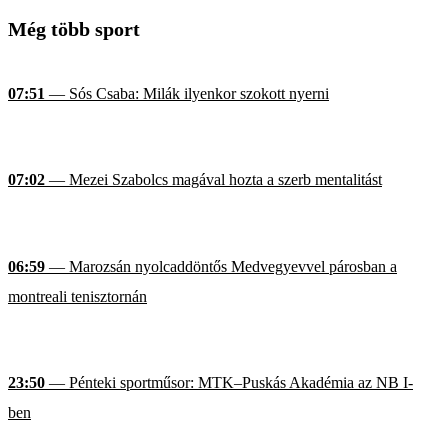
Még több sport
07:51
— Sós Csaba: Milák ilyenkor szokott nyerni
07:02
— Mezei Szabolcs magával hozta a szerb mentalitást
06:59
— Marozsán nyolcaddöntős Medvegyevvel párosban a
montreali tenisztornán
23:50
— Pénteki sportműsor: MTK–Puskás Akadémia az NB I-
ben