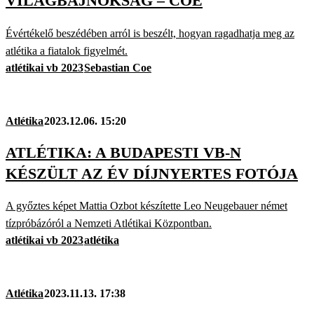
VILÁGBAJNOKSÁG – COE
Évértékelő beszédében arról is beszélt, hogyan ragadhatja meg az
atlétika a fiatalok figyelmét.
atlétikai vb 2023
Sebastian Coe
Atlétika
2023.12.06. 15:20
ATLÉTIKA: A BUDAPESTI VB-N
KÉSZÜLT AZ ÉV DÍJNYERTES FOTÓJA
A győztes képet Mattia Ozbot készítette Leo Neugebauer német
tízpróbázóról a Nemzeti Atlétikai Központban.
atlétikai vb 2023
atlétika
Atlétika
2023.11.13. 17:38