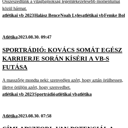
Összeszedtünk a világbajnokság legemlékezetesebb momentumai
közül hármat.
atlétikai vb 2023
Halász Bence
Noah Lyles
atlétikai vb
Femke Bol
Atlétika
2023.08.30. 09:47
SPORTRÁDIÓ: KOVÁCS SOMÁT EGÉSZ
KARRIERJE SORÁN KÍSÉRI A VB-S
FUTÁSA
A masszőrje mondta neki: szenvedjen azért, hogy aztán örülhessen,
illetve örüljön azért, hogy szenvedhet.
atlétikai vb 2023
Sportrádió
atlétikai vb
atlétika
Atlétika
2023.08.30. 07:58