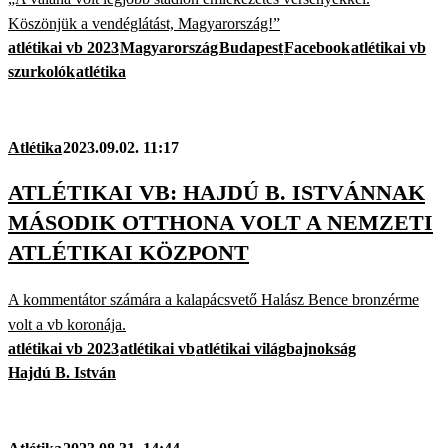
Köszönjük a vendéglátást, Magyarország!”
atlétikai vb 2023
Magyarország
Budapest
Facebook
atlétikai vb
szurkolók
atlétika
Atlétika
2023.09.02. 11:17
ATLÉTIKAI VB: HAJDÚ B. ISTVÁNNAK
MÁSODIK OTTHONA VOLT A NEMZETI
ATLÉTIKAI KÖZPONT
A kommentátor számára a kalapácsvető Halász Bence bronzérme
volt a vb koronája.
atlétikai vb 2023
atlétikai vb
atlétikai világbajnokság
Hajdú B. István