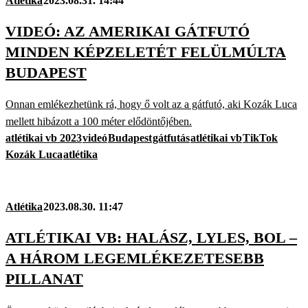
Atlétika
2023.08.31. 14:44
VIDEÓ: AZ AMERIKAI GÁTFUTÓ
MINDEN KÉPZELETÉT FELÜLMÚLTA
BUDAPEST
Onnan emlékezhetünk rá, hogy ő volt az a gátfutó, aki Kozák Luca
mellett hibázott a 100 méter elődöntőjében.
atlétikai vb 2023
videó
Budapest
gátfutás
atlétikai vb
TikTok
Kozák Luca
atlétika
Atlétika
2023.08.30. 11:47
ATLÉTIKAI VB: HALÁSZ, LYLES, BOL –
A HÁROM LEGEMLÉKEZETESEBB
PILLANAT