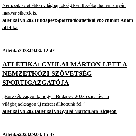
Nemcsak az atlétikai világbajnokság került szóba, hanem a nyári
magyar sikerek is.
atlétikai vb 2023
Budapest
Sportrádió
atlétikai vb
Schmidt Ádám
atlétika
Atlétika
2023.09.04. 12:42
ATLÉTIKA: GYULAI MÁRTON LETT A
NEMZETKÖZI SZÖVETSÉG
SPORTIGAZGATÓJA
„Büszkék vagyunk, hogy a Budapest 2023 csapatával a
világbajnokságon új mércét állítottunk fel.”
atlétikai vb 2023
atlétikai vb
Gyulai Márton
Jon Ridgeon
Atlétika
2023.09.03. 15:47