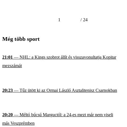
1
/
24
Még több sport
21:01
— NHL: a Kings szobrot állít és visszavonultatja Kopitar
mezszámát
20:23
— Tűz ütött ki az Ormai László Asztalitenisz Csarnokban
20:20
— Méltó búcsú Marguctól: a 24-es mezt már nem viseli
más Veszprémben