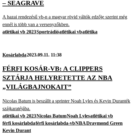
– SEAGRAVE
A hazai rendezésű vb-n a magyar rövid váltók edzője szerint még
ennél is több van a versenyzőkben.
atlétikai vb 2023
Sportrádió
atlétikai vb
atlétika
Kosárlabda
2023.09.11. 11:38
FÉRFI KOSÁR-VB: A CLIPPERS
SZTÁRJA HELYRETETTE AZ NBA
„VILÁGBAJNOKAIT”
Nicolas Batum is beszállt a sprinter Noah Lyles és Kevin Duranték
szájkaratéjába.
atlétikai vb 2023
Nicolas Batum
Noah Lyles
atlétikai vb
férfi kosárlabda
férfi kosárlabda-vb
NBA
Draymond Green
Kevin Durant