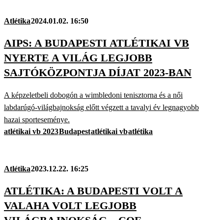
Atlétika
2024.01.02. 16:50
AIPS: A BUDAPESTI ATLÉTIKAI VB
NYERTE A VILÁG LEGJOBB
SAJTÓKÖZPONTJA DÍJAT 2023-BAN
A képzeletbeli dobogón a wimbledoni tenisztorna és a női
labdarúgó-világbajnokság előtt végzett a tavalyi év legnagyobb
hazai sporteseménye.
atlétikai vb 2023
Budapest
atlétikai vb
atlétika
Atlétika
2023.12.22. 16:25
ATLÉTIKA: A BUDAPESTI VOLT A
VALAHA VOLT LEGJOBB