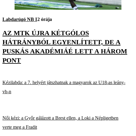
Labdarúgó NB I
2 órája
AZ MTK ÚJRA KÉTGÓLOS
HÁTRÁNYBÓL EGYENLÍTETT, DE A
PUSKÁS AKADÉMIÁÉ LETT A HÁROM
PONT
Kézilabda: a 7. helyért játszhatnak a magyarok az U18-as leány-
vb-n
Női kézi: a Győr gálázott a Brest ellen, a Loki a Népligetben
verte meg a Fradit