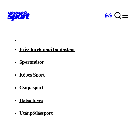
Friss hírek napi bontásban
Sportműsor
Képes Sport
Csupasport
Hátsó füves
Utánpótlássport