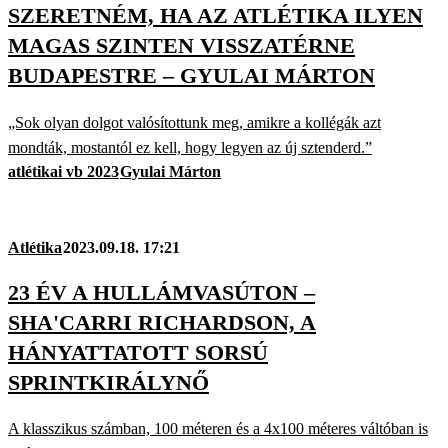
SZERETNÉM, HA AZ ATLÉTIKA ILYEN
MAGAS SZINTEN VISSZATÉRNE
BUDAPESTRE – GYULAI MÁRTON
„Sok olyan dolgot valósítottunk meg, amikre a kollégák azt
mondták, mostantól ez kell, hogy legyen az új sztenderd.”
atlétikai vb 2023
Gyulai Márton
Atlétika
2023.09.18. 17:21
23 ÉV A HULLÁMVASÚTON –
SHA'CARRI RICHARDSON, A
HÁNYATTATOTT SORSÚ
SPRINTKIRÁLYNŐ
A klasszikus számban, 100 méteren és a 4x100 méteres váltóban is