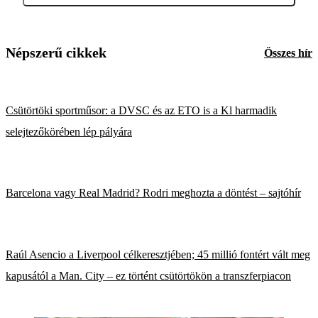
Népszerű cikkek
Összes hír
Csütörtöki sportműsor: a DVSC és az ETO is a Kl harmadik
selejtezőkörében lép pályára
Barcelona vagy Real Madrid? Rodri meghozta a döntést – sajtóhír
Raúl Asencio a Liverpool célkeresztjében; 45 millió fontért vált meg
kapusától a Man. City – ez történt csütörtökön a transzferpiacon