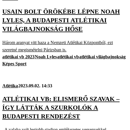
USAIN BOLT ÖRÖKÉBE LÉPNE NOAH
LYLES, A BUDAPESTI ATLÉTIKAI
VILÁGBAJNOKSÁG HŐSE
Három aranyat vitt haza a Nemzeti Atlétikai Központból, ezt
szeretné megismételni Párizsban is.
atlétikai vb 2023
Noah Lyles
atlétikai vb
atlétikai világbajnokság
Képes Sport
Atlétika
2023.09.02. 14:33
ATLÉTIKAI VB: ELISMERŐ SZAVAK –
ÍGY LÁTTÁK A SZURKOLÓK A
BUDAPESTI RENDEZÉST
„A valaha volt legjobb stadion emlékezetes versenyekkel.