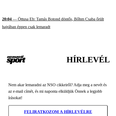
20:04
— Öttusa Eb: Tamás Botond döntős, Bőhm Csaba őrült
hajrában éppen csak lemaradt
HÍRLEVÉL
Nem akar lemaradni az NSO cikkeiről? Adja meg a nevét és
az e-mail címét, és mi naponta elküldjük Önnek a legjobb
írásokat!
FELIRATKOZOM A HÍRLEVÉLRE