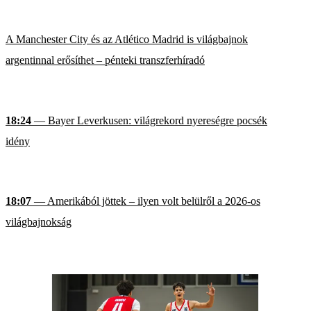
A Manchester City és az Atlético Madrid is világbajnok
argentinnal erősíthet – pénteki transzferhíradó
18:24
— Bayer Leverkusen: világrekord nyereségre pocsék
idény
18:07
— Amerikából jöttek – ilyen volt belülről a 2026-os
világbajnokság