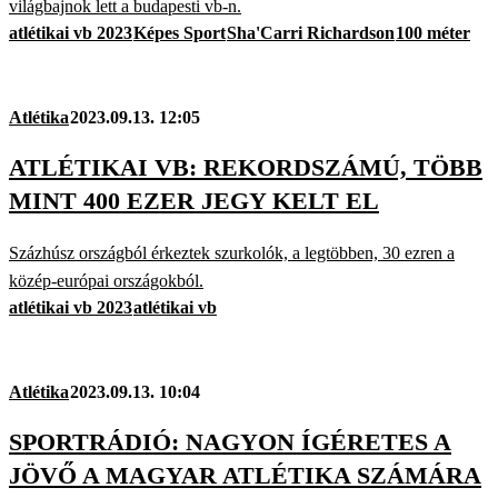
világbajnok lett a budapesti vb-n.
atlétikai vb 2023
Képes Sport
Sha'Carri Richardson
100 méter
Atlétika
2023.09.13. 12:05
ATLÉTIKAI VB: REKORDSZÁMÚ, TÖBB
MINT 400 EZER JEGY KELT EL
Százhúsz országból érkeztek szurkolók, a legtöbben, 30 ezren a
közép-európai országokból.
atlétikai vb 2023
atlétikai vb
Atlétika
2023.09.13. 10:04
SPORTRÁDIÓ: NAGYON ÍGÉRETES A
JÖVŐ A MAGYAR ATLÉTIKA SZÁMÁRA