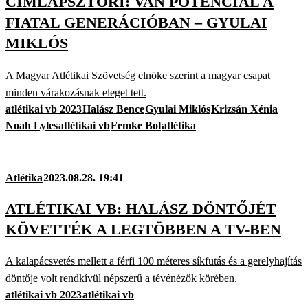
CÍMLAPSZTORI: VAN POTENCIÁL A
FIATAL GENERÁCIÓBAN – GYULAI
MIKLÓS
A Magyar Atlétikai Szövetség elnöke szerint a magyar csapat
minden várakozásnak eleget tett.
atlétikai vb 2023
Halász Bence
Gyulai Miklós
Krizsán Xénia
Noah Lyles
atlétikai vb
Femke Bol
atlétika
Atlétika
2023.08.28. 19:41
ATLÉTIKAI VB: HALÁSZ DÖNTŐJÉT
KÖVETTÉK A LEGTÖBBEN A TV-BEN
A kalapácsvetés mellett a férfi 100 méteres síkfutás és a gerelyhajítás
döntője volt rendkívül népszerű a tévénézők körében.
atlétikai vb 2023
atlétikai vb