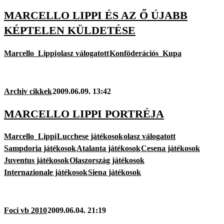
MARCELLO LIPPI ÉS AZ Ő ÚJABB
KÉPTELEN KÜLDETÉSE
Marcello_Lippi
olasz válogatott
Konföderációs_Kupa
Archiv cikkek
2009.06.09. 13:42
MARCELLO LIPPI PORTRÉJA
Marcello_Lippi
Lucchese játékosok
olasz válogatott
Sampdoria játékosok
Atalanta játékosok
Cesena játékosok
Juventus játékosok
Olaszország játékosok
Internazionale játékosok
Siena játékosok
Foci vb 2010
2009.06.04. 21:19