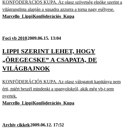
KONFÖDERÁCIÓS KUPA. Az olasz szövetség elnöke szerint a
világranglista alapján a squadra azzurra a torna nagy esélyese.
Marcello_Lippi
Konföderációs_Kupa
Foci vb 2010
2009.06.15. 13:04
LIPPI SZERINT LEHET, HOGY
„ÖREGECSKE” A CSAPATA, DE
VILÁGBAJNOK
KONFÖDERÁCIÓS KUPA. Az olasz válogatott kapitánya nem
érti, miért beszél mindenki a spanyolokról, akik még vb-t sem
nyertek.
Marcello_Lippi
Konföderációs_Kupa
Archiv cikkek
2009.06.12. 17:52