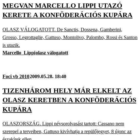
MEGVAN MARCELLO LIPPI UTAZÓ
KERETE A KONFÖDERÁCIÓS KUPÁRA
OLASZ VÁLOGATOTT. De Sanctis, Dossena, Gamberini,
Grosso, Legrottaglie, Gattuso, Montolivo, Palombo, Rossi és Santon
is utazik.
Marcello_Lippi
olasz válogatott
Foci vb 2010
2009.05.28. 18:40
TIZENHÁROM HELY MÁR ELKELT AZ
OLASZ KERETBEN A KONFÖDERÁCIÓS
KUPÁRA
OLASZORSZÁG. Lippi névsorolvasást tartott: Cassano nem
szerepel a terveiben, Gattuso kivívhatja a repülőjegyet, 8 újonc az
északírek ellen.