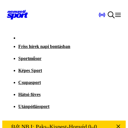
Friss hírek napi bontásban
Sportműsor
Képes Sport
Csupasport
Hátsó füves
Utánpótlássport
NB I: Paks–Kispest-Honvéd 0–0
ÉLŐ!