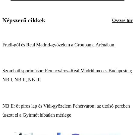
Népszerű cikkek
Összes hír
Fradi-gól és Real Madrid-győzelem a Groupama Arénában
Szombati sportműsor: Ferencváros–Real Madrid meccs Budapesten;
NB I, NB II, NB III
NB II: öt piros lap és Vidi-győzelem Fehérváron; az utolsó percben
úszott el a Gyirmót hibátlan mérlege