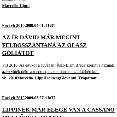
Marcello_Lippi
Foci vb 2010
2009.04.01. 11:31
AZ ÍR DÁVID MÁR MEGINT
FELBOSSZANTANÁ AZ OLASZ
GÓLIÁTOT
VB 2010. Az egykor a Juvéban játszó Liam Brady szerint a hazaiak
azért vitték délre a meccset, mert tartanak a zöld-fehérektől.
vb_2010
Marcello_Lippi
Írország
Giovanni_Trapattoni
Foci vb 2010
2009.03.27. 18:37
LIPPINEK MÁR ELEGE VAN A CASSANO