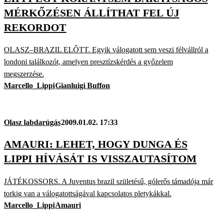
MÉRKŐZÉSEN ÁLLÍTHAT FEL ÚJ
REKORDOT
OLASZ–BRAZIL ELŐTT. Egyik válogatott sem veszi félvállról a
londoni találkozót, amelyen presztízskérdés a győzelem
megszerzése.
Marcello_Lippi
Gianluigi Buffon
Olasz labdarúgás
2009.01.02. 17:33
AMAURI: LEHET, HOGY DUNGA ÉS
LIPPI HÍVÁSÁT IS VISSZAUTASÍTOM
JÁTÉKOSSORS. A Juventus brazil születésű, gólerős támadója már
torkig van a válogatottságával kapcsolatos pletykákkal.
Marcello_Lippi
Amauri