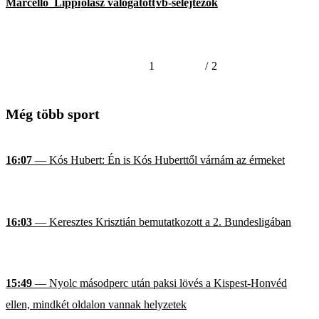
Marcello_Lippi
olasz válogatott
vb-selejtezők
1
/
2
Még több sport
16:07
— Kós Hubert: Én is Kós Huberttől várnám az érmeket
16:03
— Keresztes Krisztián bemutatkozott a 2. Bundesligában
15:49
— Nyolc másodperc után paksi lövés a Kispest-Honvéd
ellen, mindkét oldalon vannak helyzetek