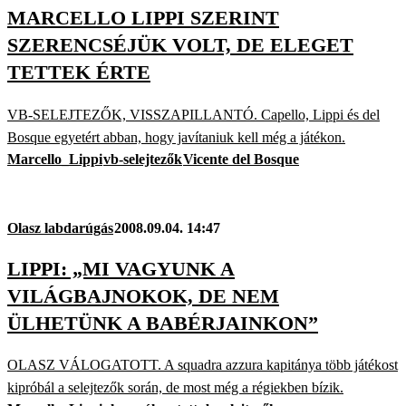
MARCELLO LIPPI SZERINT
SZERENCSÉJÜK VOLT, DE ELEGET
TETTEK ÉRTE
VB-SELEJTEZŐK, VISSZAPILLANTÓ. Capello, Lippi és del
Bosque egyetért abban, hogy javítaniuk kell még a játékon.
Marcello_Lippi
vb-selejtezők
Vicente del Bosque
Olasz labdarúgás
2008.09.04. 14:47
LIPPI: „MI VAGYUNK A
VILÁGBAJNOKOK, DE NEM
ÜLHETÜNK A BABÉRJAINKON”
OLASZ VÁLOGATOTT. A squadra azzura kapitánya több játékost
kipróbál a selejtezők során, de most még a régiekben bízik.