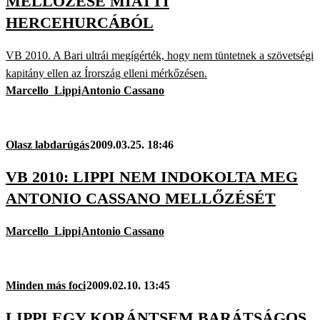
MELLŐZÉSE MIATTI
HERCEHURCÁBÓL
VB 2010. A Bari ultrái megígérték, hogy nem tüntetnek a szövetségi
kapitány ellen az Írország elleni mérkőzésen.
Marcello_Lippi
Antonio Cassano
Olasz labdarúgás
2009.03.25. 18:46
VB 2010: LIPPI NEM INDOKOLTA MEG
ANTONIO CASSANO MELLŐZÉSÉT
Marcello_Lippi
Antonio Cassano
Minden más foci
2009.02.10. 13:45
LIPPI EGY KORÁNTSEM BARÁTSÁGOS