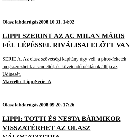
Olasz labdarúgás
2008.10.31. 14:02
LIPPI SZERINT AZ AC MILAN MÁRIS
FÉL LÉPÉSSEL RIVÁLISAI ELŐTT VAN
SERIE A. Az olasz szövetségi kapitány úgy véli, a piros-feketék
megszerezhetik a scudettót, és követendő példának állítja az
Udinesét.
Marcello_Lippi
Serie_A
Olasz labdarúgás
2008.09.20. 17:26
LIPPI: TOTTI ÉS NESTA BÁRMIKOR
VISSZATÉRHET AZ OLASZ
VÁLOGATOTTBA