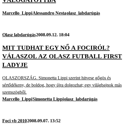
Marcello_Lippi
Alessandro Nesta
olasz_labdarúgás
Olasz labdarúgás
2008.09.12. 18:04
MIT TUDHAT EGY NŐ A FOCIRÓL?
VÁLASZOL AZ OLASZ FUTBALL FIRST
LADYJE
OLASZORSZÁG. Simonetta Lippi szerint hitvese gőgös és
sértődékeny, de boldog, hogy újra dolgozhat; egy világbajnok más
szemszögből.
Marcello_Lippi
Simonetta Lippi
olasz_labdarúgás
Foci vb 2010
2008.09.07. 13:52