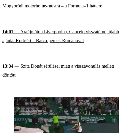
Mogyoródi motorhome-mustra – a Formula–1 háttere
14:01
— Araújo úton Liverpoolba, Cancelo visszatérne, újabb
ajánlat Rodriért – Barca-percek Romanóval
13:34
— Szita Donát sérülései miatt a visszavonulás mellett
döntött