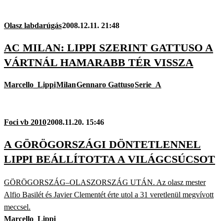
Olasz labdarúgás
2008.12.11. 21:48
AC MILAN: LIPPI SZERINT GATTUSO A
VÁRTNÁL HAMARABB TÉR VISSZA
Marcello_Lippi
Milan
Gennaro Gattuso
Serie_A
Foci vb 2010
2008.11.20. 15:46
A GÖRÖGORSZÁGI DÖNTETLENNEL
LIPPI BEÁLLÍTOTTA A VILÁGCSÚCSOT
GÖRÖGORSZÁG–OLASZORSZÁG UTÁN. Az olasz mester
Alfio Basilét és Javier Clementét érte utol a 31 veretlenül megvívott
meccsel.
Marcello_Lippi